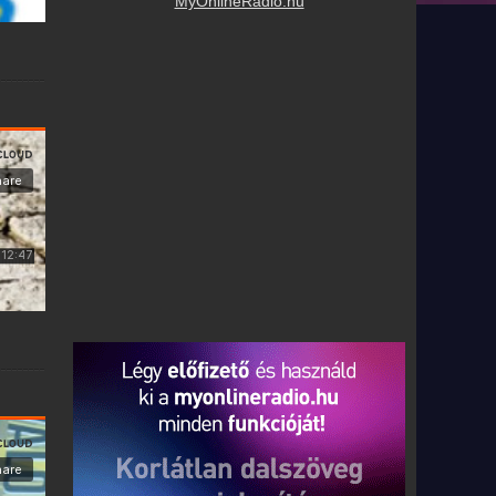
MyOnlineRadio.hu