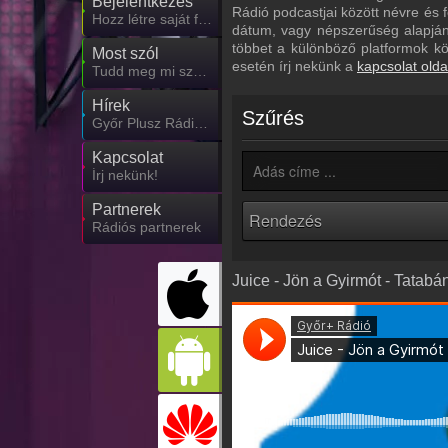
Bejelentkezés
Rádió podcastjai között névre és f
Hozz létre saját fiókot!
dátum, vagy népszerűség alapján.
többet a különböző platformok k
Most szól
esetén írj nekünk a
kapcsolat olda
Tudd meg mi szólt eddig
Hírek
Szűrés
Győr Plusz Rádió kapcsolatos hírek
Kapcsolat
Írj nekünk!
Partnerek
Rádiós partnerek
Juice - Jön a Gyirmót - Tatab