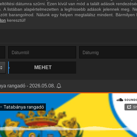
eltöltési dátumra szűrni. Ezen kívül van mód a talált adások rendezésé
 A listában alapértelmezetten a legfrissebb adások jelennek meg. N
özött barangolnod. Nálunk egy helyen megtalálsz mindent. Bármilyen
lon
keresztül!
MEHET
ánya rangadó - 2026.05.08.