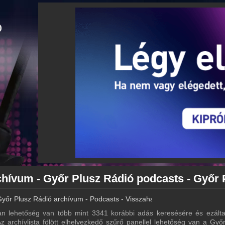
yőr Plusz Rádió archívum - Podcasts - Visszahallgatás
n lehetőség van több mint 3341 korábbi adás keresésére és ezálta
z archívlista fölött elhelyezkedő szűrő panellel lehetőség van a Győ