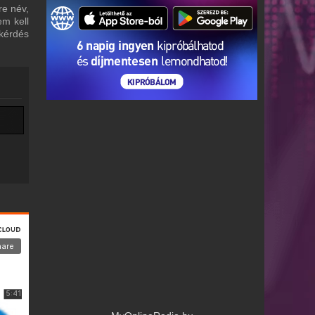
re név,
em kell
 kérdés