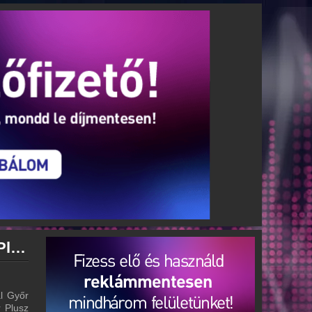
Győr Plusz Rádió archívum - Győr Plusz Rádió podcasts - Győr Plusz Rádió visszahallgatás
l Győr
r Plusz