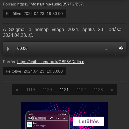
Forrás:
https://infostart.hu/audio/B57F2/B57F2DA4.mp3
Feltöltve:
2024.04.23. 19:30:00
A Szigma, a holnap világa 2024. április 23-i adása -
2024.04.23.
00:00
…
Forrás:
https://chtbl.com/track/GB95AD/dts.podtrac.com/redirect.mp3/infostart.hu/audio/B57F2/B57F2DA4.mp3
Feltöltve:
2024.04.23. 19:30:00
«
1119
1120
1121
1122
1123
»