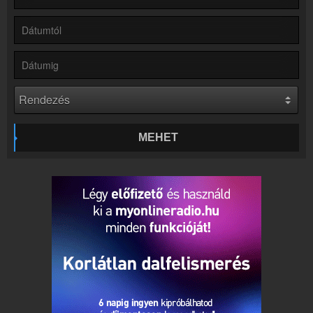
Rádió beágyazás
Ágyazd be weboldaladba
Online rádió készítés
Készítés lépésről lépésre
MEHET