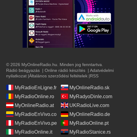
© 2026 MyOnlineRadio.hu. Minden jog fenntartva.
Rádió beágyazás
|
Online rádió készítés
|
Adatvédelmi
nyilatkozat
|
Általános szerződési feltételek
|
RSS
MyRadioEnLigne.fr
MyOnlineRadio.sk
MyRadioOnline.ro
MyRadyoDinle.com
MyOnlineRadio.at
UKRadioLive.com
MyRadioEnVivo.co
MyOnlineRadio.de
MyRadioEnVivo.pe
MyRadioOnline.pt
MyRadioOnline.it
MyRadioStanice.rs