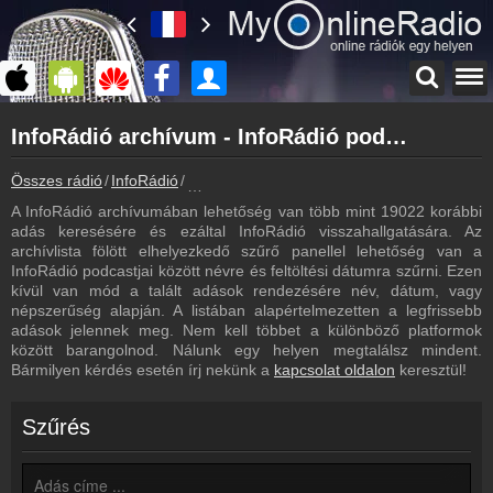
Főoldal
InfoRádió archívum - InfoRádió podcasts - InfoRádió visszahallgatás
myonlineradio.hu
InfoRádió
Összes rádió
InfoRádió
InfoRádió archívum - Podcasts - Visszahall
Vissza az InfoRádió oldalára
A InfoRádió archívumában lehetőség van több mint 19022 korábbi
Bejelentkezés
adás keresésére és ezáltal InfoRádió visszahallgatására. Az
Hozz létre saját fiókot!
archívlista fölött elhelyezkedő szűrő panellel lehetőség van a
InfoRádió podcastjai között névre és feltöltési dátumra szűrni. Ezen
Műsorújság
kívül van mód a talált adások rendezésére név, dátum, vagy
InfoRádió műsorai
népszerűség alapján. A listában alapértelmezetten a legfrissebb
adások jelennek meg. Nem kell többet a különböző platformok
Hírek
között barangolnod. Nálunk egy helyen megtalálsz mindent.
InfoRádió kapcsolatos hírek
Bármilyen kérdés esetén írj nekünk a
kapcsolat oldalon
keresztül!
Kapcsolat
Írj nekünk!
Szűrés
Partnerek
Rádiós partnerek