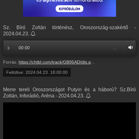
Sz. Bíró Zoltán történész, Oroszország-szakértő -
2024.04.23.
00:00
…
Forrás:
https://chtbl.com/track/GB95AD/dts.podtrac.com/redirect.mp3/infostart.hu/audio/207F5/207F5771.mp3
Feltöltve:
2024.04.23. 18:00:00
Merre tereli Oroszországot Putyin és a háború? Sz.Bíró
Zoltán, Inforádió, Aréna - 2024.04.23.