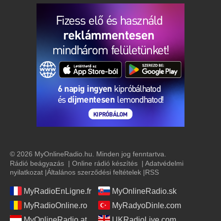
© 2026 MyOnlineRadio.hu. Minden jog fenntartva.
Rádió beágyazás
|
Online rádió készítés
|
Adatvédelmi
nyilatkozat
|
Általános szerződési feltételek
|
RSS
MyRadioEnLigne.fr
MyOnlineRadio.sk
MyRadioOnline.ro
MyRadyoDinle.com
MyOnlineRadio.at
UKRadioLive.com