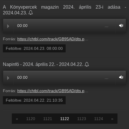
A Könyvpercek magazin 2024. április 23-i adása -
2024.04.23.
00:00
…
Forrás:
https://chtbl.com/track/GB95AD/dts.podtrac.com/redirect.mp3/infostart.hu/audio/8A18F/8A18FC9E.mp3
Feltöltve:
2024.04.23. 08:00:00
Napinfó - 2024. április 22. - 2024.04.22.
00:00
…
Forrás:
https://chtbl.com/track/GB95AD/dts.podtrac.com/redirect.mp3/infostart.hu/audio/N2404/N240422.mp3
Feltöltve:
2024.04.22. 21:10:35
«
1120
1121
1122
1123
1124
»