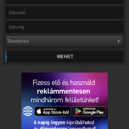
Rádió beágyazás
Ágyazd be weboldaladba
Online rádió készítés
Készítés lépésről lépésre
MEHET