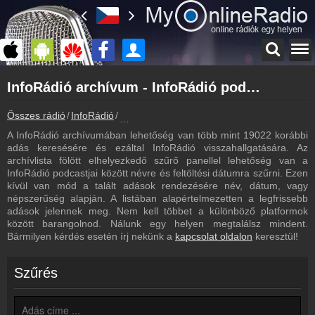
Főoldal
InfoRádió archívum - InfoRádió podcasts - InfoRádió visszahallgatás
myonlineradio.hu
InfoRádió
Összes rádió
InfoRádió
InfoRádió archívum - Podcasts - Visszahall
Vissza az InfoRádió oldalára
A InfoRádió archívumában lehetőség van több mint 19022 korábbi
Bejelentkezés
adás keresésére és ezáltal InfoRádió visszahallgatására. Az
Hozz létre saját fiókot!
archívlista fölött elhelyezkedő szűrő panellel lehetőség van a
InfoRádió podcastjai között névre és feltöltési dátumra szűrni. Ezen
Műsorújság
kívül van mód a talált adások rendezésére név, dátum, vagy
InfoRádió műsorai
népszerűség alapján. A listában alapértelmezetten a legfrissebb
adások jelennek meg. Nem kell többet a különböző platformok
Hírek
között barangolnod. Nálunk egy helyen megtalálsz mindent.
InfoRádió kapcsolatos hírek
Bármilyen kérdés esetén írj nekünk a
kapcsolat oldalon
keresztül!
Kapcsolat
Írj nekünk!
Szűrés
Partnerek
Rádiós partnerek