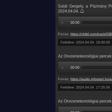
Salát Gergely, a Pázmány Pé
2024.04.04.
00:00
Forrás:
https://chtbl.com/track/GB95AD/dts.podtrac.com/redirect.mp3/infostart
Feltöltve:
2024.04.04. 18:00:00
Az Orvosmeteorológiai percek 
00:00
Forrás:
https://audio.infostart.hu/archive/audio/
Feltöltve:
2024.04.04. 17:25:00
Az Orvosmeteorológiai percek 