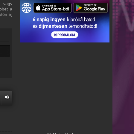
, vagy
bbet a
tén írj