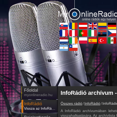
Főoldal
InfoRádió archívum -
myonlineradio.hu
Összes rádió
InfoRádió
InfoRádi
InfoRádió
Vissza az InfoRádió oldalára
A InfoRádió archívumában lehet
visszahallgatására. Az archívlista