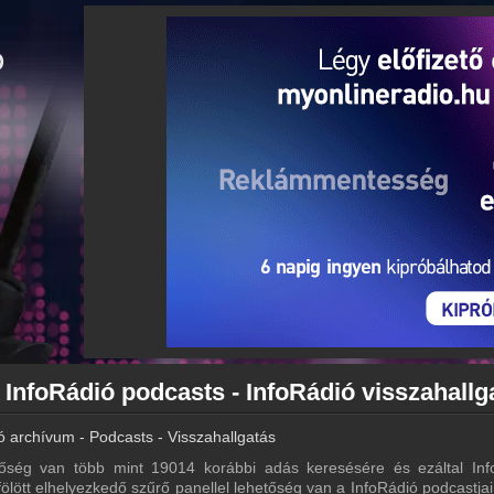
 InfoRádió podcasts - InfoRádió visszahallg
ó archívum - Podcasts - Visszahallgatás
őség van több mint 19014 korábbi adás keresésére és ezáltal Inf
 fölött elhelyezkedő szűrő panellel lehetőség van a InfoRádió podcastjai