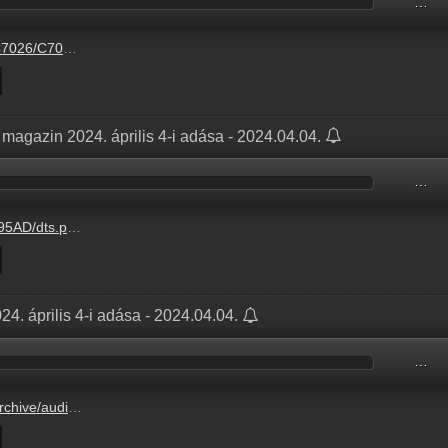
…
/C7026448.mp3
magazin 2024. április 4-i adása - 2024.04.04.
…
.hu/audio/C7026/C7026448.mp3
4. április 4-i adása - 2024.04.04.
…
C9647/C96473BC.mp3