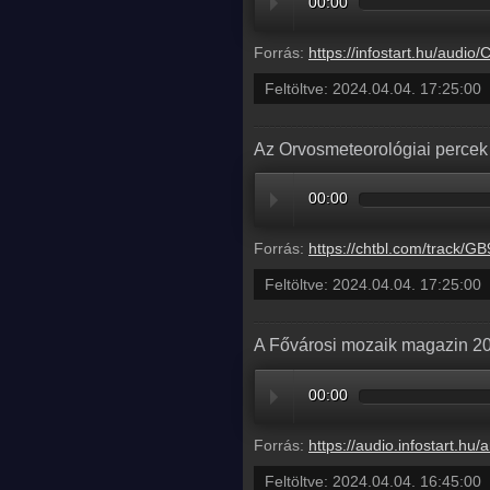
00:00
Forrás:
https://infostart.hu/audio/C7026
Feltöltve:
2024.04.04. 17:25:00
Az Orvosmeteorológiai percek 
00:00
Forrás:
https://chtbl.com/track/GB95AD/dts.podtrac.com/redirect.mp3/infostart
Feltöltve:
2024.04.04. 17:25:00
A Fővárosi mozaik magazin 202
00:00
Forrás:
https://audio.infostart.hu/archive/audio/
Feltöltve:
2024.04.04. 16:45:00