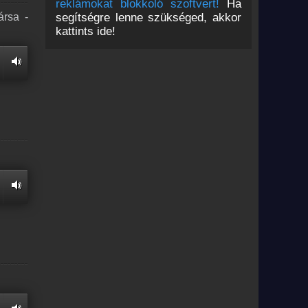
reklámokat blokkoló szoftvert!
Ha
segítségre lenne szükséged, akkor
ársa -
kattints ide!