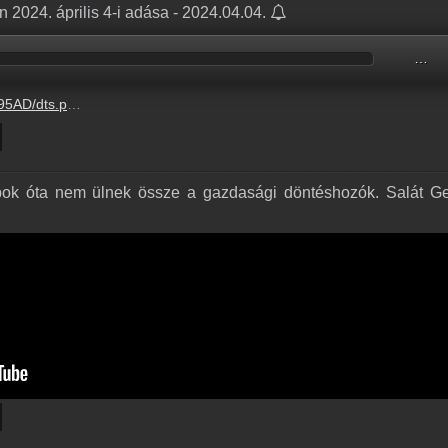
 2024. április 4-i adása - 2024.04.04.
…
.hu/audio/151F9/151F9B7F.mp3
ok óta nem ülnek össze a gazdasági döntéshozók. Salát Ge