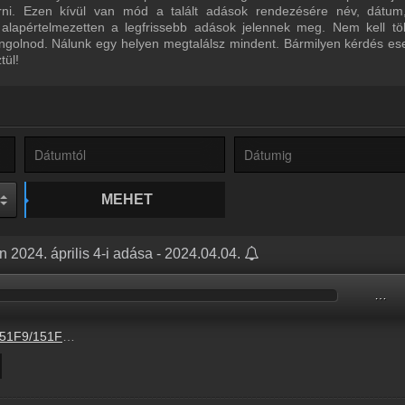
űrni. Ezen kívül van mód a talált adások rendezésére név, dátum
 alapértelmezetten a legfrissebb adások jelennek meg. Nem kell tö
ngolnod. Nálunk egy helyen megtalálsz mindent. Bármilyen kérdés ese
tül!
MEHET
 2024. április 4-i adása - 2024.04.04.
…
9/151F9B7F.mp3