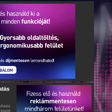
atás
oRádió
 között