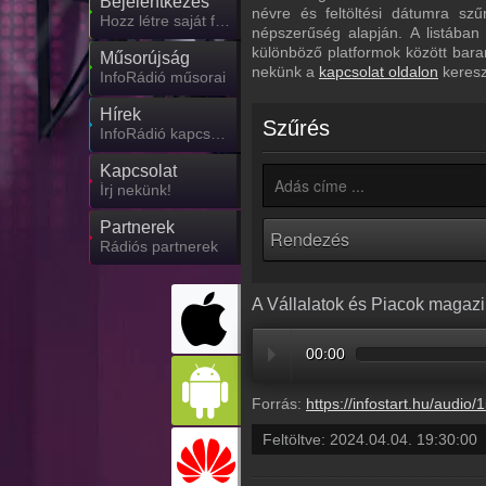
Bejelentkezés
névre és feltöltési dátumra sz
Hozz létre saját fiókot!
népszerűség alapján. A listában
különböző platformok között bara
Műsorújság
nekünk a
kapcsolat oldalon
keresz
InfoRádió műsorai
Hírek
Szűrés
InfoRádió kapcsolatos hírek
Kapcsolat
Írj nekünk!
Partnerek
Rádiós partnerek
A Vállalatok és Piacok magazin
00:00
Forrás:
https://infostart.hu/audio/151F
Feltöltve:
2024.04.04. 19:30:00