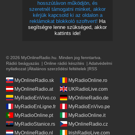
hosszútávon működjön, és
szeretnél támogatni minket, akkor
kérjük kapcsold ki az oldalon a
reklámokat blokkoló szoftvert!
Ha
segítségre lenne szükséged, akkor
kattints ide!
© 2026 MyOnlineRadio.hu. Minden jog fenntartva.
Rádió beágyazás
|
Online rádió készítés
|
Adatvédelmi
nyilatkozat
|
Általános szerződési feltételek
|
RSS
MyOnlineRadio.sk
MyRadioOnline.ro
MyOnlineRadio.at
UKRadioLive.com
MyRadioEnVivo.co
MyOnlineRadio.de
MyRadioEnLigne.fr
MyRadioEnVivo.pe
MyRadioOnline.pt
MyRadioOnline.it
MyRadioStanice.rs
MyOnlineRadio.cz
MyOnlineRadio.nl
IrishRadioLive.com