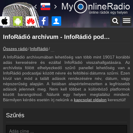
Főoldal
InfoRádió archívum - InfoRádió podcasts - InfoRádió visszahallgatás
myonlineradio.hu
InfoRádió
Összes rádió
InfoRádió
InfoRádió archívum - Podcasts - Visszahall
Vissza az InfoRádió oldalára
A InfoRádió archívumában lehetőség van több mint 19017 korábbi
Bejelentkezés
adás keresésére és ezáltal InfoRádió visszahallgatására. Az
Hozz létre saját fiókot!
archívlista fölött elhelyezkedő szűrő panellel lehetőség van a
InfoRádió podcastjai között névre és feltöltési dátumra szűrni. Ezen
Műsorújság
kívül van mód a talált adások rendezésére név, dátum, vagy
InfoRádió műsorai
népszerűség alapján. A listában alapértelmezetten a legfrissebb
adások jelennek meg. Nem kell többet a különböző platformok
Hírek
között barangolnod. Nálunk egy helyen megtalálsz mindent.
InfoRádió kapcsolatos hírek
Bármilyen kérdés esetén írj nekünk a
kapcsolat oldalon
keresztül!
Kapcsolat
Írj nekünk!
Szűrés
Partnerek
Rádiós partnerek