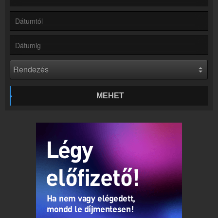
Rádió beágyazás
Ágyazd be weboldaladba
Online rádió készítés
Készítés lépésről lépésre
MEHET