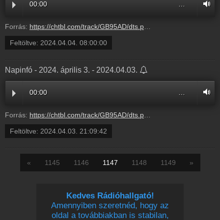
00:00
…
Forrás:
https://chtbl.com/track/GB95AD/dts.podtrac.com/redirect.mp3/infostart.hu/audio/56D1C/56D1CD3E.mp3
Feltöltve:
2024.04.04. 08:00:00
Napinfó - 2024. április 3. - 2024.04.03.
00:00
…
Forrás:
https://chtbl.com/track/GB95AD/dts.podtrac.com/redirect.mp3/infostart.hu/audio/N2404/N240403.mp3
Feltöltve:
2024.04.03. 21:09:42
«
1145
1146
1147
1148
1149
»
Kedves Rádióhallgató!
Amennyiben szeretnéd, hogy az
oldal a továbbiakban is stabilan,