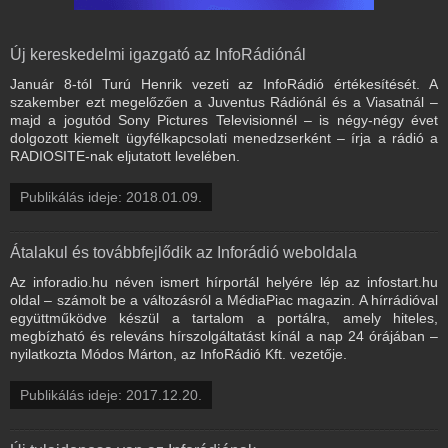
Új kereskedelmi igazgató az InfoRádiónál
Január 8-tól Turú Henrik vezeti az InfoRádió értékesítését. A
szakember ezt megelőzően a Juventus Rádiónál és a Viasatnál –
majd a jogutód Sony Pictures Televisionnél – is négy-négy évet
dolgozott kiemelt ügyfélkapcsolati menedzserként – írja a rádió a
RADIOSITE-nak eljutatott levelében.
Publikálás ideje: 2018.01.09.
Átalakul és továbbfejlődik az Inforádió weboldala
Az inforadio.hu néven ismert hírportál helyére lép az infostart.hu
oldal – számolt be a változásról a MédiaPiac magazin. A hírrádióval
együttműködve készül a tartalom a portálra, amely hiteles,
megbízható és releváns hírszolgáltatást kínál a nap 24 órájában –
nyilatkozta Módos Márton, az InfoRádió Kft. vezetője.
Publikálás ideje: 2017.12.20.