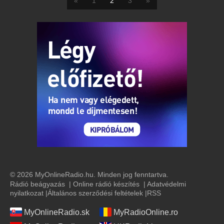
«
1
2
3
»
© 2026 MyOnlineRadio.hu. Minden jog fenntartva.
Rádió beágyazás
|
Online rádió készítés
|
Adatvédelmi
nyilatkozat
|
Általános szerződési feltételek
|
RSS
MyOnlineRadio.sk
MyRadioOnline.ro