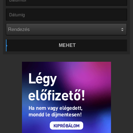
Rádió beágyazás
Ágyazd be weboldaladba
Online rádió készítés
Készítés lépésről lépésre
MEHET