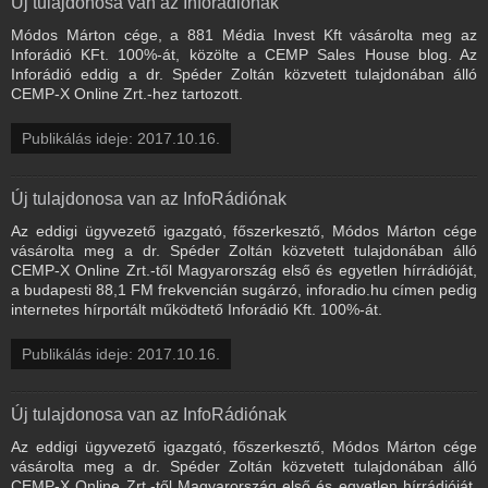
Új tulajdonosa van az Inforádiónak
Módos Márton cége, a 881 Média Invest Kft vásárolta meg az
Inforádió KFt. 100%-át, közölte a CEMP Sales House blog. Az
Inforádió eddig a dr. Spéder Zoltán közvetett tulajdonában álló
CEMP-X Online Zrt.-hez tartozott.
Publikálás ideje: 2017.10.16.
Új tulajdonosa van az InfoRádiónak
Az eddigi ügyvezető igazgató, főszerkesztő, Módos Márton cége
vásárolta meg a dr. Spéder Zoltán közvetett tulajdonában álló
CEMP-X Online Zrt.-től Magyarország első és egyetlen hírrádióját,
a budapesti 88,1 FM frekvencián sugárzó, inforadio.hu címen pedig
internetes hírportált működtető Inforádió Kft. 100%-át.
Publikálás ideje: 2017.10.16.
Új tulajdonosa van az InfoRádiónak
Az eddigi ügyvezető igazgató, főszerkesztő, Módos Márton cége
vásárolta meg a dr. Spéder Zoltán közvetett tulajdonában álló
CEMP-X Online Zrt.-től Magyarország első és egyetlen hírrádióját,