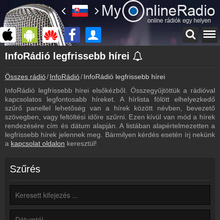
Főoldal
InfoRádió legfrissebb hírei
myonlineradio.hu
Összes rádió
InfoRádió
InfoRádió legfrissebb hírei
InfoRádió
Vissza az InfoRádió oldalára
InfoRádió legfrissebb hírei elsőkézből. Összegyűjtöttük a rádióval
kapcsolatos legfontosabb híreket. A hírlista fölött elhelyezkedő
Bejelentkezés
szűrő panellel lehetőség van a hírek között névben, bevezető
Hozz létre saját fiókot!
szövegben, vagy feltöltési időre szűrni. Ezen kívül van mód a hírek
rendezésére cím és dátum alapján. A listában alapértelmezetten a
Archívum
legfrissebb hírek jelennek meg. Bármilyen kérdés esetén írj nekünk
InfoRádió korábbi adásai
a
kapcsolat oldalon
keresztül!
Műsorújság
InfoRádió műsorai
Szűrés
Kapcsolat
Írj nekünk!
Partnerek
Rádiós partnerek