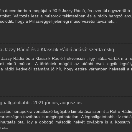
én decemberben megújul a 90.9 Jazzy Rádió, és ezentúl egyszerűbb 
atókat. Változás lesz a műsorok tekintetében és a rádió hangzó arcu
olódik, hogy a Millásreggeli jelenlegi műsorvezetői távoznak...
a Jazzy Rádió és a Klasszik Rádió adását szerda estig
 Jazzy Rádió és a Klasszik Rádió frekvenciáin, így hiába várták ma r
geli című műsort. A történtek mögött az utóbbi évek egyik legsúl
a rádió kedvelői számára jó hír, hogy estére várhatóan helyreáll a
ghallgatottabb - 2021 június, augusztus
sztus hónapokra vonatkozó legújabb kimutatása szerint a Retro Rádió
rországon továbbra is megingathatatlan. A leghallgatottabb tíz rádió 
kimutatás óta. Így a dobogó második helyét továbbra is a Kossuth 
zi...