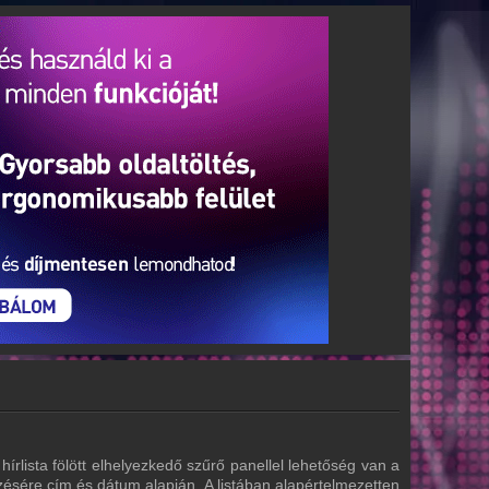
hírlista fölött elhelyezkedő szűrő panellel lehetőség van a
zésére cím és dátum alapján. A listában alapértelmezetten