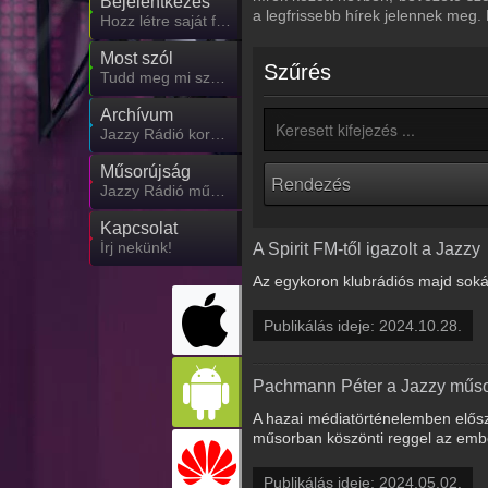
Bejelentkezés
a legfrissebb hírek jelennek meg.
Hozz létre saját fiókot!
Most szól
Szűrés
Tudd meg mi szólt eddig
Archívum
Jazzy Rádió korábbi adásai
Műsorújság
Jazzy Rádió műsorai
Kapcsolat
Írj nekünk!
A Spirit FM-től igazolt a Jazzy
Az egykoron klubrádiós majd sokái
Publikálás ideje: 2024.10.28.
Pachmann Péter a Jazzy műso
A hazai médiatörténelemben elős
műsorban köszönti reggel az emb
Publikálás ideje: 2024.05.02.