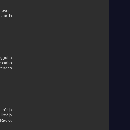
néven,
lata is
eggel a
yosabb
 rendes
 trónja
listája
Rádió,