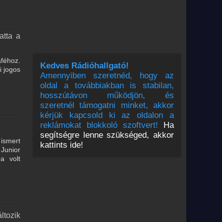
atta a
aféhoz.
Kedves Rádióhallgató!
i jogos
Amennyiben szeretnéd, hogy az
oldal a továbbiakban is stabilan,
hosszútávon működjön, és
szeretnél támogatni minket, akkor
kérjük kapcsold ki az oldalon a
reklámokat blokkoló szoftvert!
Ha
segítségre lenne szükséged, akkor
 ismert
kattints ide!
 Junior
a volt
ltozik