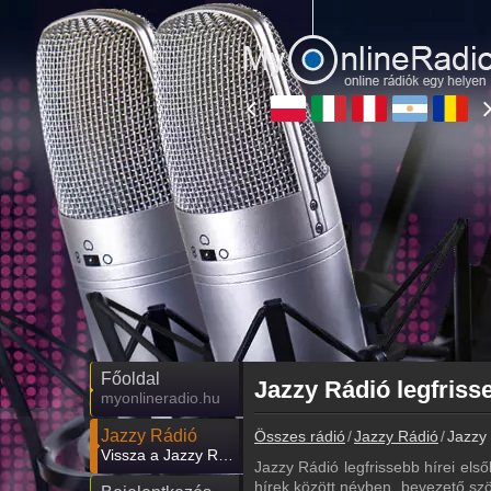
Főoldal
Jazzy Rádió legfriss
myonlineradio.hu
Jazzy Rádió
Összes rádió
Jazzy Rádió
Jazzy 
Vissza a Jazzy Rádió oldalára
Jazzy Rádió legfrissebb hírei első
hírek között névben, bevezető szö