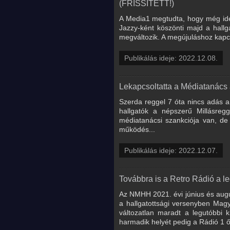
(FRISSÍTETT!)
A Media1 megtudta, hogy még id
Jazzy-ként köszönti majd a hallg
megváltozik. A megújuláshoz kapcs
Publikálás ideje: 2022.12.08.
Lekapcsoltatta a Médiatanács 
Szerda reggel 7 óta nincs adás a
hallgatók a népszerű Millásreg
médiatanácsi szankciója van, de 
működés...
Publikálás ideje: 2022.12.07.
Továbbra is a Retro Rádió a le
Az NMHH 2021. évi június és augu
a hallgatottsági versenyben Magya
változatlan maradt a legutóbbi 
harmadik helyét pedig a Rádió 1 őr