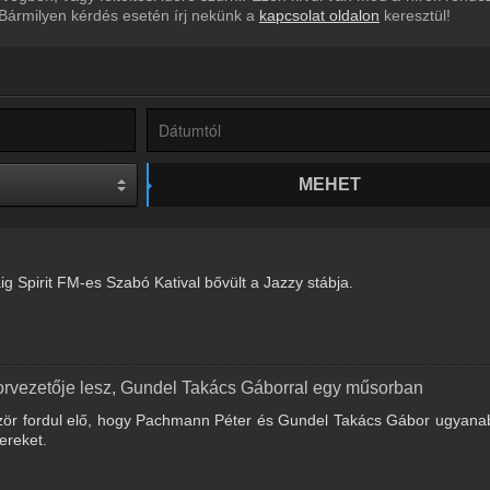
 Bármilyen kérdés esetén írj nekünk a
kapcsolat oldalon
keresztül!
MEHET
g Spirit FM-es Szabó Katival bővült a Jazzy stábja.
rvezetője lesz, Gundel Takács Gáborral egy műsorban
zör fordul elő, hogy Pachmann Péter és Gundel Takács Gábor ugyana
ereket.