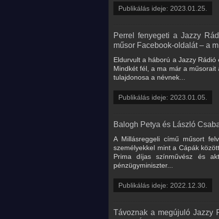
Publikálás ideje: 2023.01.25.
Perrel fenyegeti a Jazzy Rádi
műsor Facebook-oldalát – a műs
Eldurvult a háború a Jazzy Rádió é
Mindkét fél, a ma már a műsorait 
tulajdonosa a névnek...
Publikálás ideje: 2023.01.05.
Balogh Petya és László Csaba
A Millásreggeli című műsort fel
személyekkel mint a Cápák között
Prima díjas színművész és akti
pénzügyminiszter...
Publikálás ideje: 2022.12.30.
Távoznak a megújuló Jazzy Rá