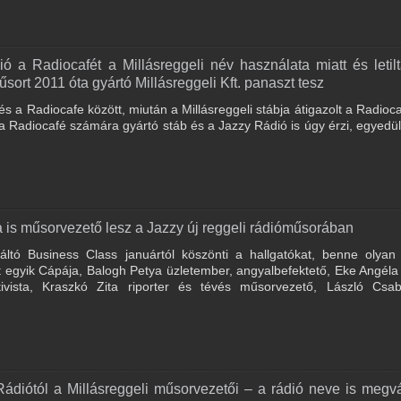
ó a Radiocafét a Millásreggeli név használata miatt és letilt
ort 2011 óta gyártó Millásreggeli Kft. panaszt tesz
s a Radiocafe között, miután a Millásreggeli stábja átigazolt a Radioc
a Radiocafé számára gyártó stáb és a Jazzy Rádió is úgy érzi, egyedül
 is műsorvezető lesz a Jazzy új reggeli rádióműsorában
váltó Business Class januártól köszönti a hallgatókat, benne olyan
 egyik Cápája, Balogh Petya üzletember, angyalbefektető, Eke Angéla
vista, Kraszkó Zita riporter és tévés műsorvezető, László Csab
diótól a Millásreggeli műsorvezetői – a rádió neve is megvá