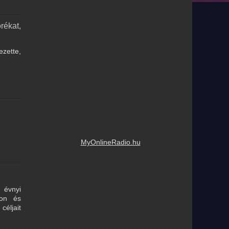
rékat,
ezette,
MyOnlineRadio.hu
0 évnyi
ion és
céljait