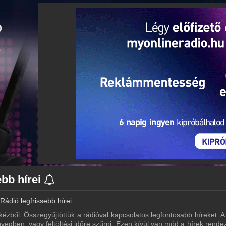
ebb hírei
Rádió legfrissebb hírei
kézből. Összegyűjtöttük a rádióval kapcsolatos legfontosabb híreket. A 
vegben, vagy feltöltési időre szűrni. Ezen kívül van mód a hírek rende