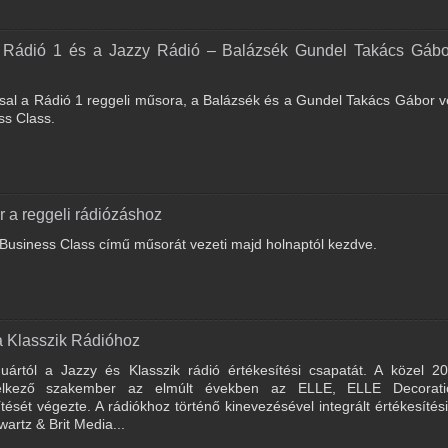
a Rádió 1 és a Jazzy Rádió – Balázsék Gundel Takács Gábo
al a Rádió 1 reggeli műsora, a Balázsék és a Gundel Takács Gábor v
ss Class.
 a reggeli rádiózáshoz
 Business Class című műsorát vezeti majd holnaptól kezdve.
 a Klasszik Rádióhoz
nuártól a Jazzy és Klasszik rádió értékesítési csapatát. A közel 2
rendelkező szakember az elmúlt években az ELLE, ELLE Decorat
sét végezte. A rádiókhoz történő kinevezésével integrált értékesítési 
wartz & Brit Media...