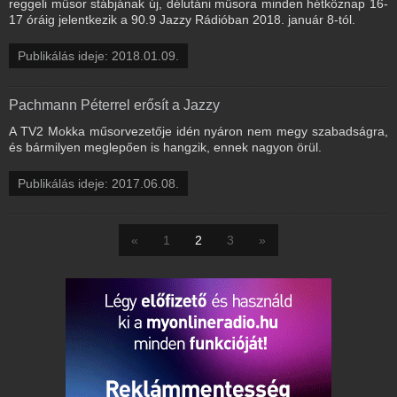
reggeli műsor stábjának új, délutáni műsora minden hétköznap 16-
17 óráig jelentkezik a 90.9 Jazzy Rádióban 2018. január 8-tól.
Publikálás ideje: 2018.01.09.
Pachmann Péterrel erősít a Jazzy
A TV2 Mokka műsorvezetője idén nyáron nem megy szabadságra,
és bármilyen meglepően is hangzik, ennek nagyon örül.
Publikálás ideje: 2017.06.08.
«
1
2
3
»