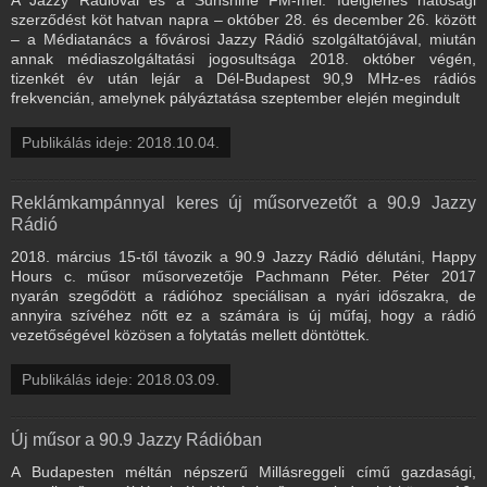
szerződést köt hatvan napra – október 28. és december 26. között
– a Médiatanács a fővárosi Jazzy Rádió szolgáltatójával, miután
annak médiaszolgáltatási jogosultsága 2018. október végén,
tizenkét év után lejár a Dél-Budapest 90,9 MHz-es rádiós
frekvencián, amelynek pályáztatása szeptember elején megindult
Publikálás ideje: 2018.10.04.
Reklámkampánnyal keres új műsorvezetőt a 90.9 Jazzy
Rádió
2018. március 15-től távozik a 90.9 Jazzy Rádió délutáni, Happy
Hours c. műsor műsorvezetője Pachmann Péter. Péter 2017
nyarán szegődött a rádióhoz speciálisan a nyári időszakra, de
annyira szívéhez nőtt ez a számára is új műfaj, hogy a rádió
vezetőségével közösen a folytatás mellett döntöttek.
Publikálás ideje: 2018.03.09.
Új műsor a 90.9 Jazzy Rádióban
A Budapesten méltán népszerű Millásreggeli című gazdasági,