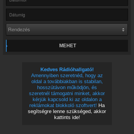
Partnerek
Rádiós partnerek
Rádió beágyazás
Ágyazd be weboldaladba
Online rádió készítés
Készítés lépésről lépésre
MEHET
Kedves Rádióhallgató!
Amennyiben szeretnéd, hogy az
oldal a továbbiakban is stabilan,
hosszútávon működjön, és
szeretnél támogatni minket, akkor
kérjük kapcsold ki az oldalon a
reklámokat blokkoló szoftvert!
Ha
segítségre lenne szükséged, akkor
kattints ide!