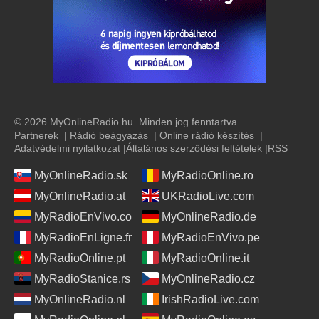
© 2026 MyOnlineRadio.hu. Minden jog fenntartva.
Partnerek
|
Rádió beágyazás
|
Online rádió készítés
|
Adatvédelmi nyilatkozat
|
Általános szerződési feltételek
|
RSS
MyOnlineRadio.sk
MyRadioOnline.ro
MyOnlineRadio.at
UKRadioLive.com
MyRadioEnVivo.co
MyOnlineRadio.de
MyRadioEnLigne.fr
MyRadioEnVivo.pe
MyRadioOnline.pt
MyRadioOnline.it
MyRadioStanice.rs
MyOnlineRadio.cz
MyOnlineRadio.nl
IrishRadioLive.com