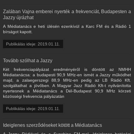
Zalában Vajna emberei nyerték a frekvenciát, Budapesten a
Jazzy újrázhat
A Médiatanács e heti ülésén ezenkívül a Karc FM és a Rádió 1
bírságot kapott.
Publikálás ideje: 2019.01.11.
Tovább szólhat a Jazzy
Két frekvenciapályázat eredményéről is döntött az NMHH
Médiatanácsa: a budapesti 90,9 MHz-en ismét a Jazzy működhet
majd, a zalaegerszegi 88,9 MHz-en pedig az LB Rádió Kft.
szolgáltathat a jövőben. A Magyar Jazz Rádió Kft-t nyilvánította
nyertesnek a Médiatanács a Dél-Budapest 90,9 MHz körzeti
közösségi frekvencia pályázatán
Publikálás ideje: 2019.01.11.
Ideiglenes szerződéseket kötött a Médiatanács
A Jazzy Rádióval és a Sunshine FM-mel. Ideiglenes hatósági