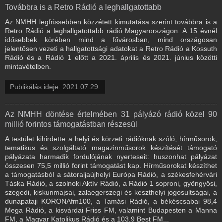
Továbbra is a Retro Rádió a leghallgatottabb
Az NMHH legfrissebben közzétett kimutatása szerint továbbra is a
Retro Rádió a leghallgatottabb rádió Magyarországon. A 15 évnél
idősebbek körében mind a fővárosban, mind országosan
jelentősen vezeti a hallgatottsági adatokat a Retro Rádió a Kossuth
Rádió és a Rádió 1 előtt a 2021. április és 2021. június közötti
mintavételben.
Publikálás ideje: 2021.07.29.
Az NMHH döntése értelmében 31 pályázó rádió közel 90
millió forintos támogatástban részesül
A testület kihirdette a helyi és körzeti rádióknak szóló, hírműsorok,
tematikus és szolgáltató magazinműsorok készítését támogató
pályázata harmadik fordulójának nyerteseit: huszonhat pályázat
összesen 75,5 millió forint támogatást kap. Hírműsorokat készíthet
a támogatásból a sátoraljaújhelyi Európa Rádió, a székesfehérvári
Táska Rádió, a szolnoki Aktív Rádió, a Rádió 1 soproni, gyöngyösi,
szegedi, kiskunmajsai, zalaegerszegi és keszthelyi jogosultságai, a
dunapataji KORONAfm100, a Tamási Rádió, a békéscsabai 98,4
Mega Rádió, a kisvárdai Friss FM, valamint Budapesten a Manna
FM, a Magyar Katolikus Rádió és a 103,9 Best FM...