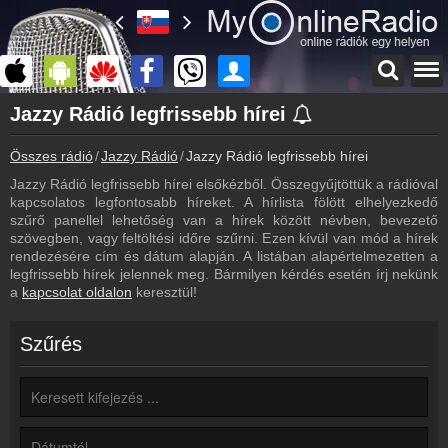
Főoldal
Jazzy Rádió legfrissebb hírei
myonlineradio.hu
Összes rádió
Jazzy Rádió
Jazzy Rádió legfrissebb hírei
Jazzy Rádió
Vissza a Jazzy Rádió oldalára
Jazzy Rádió legfrissebb hírei elsőkézből. Összegyűjtöttük a rádióval
kapcsolatos legfontosabb híreket. A hírlista fölött elhelyezkedő
Bejelentkezés
szűrő panellel lehetőség van a hírek között névben, bevezető
Hozz létre saját fiókot!
szövegben, vagy feltöltési időre szűrni. Ezen kívül van mód a hírek
rendezésére cím és dátum alapján. A listában alapértelmezetten a
Most szól
legfrissebb hírek jelennek meg. Bármilyen kérdés esetén írj nekünk
Tudd meg mi szólt eddig
a
kapcsolat oldalon
keresztül!
Archívum
Jazzy Rádió korábbi adásai
Szűrés
Műsorújság
Jazzy Rádió műsorai
Kapcsolat
Írj nekünk!