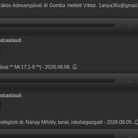
yrákos édesanyjával él Gomba mellett Viktor. 1anya3fiu@gmail
…
_2026.08.06._ZsigaViktor.mp3
sa| ** Mt 17,1-9 **| - 2026.08.06.
…
ANGELIUM_2026.08.06.mp3
endégünk dr. Nánay Mihály, tanár, iskolaigazgató - 2026.08.05.
…