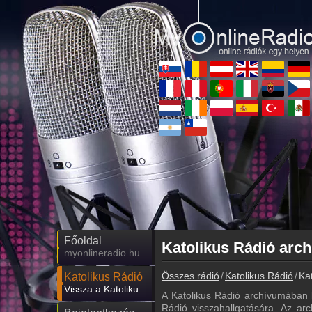
Főoldal
myonlineradio.hu
Összes rádió
Katolikus Rádió
Ka
Katolikus Rádió
Vissza a Katolikus Rádió oldalára
A Katolikus Rádió archívumában 
Rádió visszahallgatására. Az arc