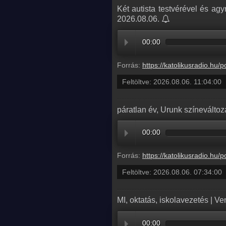
Két autista testvérével és ag
2026.08.06.
00:00
Forrás:
https://katolikusradio.hu/podcast/audio/HAZUNK_TAJAN/HAZUNK_TAJAN
Feltöltve:
2026.08.06. 11:04:00
páratlan év, Urunk színeváltozá
00:00
Forrás:
https://katolikusradio.hu/podcast/audio/EVANGELIUM/EV
Feltöltve:
2026.08.06. 07:34:00
MI, oktatás, iskolavezetés | V
00:00