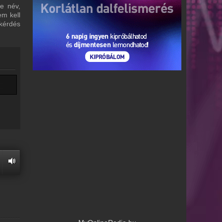
re név,
em kell
 kérdés