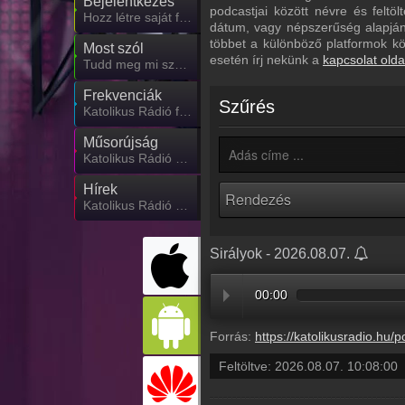
Bejelentkezés
podcastjai között névre és feltö
Hozz létre saját fiókot!
dátum, vagy népszerűség alapján.
többet a különböző platformok k
Most szól
esetén írj nekünk a
kapcsolat olda
Tudd meg mi szólt eddig
Frekvenciák
Szűrés
Katolikus Rádió frekvencia
Műsorújság
Katolikus Rádió műsorai
Hírek
Katolikus Rádió kapcsolatos hírek
Sirályok - 2026.08.07.
00:00
Forrás:
https://katolikusradio.hu/podcast/audio/MADARVARTA/MADARVAR
Feltöltve:
2026.08.07. 10:08:00