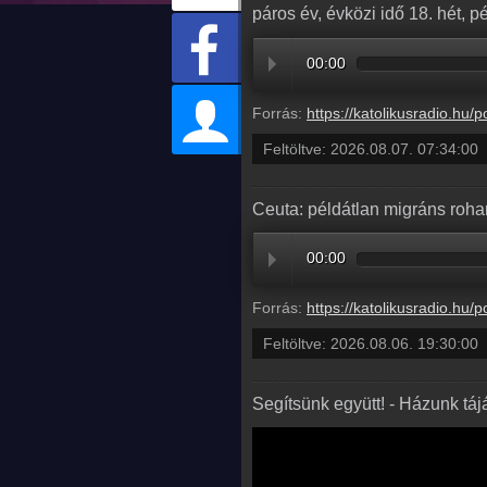
páros év, évközi idő 18. hét, p
00:00
Forrás:
https://katolikusradio.hu/podcast/audio/EVANGELIUM/EV
Feltöltve:
2026.08.07. 07:34:00
Ceuta: példátlan migráns roh
00:00
Forrás:
https://katolikusradio.hu/podcast/audio/KERENGO/KERENGO_202
Feltöltve:
2026.08.06. 19:30:00
Segítsünk együtt! - Házunk tá