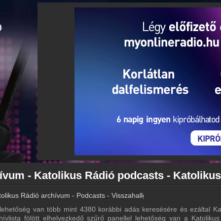
tolikus Rádió archívum - Podcasts - Visszahallgatás
lehetőség van több mint 4380 korábbi adás keresésére és ezáltal Ka
hívlista fölött elhelyezkedő szűrő panellel lehetőség van a Katoliku