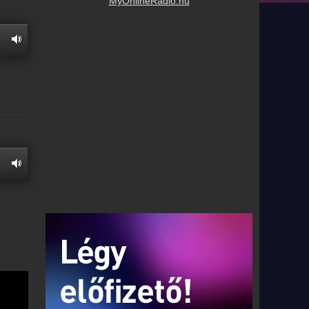
MyOnlineRadio.hu