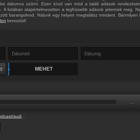
ltési dátumra szűrni. Ezen kívül van mód a talált adások rendezésé
 A listában alapértelmezetten a legfrissebb adások jelennek meg. N
özött barangolnod. Nálunk egy helyen megtalálsz mindent. Bármilyen
lon
keresztül!
MEHET
…
TA_2026.08.07._SIRALY.mp3