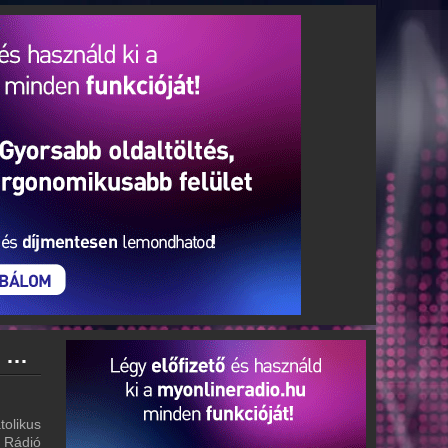
Katolikus Rádió archívum - Katolikus Rádió podcasts - Katolikus Rádió visszahallgatás
tolikus
s Rádió