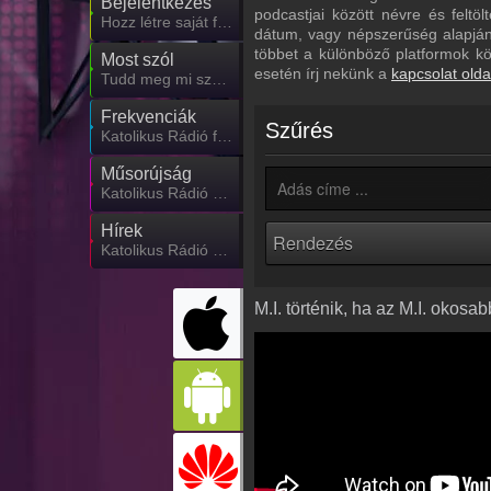
Bejelentkezés
podcastjai között névre és feltö
Hozz létre saját fiókot!
dátum, vagy népszerűség alapján.
többet a különböző platformok k
Most szól
esetén írj nekünk a
kapcsolat olda
Tudd meg mi szólt eddig
Frekvenciák
Szűrés
Katolikus Rádió frekvencia
Műsorújság
Katolikus Rádió műsorai
Hírek
Katolikus Rádió kapcsolatos hírek
M.I. történik, ha az M.I. okos