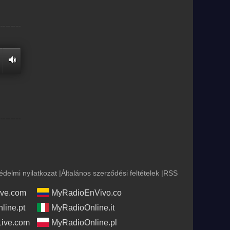
édelmi nyilatkozat
|
Általános szerződési feltételek
|
RSS
ve.com
MyRadioEnVivo.co
line.pt
MyRadioOnline.it
Live.com
MyRadioOnline.pl