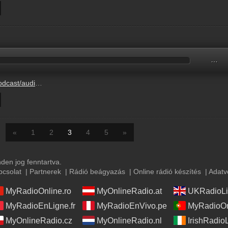
…
ANGELIUM_2026.08.02.mp3
«
1
2
3
4
5
»
en jog fenntartva.
pcsolat
|
Partnerek
|
Rádió beágyazás
|
Online rádió készítés
|
Adatv
MyRadioOnline.ro
MyOnlineRadio.at
UKRadioLi
MyRadioEnLigne.fr
MyRadioEnVivo.pe
MyRadioOn
MyOnlineRadio.cz
MyOnlineRadio.nl
IrishRadio