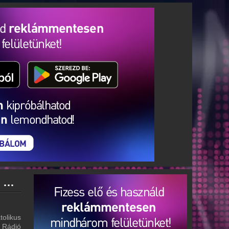
Katolikus Rádió archívum - Katolikus Rádió podcasts - Katolikus Rádió visszahallgatás
tolikus
s Rádió