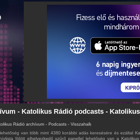
tolikus Rádió archívum - Podcasts - Visszahallgatás
lehetőség van több mint 4380 korábbi adás keresésére és ezáltal Ka
hívlista fölött elhelyezkedő szűrő panellel lehetőség van a Katoliku