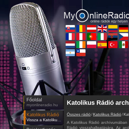
Főoldal
myonlineradio.hu
Összes rádió
Katolikus Rádió
Ka
Katolikus Rádió
Vissza a Katolikus Rádió oldalára
A Katolikus Rádió archívumában 
Rádió visszahallgatására. Az arc