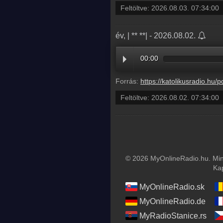
Feltöltve:
2026.08.03. 07:34:00
év, | ** **| - 2026.08.02.
00:00
Forrás:
https://katolikusradio.hu/podcast/audio/EVANGELIUM/EV
Feltöltve:
2026.08.02. 07:34:00
© 2026 MyOnlineRadio.hu. Mind
Ka
MyOnlineRadio.sk
MyOnlineRadio.de
MyRadioStanice.rs