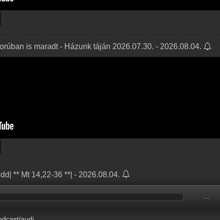
borúban is maradt - Házunk táján 2026.07.30. - 2026.08.04.
edd| ** Mt 14,22-36 **| - 2026.08.04.
…
ANGELIUM_2026.08.04.mp3