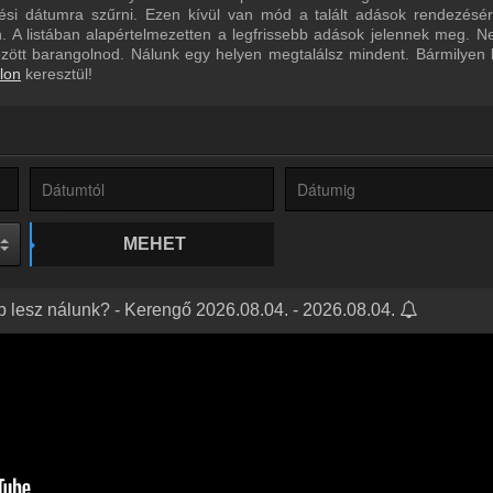
ltési dátumra szűrni. Ezen kívül van mód a talált adások rendezésé
 A listában alapértelmezetten a legfrissebb adások jelennek meg. N
özött barangolnod. Nálunk egy helyen megtalálsz mindent. Bármilyen
lon
keresztül!
MEHET
abb lesz nálunk? - Kerengő 2026.08.04. - 2026.08.04.