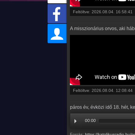
Feltöltve:
2026.08.04. 16:58:41
A misszionárius orvos, aki há
Feltöltve:
2026.08.04. 12:08:44
páros év, évközi idő 18. hét, k
00:00
Forrás:
https://katolikusradio.hu/podcast/audio/EVANGELIUM/EV