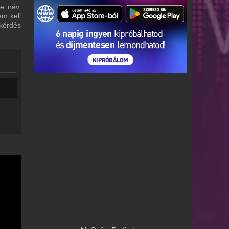
re név,
em kell
 kérdés