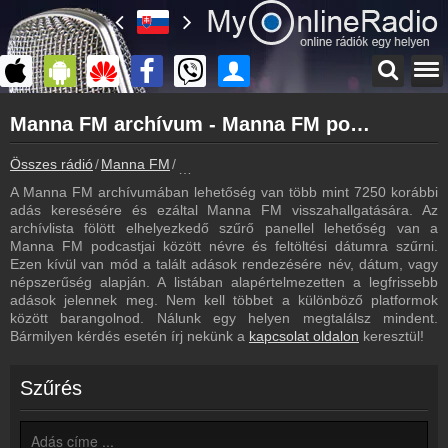
Főoldal
Manna FM archívum - Manna FM podcasts - Manna FM visszahallgatás
myonlineradio.hu
Manna FM
Összes rádió
Manna FM
Manna FM archívum - Podcasts - Visszaha
Vissza a Manna FM oldalára
A Manna FM archívumában lehetőség van több mint 7250 korábbi
Bejelentkezés
adás keresésére és ezáltal Manna FM visszahallgatására. Az
Hozz létre saját fiókot!
archívlista fölött elhelyezkedő szűrő panellel lehetőség van a
Manna FM podcastjai között névre és feltöltési dátumra szűrni.
Most szól
Ezen kívül van mód a talált adások rendezésére név, dátum, vagy
Tudd meg mi szólt eddig
népszerűség alapján. A listában alapértelmezetten a legfrissebb
adások jelennek meg. Nem kell többet a különböző platformok
Műsorújság
között barangolnod. Nálunk egy helyen megtalálsz mindent.
Manna FM műsorai
Bármilyen kérdés esetén írj nekünk a
kapcsolat oldalon
keresztül!
Hírek
Manna FM kapcsolatos hírek
Szűrés
Kapcsolat
Írj nekünk!