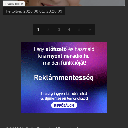
Feltöltve:
2026.08.01. 20:28:09
1
2
3
4
5
»