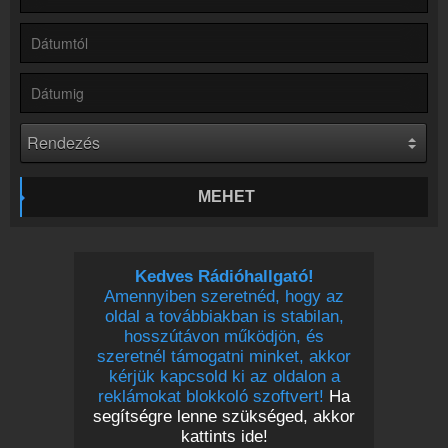
Partnerek
Rádiós partnerek
Rádió beágyazás
Ágyazd be weboldaladba
Online rádió készítés
Készítés lépésről lépésre
MEHET
Kedves Rádióhallgató!
Amennyiben szeretnéd, hogy az
oldal a továbbiakban is stabilan,
hosszútávon működjön, és
szeretnél támogatni minket, akkor
kérjük kapcsold ki az oldalon a
reklámokat blokkoló szoftvert!
Ha
segítségre lenne szükséged, akkor
kattints ide!