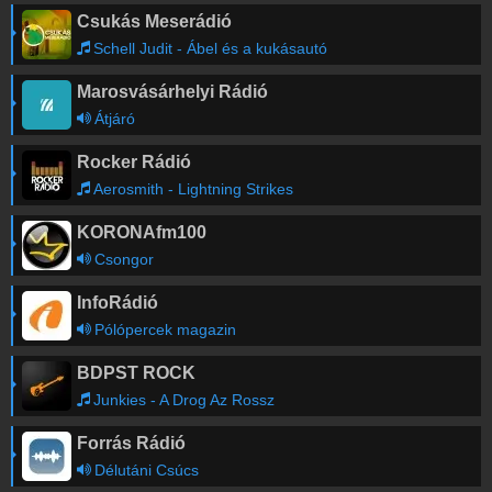
Csukás Meserádió
Schell Judit - Ábel és a kukásautó
Marosvásárhelyi Rádió
Átjáró
Rocker Rádió
Aerosmith - Lightning Strikes
KORONAfm100
Csongor
InfoRádió
Pólópercek magazin
BDPST ROCK
Junkies - A Drog Az Rossz
Forrás Rádió
Délutáni Csúcs