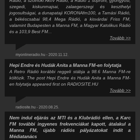
Rádió, a szolnoki Aktív Rádió, a Rádió 1 soproni, gyöngyösi,
szegedi, kiskunmajsai, zalaegerszegi és keszthelyi
jogosultságai, a dunapataji KORONAfm100, a Tamási Rádió,
a békéscsabai 98,4 Mega Rádió, a kisvárdai Friss FM,
valamint Budapesten a Manna FM, a Magyar Katolikus Rádió
és a 103,9 Best FM...
Tovább >>
myonlineradio.hu - 2020.11.12.
Hepi Endre és Hudák Anita a Manna FM-en folytatja
A Retro Rádió korábbi reggeli stábja a 98.6 Manna FM-re
költözik. The post Hepi Endre és Hudák Anita a Manna FM-
en folytatja appeared first on RADIOSITE.HU
Tovább >>
radiosite.hu - 2020.08.25.
Nem indul eljárás az MTI és a Klubrádió ellen, a Karc
FM további ingyenes frekvenciákat kapott, átalakul a
Manna FM, újabb rádiós pályázatokat indít a
Médiatanács