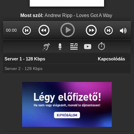
Partnerek
Rádiós partnerek
Most szól:
Andrew Ripp - Loves Got A Way
Rádió beágyazás
Ágyazd be weboldaladba
00:00
Online rádió készítés
Készítés lépésről lépésre
⏱️
Server 1 - 128 Kbps
Kapcsolódás
Server 2 - 128 Kbps