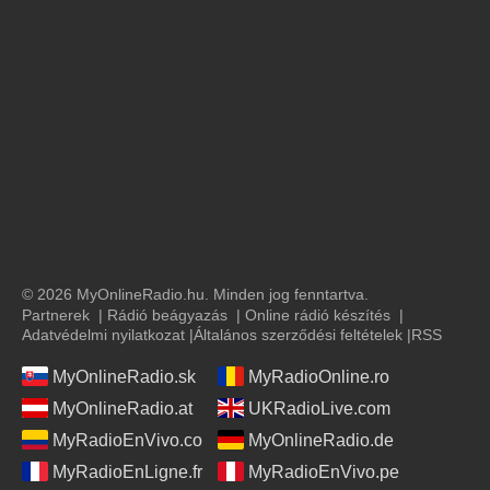
© 2026 MyOnlineRadio.hu. Minden jog fenntartva.
Partnerek
|
Rádió beágyazás
|
Online rádió készítés
|
Adatvédelmi nyilatkozat
|
Általános szerződési feltételek
|
RSS
MyOnlineRadio.sk
MyRadioOnline.ro
MyOnlineRadio.at
UKRadioLive.com
MyRadioEnVivo.co
MyOnlineRadio.de
MyRadioEnLigne.fr
MyRadioEnVivo.pe