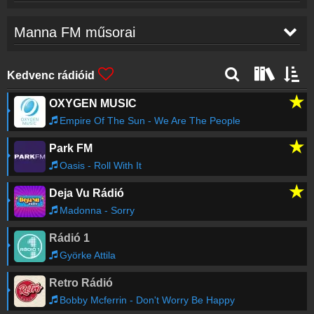
Andrew Ripp
-
Loves Got A Way
15:54
Manna FM műsorai
Tóth Abigél
-
Pillangóhatás
15:51
Kedvenc rádióid
★
OXYGEN MUSIC
Gabrielle
-
When A Woman
15:49
Empire Of The Sun - We Are The People
★
Park FM
Gudics Máté
-
Ez a Vihar
15:46
Oasis - Roll With It
★
Deja Vu Rádió
Martin Garrix
-
We Are the People (feat. Bono &
15:42
The Edge)
Madonna - Sorry
Rádió 1
Gorillaz
-
Feel Good Inc
15:34
Györke Attila
Retro Rádió
Régebbi számok lekérése
Bobby Mcferrin - Don't Worry Be Happy