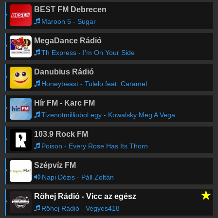
BEST FM Debrecen
Maroon 5 - Sugar
MegaDance Rádió
Th Express - I'm On Your Side
Danubius Rádió
Honeybeast - Tulelo feat. Caramel
Hír FM - Karc FM
Tizenotmilliobol egy - Kowalsky Meg A Vega
103.9 Rock FM
Poison - Every Rose Has Its Thorn
Szépvíz FM
Napi Dózis - Páll Zoltán
★
Röhej Rádió - Vicc az egész
Röhej Rádió - Vegyes418