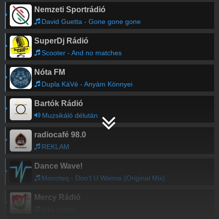
Nemzeti Sportrádió
David Guetta - Gone gone gone
SuperDj Rádió
Scooter - And no matches
Nóta FM
Dupla KáVé - Anyám Könnyei
Bartók Rádió
Muzsikáló délután
radiocafé 98.0
REKLAM
Dance Wave!
Monoteq - Don't U Wanna (Original Mix)
Mercy Rádió
Inke mama