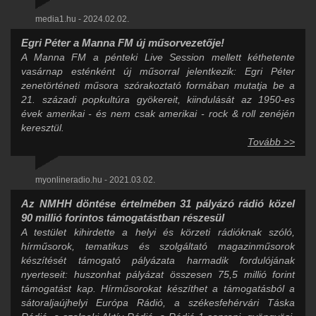
media1.hu - 2024.02.02.
Egri Péter a Manna FM új műsorvezetője!
A Manna FM a pénteki Live Session mellett kéthetente
vasárnap esténként új műsorral jelentkezik: Egri Péter
zenetörténeti műsora szórakoztató formában mutatja be a
21. századi popkultúra gyökereit, kiindulását az 1950-es
évek amerikai - és nem csak amerikai - rock & roll zenéjén
keresztül.
Tovább >>
myonlineradio.hu - 2021.03.02.
Az NMHH döntése értelmében 31 pályázó rádió közel
90 millió forintos támogatástban részesül
A testület kihirdette a helyi és körzeti rádióknak szóló,
hírműsorok, tematikus és szolgáltató magazinműsorok
készítését támogató pályázata harmadik fordulójának
nyerteseit: huszonhat pályázat összesen 75,5 millió forint
támogatást kap. Hírműsorokat készíthet a támogatásból a
sátoraljaújhelyi Európa Rádió, a székesfehérvári Táska