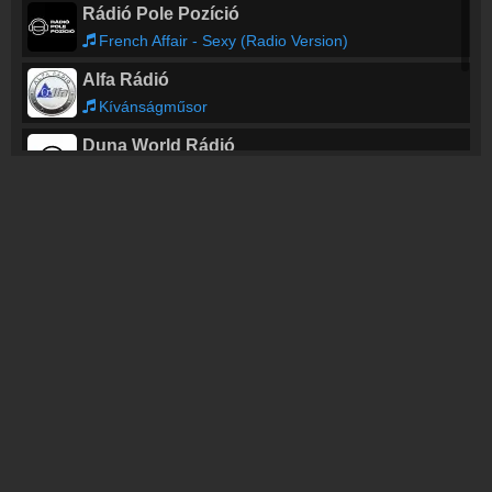
Rádió Pole Pozíció
French Affair - Sexy (Radio Version)
Alfa Rádió
Kívánságműsor
Duna World Rádió
Délelőtt
Rábaköz Rádió
Rzsa Magdolna - Jel