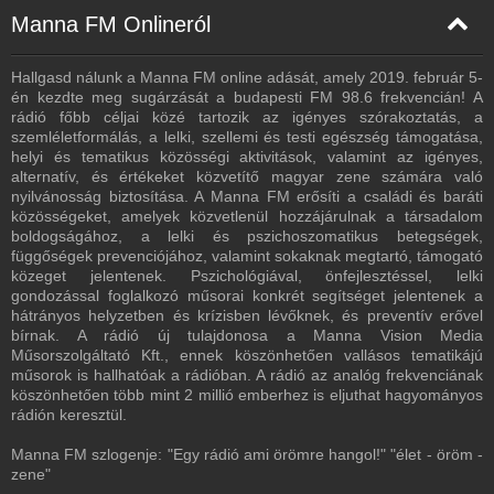
Manna FM Onlineról
Hallgasd nálunk a Manna FM online adását, amely 2019. február 5-
én kezdte meg sugárzását a budapesti FM 98.6 frekvencián! A
rádió főbb céljai közé tartozik az igényes szórakoztatás, a
szemléletformálás, a lelki, szellemi és testi egészség támogatása,
helyi és tematikus közösségi aktivitások, valamint az igényes,
alternatív, és értékeket közvetítő magyar zene számára való
nyilvánosság biztosítása. A Manna FM erősíti a családi és baráti
közösségeket, amelyek közvetlenül hozzájárulnak a társadalom
boldogságához, a lelki és pszichoszomatikus betegségek,
függőségek prevenciójához, valamint sokaknak megtartó, támogató
közeget jelentenek. Pszichológiával, önfejlesztéssel, lelki
gondozással foglalkozó műsorai konkrét segítséget jelentenek a
hátrányos helyzetben és krízisben lévőknek, és preventív erővel
bírnak. A rádió új tulajdonosa a Manna Vision Media
Műsorszolgáltató Kft., ennek köszönhetően vallásos tematikájú
műsorok is hallhatóak a rádióban. A rádió az analóg frekvenciának
köszönhetően több mint 2 millió emberhez is eljuthat hagyományos
rádión keresztül.
Manna FM szlogenje: "Egy rádió ami örömre hangol!" "élet - öröm -
zene"