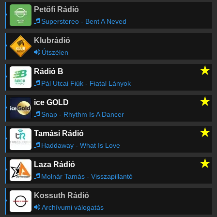
Petőfi Rádió
Superstereo - Bent A Neved
Klubrádió
Útszélen
★
Rádió B
Pál Utcai Fiúk - Fiatal Lányok
★
ice GOLD
Snap - Rhythm Is A Dancer
★
Tamási Rádió
Haddaway - What Is Love
★
Laza Rádió
Molnár Tamás - Visszapillantó
Kossuth Rádió
Archívumi válogatás