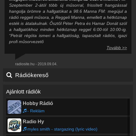
Szeptember 2-ától több új műsorral, frissített hangzással
hangolja örömre a hallgatókat a 98.6 Manna FM: megújul a
rádió reggeli műsora, a Reggeli Manna, emellett a hétköznap
esték is átalakulnak. Ősztől Péter Petra és Hamar Donát szól
a hallgatókhoz minden hétköznap reggel 6:00-tól 10:00-ig.
“Petrát régóta ismeri a hallgatóság, tapasztalt rádiós, igazi
profi műsorvezető
Tovább >>
radiosite.hu - 2019.09.04.
Rádiókereső
Ajánlott rádiók
Hobby Rádió
- Reklám
Radio Hy
myles smith - stargazing (lyric video)