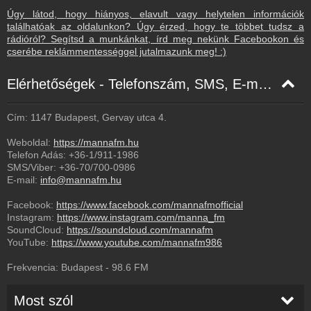
Úgy látod, hogy hiányos, elavult vagy helytelen információk
találhatóak az oldalunkon? Úgy érzed, hogy te többet tudsz a
rádióról? Segítsd a munkánkat, írd meg nekünk Facebookon és
cserébe reklámmentességgel jutalmazunk meg! :)
Elérhetőségek - Telefonszám, SMS, E-mail, Facebook
Cím: 1147 Budapest, Gervay utca 4.
Weboldal:
https://mannafm.hu
Telefon Adás:
+36-1/911-1986
SMS/Viber:
+36-70/700-0986
E-mail:
info@mannafm.hu
Facebook:
https://www.facebook.com/mannafmofficial
Instagram:
https://www.instagram.com/manna_fm
SoundCloud:
https://soundcloud.com/mannafm
YouTube:
https://www.youtube.com/mannafm986
Frekvencia:
Budapest
-
98.6
FM
Most szól