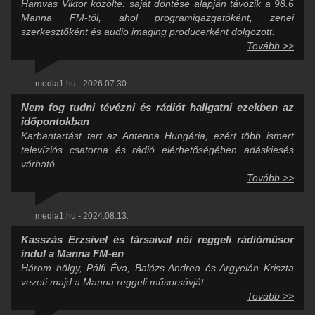
Hamvas Viktor közölte: saját döntése alapján távozik a 98.6
Manna FM-től, ahol programigazgatóként, zenei
szerkesztőként és audio imaging producerként dolgozott.
Tovább >>
media1.hu - 2026.07.30.
Nem fog tudni tévézni és rádiót hallgatni ezekben az
időpontokban
Karbantartást tart az Antenna Hungária, ezért több ismert
televíziós csatorna és rádió elérhetőségében adáskiesés
várható.
Tovább >>
media1.hu - 2024.08.13.
Kasszás Erzsivel és társaival női reggeli rádióműsor
indul a Manna FM-en
Három hölgy, Pálfi Éva, Balázs Andrea és Argyelán Kriszta
vezeti majd a Manna reggeli műsorsávját.
Tovább >>