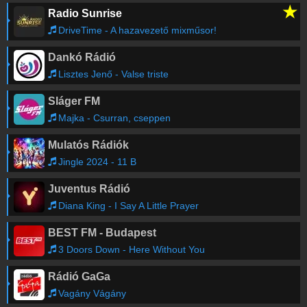
★
Radio Sunrise
DriveTime - A hazavezető mixműsor!
Dankó Rádió
Lisztes Jenő - Valse triste
Sláger FM
Majka - Csurran, cseppen
Mulatós Rádiók
Jingle 2024 - 11 B
Juventus Rádió
Diana King - I Say A Little Prayer
BEST FM - Budapest
3 Doors Down - Here Without You
Rádió GaGa
Vagány Vágány