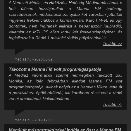
A Nemzeti Média- és Hírközlési Hatóság Médiatanácsának e
heti ülésén hozzájárultak a Manna FM hatósági
szerződésének módosításához, újabb két városban juttatták
ingyenes frekvenciákhoz a kormánypárti Karc FM-et, és úgy
döntöttek, nem indítanak eljárást a bepanaszolt Klubrádió,
valamint az MTI OS ellen Indul két frekvenciapályázat, és
foglalkoztak a Rádió 1 miskolci rádiós pályázatával is.
Tovább >>
media1.hu - 2020.05.09.
Távozott a Manna FM volt programigazgatója
A Media1 információi szerint nemrégiben távozott Bali
Mónika, az idén februárban elindult Manna FM volt
programigazgatója, akinek helyét az a Hamvas Viktor vette át
a pozitivitásra épülő rádiónál, aki korábban részt vett a rádió
zenei arculatának kialakításában.
Tovább >>
media1.hu - 2019.12.05.
Megújult műsorstruktúrával indítja az őszt a Manna FM