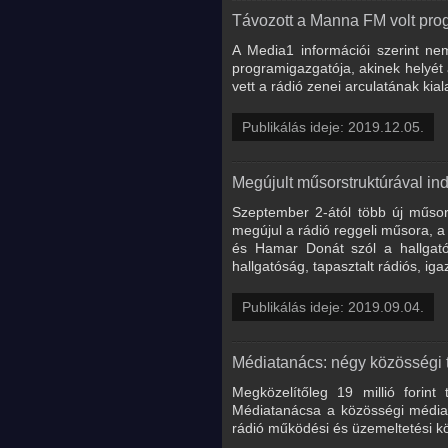
Távozott a Manna FM volt pro
A Media1 információi szerint ne
programigazgatója, akinek helyét a
vett a rádió zenei arculatának kia
Publikálás ideje: 2019.12.05.
Megújult műsorstruktúrával in
Szeptember 2-ától több új műsor
megújul a rádió reggeli műsora, a
és Hamar Donát szól a hallgató
hallgatóság, tapasztalt rádiós, ig
Publikálás ideje: 2019.09.04.
Médiatanács: négy közösségi té
Megközelítőleg 19 millió forin
Médiatanácsa a közösségi médiasz
rádió működési és üzemeltetési kö