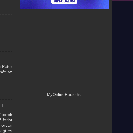
i Péter
ását az
MyOnlineRadio.hu
ül
műsorok
 forint
hérvári
zegi és