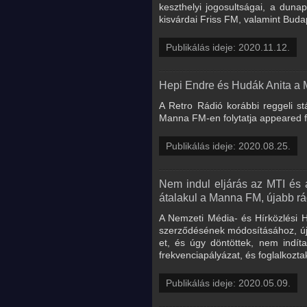
keszthelyi jogosultságai, a du
kisvárdai Friss FM, valamint Bud
Publikálás ideje: 2020.11.12.
Hepi Endre és Hudák Anita a 
A Retro Rádió korábbi reggeli s
Manna FM-en folytatja appeared 
Publikálás ideje: 2020.08.25.
Nem indul eljárás az MTI és a
átalakul a Manna FM, újabb rá
A Nemzeti Média- és Hírközlési 
szerződésének módosításához, úja
et, és úgy döntöttek, nem indít
frekvenciapályázat, és foglalkozta
Publikálás ideje: 2020.05.09.