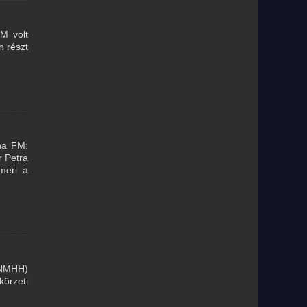
M volt
n részt
nna FM:
r Petra
meri a
(NMHH)
körzeti