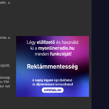
dió, a
nita a
apott,
tósági
arc FM-
dul két