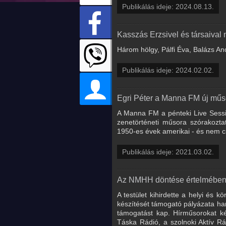
Publikálás ideje: 2024.08.13.
Kasszás Erzsivel és társaival
Három hölgy, Pálfi Éva, Balázs An
Publikálás ideje: 2024.02.02.
Egri Péter a Manna FM új műs
A Manna FM a pénteki Live Sessio
zenetörténeti műsora szórakozta
1950-es évek amerikai - és nem cs
Publikálás ideje: 2021.03.02.
Az NMHH döntése értelmében 31
A testület kihirdette a helyi és 
készítését támogató pályázata har
támogatást kap. Hírműsorokat ké
Táska Rádió, a szolnoki Aktív Rá