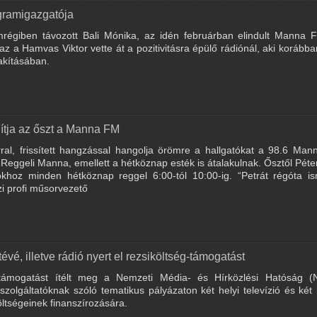
gramigazgatója
mrégiben távozott Bali Mónika, az idén februárban elindult Manna F
z a Hamvas Viktor vette át a pozitivitásra épülő rádiónál, aki korábba
lakításában.
dítja az őszt a Manna FM
ral, frissített hangzással hangolja örömre a hallgatókat a 98.6 Ma
 Reggeli Manna, emellett a hétköznap esték is átalakulnak. Ősztől Péte
khoz minden hétköznap reggel 6:00-tól 10:00-ig. “Petrát régóta is
azi profi műsorvezető
vé, illetve rádió nyert el rezsiköltség-támogatást
t támogatást ítélt meg a Nemzeti Média- és Hírközlési Hatóság 
olgáltatóknak szóló tematikus pályázaton két helyi televízió és két 
ltségeinek finanszírozására.