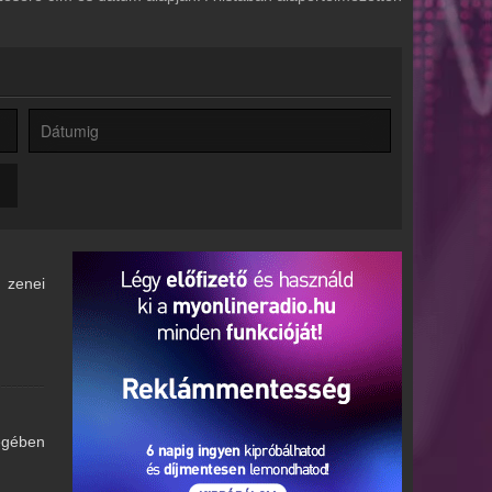
, zenei
égében