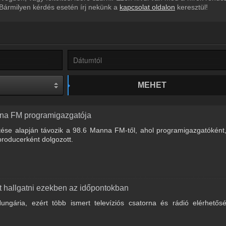
 Bármilyen kérdés esetén írj nekünk a
kapcsolat oldalon
keresztül!
MEHET
nna FM programigazgatója
tése alapján távozik a 98.6 Manna FM-től, ahol programigazgatóként
producerként dolgozott.
ót hallgatni ezekben az időpontokban
ungária, ezért több ismert televíziós csatorna és rádió elérhetős