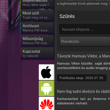
Bejelentkezés
a legfrissebb hírek jelennek meg.
Hozz létre saját fiókot!
Most szól
Szűrés
Tudd meg mi szólt eddig
Archívum
Manna FM korábbi adásai
Műsorújság
Manna FM műsorai
Kapcsolat
Írj nekünk!
Távozik Hamvas Viktor, a Ma
Hamvas Viktor közölte: saját dön
szerkesztőként és audio imaging 
Publikálás ideje: 2026.07.30.
Nem fog tudni tévézni és rádi
Karbantartást tart az Antenna H
adáskiesés várható.