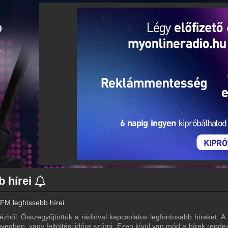
b hírei
M legfrissebb hírei
zből. Összegyűjtöttük a rádióval kapcsolatos legfontosabb híreket. A h
vegben, vagy feltöltési időre szűrni. Ezen kívül van mód a hírek rende