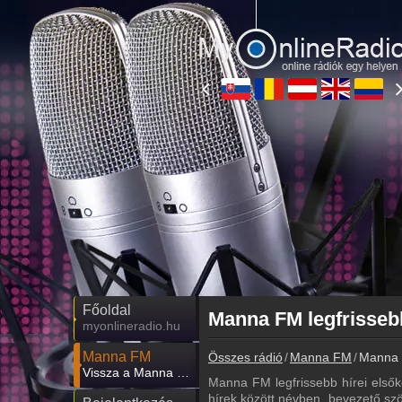
Főoldal
Manna FM legfrisseb
myonlineradio.hu
Manna FM
Összes rádió
Manna FM
Manna F
Vissza a Manna FM oldalára
Manna FM legfrissebb hírei elsőké
hírek között névben, bevezető szö