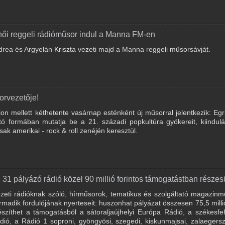
 női reggeli rádióműsor indul a Manna FM-en
drea és Argyelán Kriszta vezeti majd a Manna reggeli műsorsávját.
orvezetője!
n mellett kéthetente vasárnap esténként új műsorral jelentkezik: Egr
tó formában mutatja be a 21. századi popkultúra gyökereit, kiindul
ak amerikai - rock & roll zenéjén keresztül.
 pályázó rádió közel 90 millió forintos támogatástban részes
körzeti rádióknak szóló, hírműsorok, tematikus és szolgáltató magazin
madik fordulójának nyerteseit: huszonhat pályázat összesen 75,5 millió
szíthet a támogatásból a sátoraljaújhelyi Európa Rádió, a székesfe
dió, a Rádió 1 soproni, gyöngyösi, szegedi, kiskunmajsai, zalaegers