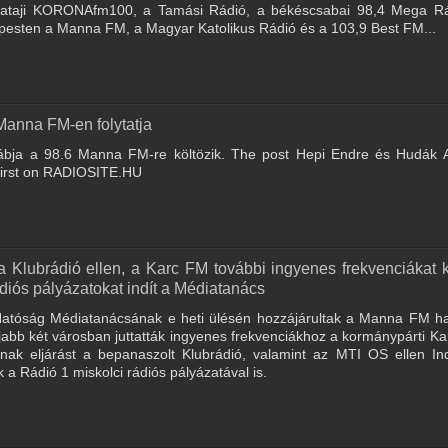
napataji KORONAfm100, a Tamási Rádió, a békéscsabai 98,4 Mega Rá
apesten a Manna FM, a Magyar Katolikus Rádió és a 103,9 Best FM...
Manna FM-en folytatja
tábja a 98.6 Manna FM-re költözik. The post Hepi Endre és Hudák A
first on RADIOSITE.HU
 Klubrádió ellen, a Karc FM további ingyenes frekvenciákat k
diós pályázatokat indít a Médiatanács
Hatóság Médiatanácsának e heti ülésén hozzájárultak a Manna FM ha
bb két városban juttatták ingyenes frekvenciákhoz a kormánypárti K
anak eljárást a bepanaszolt Klubrádió, valamint az MTI OS ellen In
k a Rádió 1 miskolci rádiós pályázatával is.