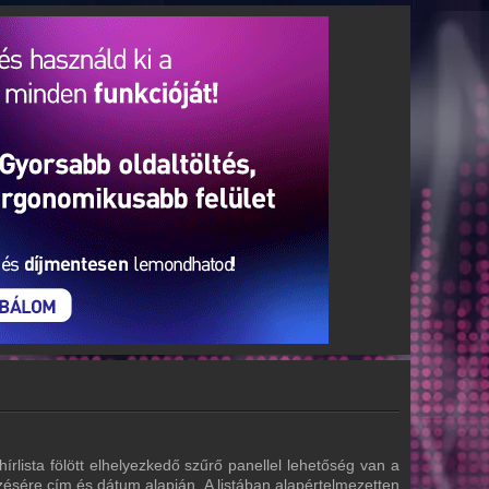
írlista fölött elhelyezkedő szűrő panellel lehetőség van a
zésére cím és dátum alapján. A listában alapértelmezetten