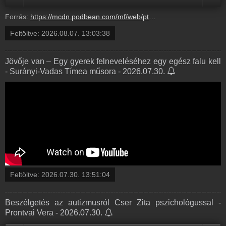
Forrás:
https://mcdn.podbean.com/mf/web/pty75i8h67u5a27x/Csehi_Istv_n-N_hori_Zsanett_T_th_Enik_er_s_n_k_p_rter_pia_46_p9mp21.mp3
Feltöltve:
2026.08.07. 13:03:38
Jövője van – Egy gyerek felneveléséhez egy egész falu kell
- Surányi-Vadas Tímea műsora - 2026.07.30.
Feltöltve:
2026.07.30. 13:51:04
Beszélgetés az autizmusról Cser Zita pszichológussal -
Prontvai Vera - 2026.07.30.