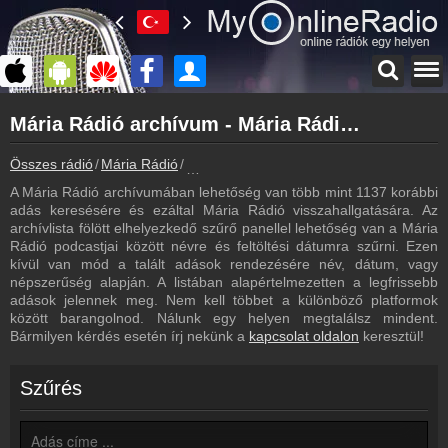
Főoldal
Mária Rádió archívum - Mária Rádió podcasts - Mária Rádió visszahallgatás
myonlineradio.hu
Mária Rádió
Összes rádió
Mária Rádió
Mária Rádió archívum - Podcasts - Vissz
Vissza a Mária Rádió oldalára
A Mária Rádió archívumában lehetőség van több mint 1137 korábbi
Bejelentkezés
adás keresésére és ezáltal Mária Rádió visszahallgatására. Az
Hozz létre saját fiókot!
archívlista fölött elhelyezkedő szűrő panellel lehetőség van a Mária
Rádió podcastjai között névre és feltöltési dátumra szűrni. Ezen
Most szól
kívül van mód a talált adások rendezésére név, dátum, vagy
Tudd meg mi szólt eddig
népszerűség alapján. A listában alapértelmezetten a legfrissebb
adások jelennek meg. Nem kell többet a különböző platformok
Frekvenciák
között barangolnod. Nálunk egy helyen megtalálsz mindent.
Mária Rádió frekvencia
Bármilyen kérdés esetén írj nekünk a
kapcsolat oldalon
keresztül!
Műsorújság
Mária Rádió műsorai
Szűrés
Hírek
Mária Rádió kapcsolatos hírek