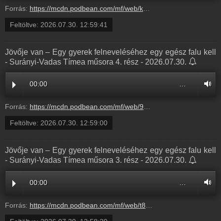
Forrás:
https://mcdn.podbean.com/mf/web/khgg8yby4ykss9zh/20260709_18-00-jovoje_van6gnks.mp3
Feltöltve:
2026.07.30. 12:59:41
Jövője van – Egy gyerek felneveléséhez egy egész falu kell
- Surányi-Vadas Tímea műsora 4. rész - 2026.07.30.
00:00
…
Forrás:
https://mcdn.podbean.com/mf/web/9s2sjjzzembey5df/20260611_18-00-jovoje_van64drf.mp3
Feltöltve:
2026.07.30. 12:59:00
Jövője van – Egy gyerek felneveléséhez egy egész falu kell
- Surányi-Vadas Tímea műsora 3. rész - 2026.07.30.
00:00
…
Forrás:
https://mcdn.podbean.com/mf/web/t8zxta56b7zew5s7/20260507_18-01-jovoje_van81mx6.mp3