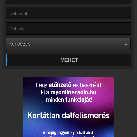
Kapcsolat
Írj nekünk!
Partnerek
Rádiós partnerek
Rádió beágyazás
Ágyazd be weboldaladba
Online rádió készítés
Készítés lépésről lépésre
MEHET