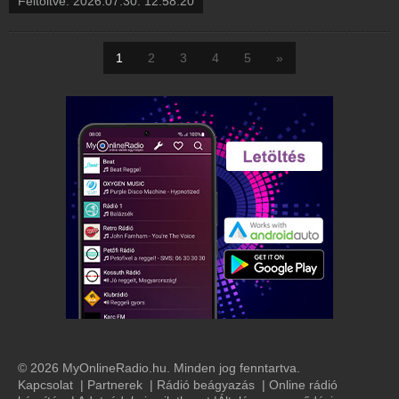
Feltöltve:
2026.07.30. 12:58:20
1
2
3
4
5
»
© 2026 MyOnlineRadio.hu. Minden jog fenntartva.
Kapcsolat
|
Partnerek
|
Rádió beágyazás
|
Online rádió