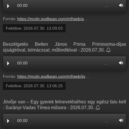
00:00
…
Forrás:
https://mcdn.podbean.com/mf/web/a2pqrd3w58989v7x/cser_zita_autizmus.mp3
Feltöltve:
2026.07.30. 13:09:03
Beszélgetés Betlen János Prima Primissima-díjas
újságíróval, tolmácssal, műfordítóval - 2026.07.30.
00:00
…
Forrás:
https://mcdn.podbean.com/mf/web/ijxhifyytjdxjq7q/Betlen.mp3
Feltöltve:
2026.07.30. 13:06:25
Jövője van – Egy gyerek felneveléséhez egy egész falu kell
- Surányi-Vadas Tímea műsora - 2026.07.30.
00:00
…