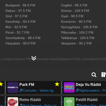
Budapest
-
88.8
FM
Cegléd
-
88.3
FM
Dabas
-
97.5
FM
Dömös
-
104.9
FM
Göd
-
97.3
FM
Gyál
-
98.9
FM
Keszthely
-
93.4
FM
Komárom
-
88.3
FM
Mór
-
92.9
FM
Nyíregyháza
-
106.8
FM
Pécel
-
91.7
FM
Piliscsaba
-
104.2
FM
Szombathely
-
88.4
FM
Telkibánya
-
100.6
FM
Várpalota
-
90.0
FM
Veszprém
-
95.1
FM
s a hagyományos FM frekvenciás lehetőségeken kívül a következő mód
iban.
2 műhold Radio Maria HU csatornáján.
ssel.
★
★
Park FM
Deja Vu Rádió
Csinszka - Velem ég
Nightcrawlers - Push The Feel
Retro Rádió
Petőfi Rádió
or
Rod Stewart - Baby Jane
Radics Gigi - Káv