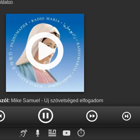
oldalon
.
szól:
Mike Samuel - Új szövetséged elfogadom
⏱️
HIBA
Ajka - 64 Kbps
HIBA