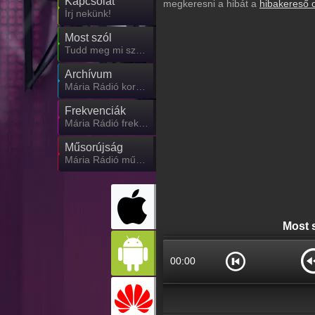
Kapcsolat
megkeresni a hibát a
hibakereső 
Írj nekünk!
Most szól
Tudd meg mi szólt eddig
Archívum
Mária Rádió korábbi adásai
Frekvenciák
Mária Rádió frekvencia
Műsorújság
Mária Rádió műsorai
Most 
00:00
Budapest - 96 Kbps