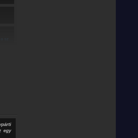
jtja fel
párti
z egy