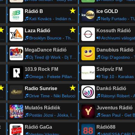
★
Rádió B
ice GOLD
Kati Kovács - Indián nyár
Nelly Furtado - TURN OF THE LIGHT(SUNSHI
★
★
Laza Rádió
Kossuth Rádió
r
Brooklyn Bounce - The Theme (Of Progressive Attack) [Trip Mix (Radio Edit)]
Archívumi váloga
MegaDance Rádió
Danubius Rádió
Dj Tired @ Work - Dj Tired
Gigi D'agostino - The 
103.9 Rock FM
Szépvíz FM
Omega - Fekete Pillangó
Top 10 - Karakas
★
★
Radio Sunrise
Dankó Rádió
Drive Time - Niki Belucci
Rátonyi Róbert - A lányok, a lányok, a lányok angyalok (Bóni és Feri dala) (
Mulatós Rádiók
Juventus Rádió
Postás Józsi - Jóska, levelet hozott a posta
Sean Paul - Get 
t
Rádió GaGa
Rádió88
Vagány Vágány
VANESSA CARLTON - A Thousan