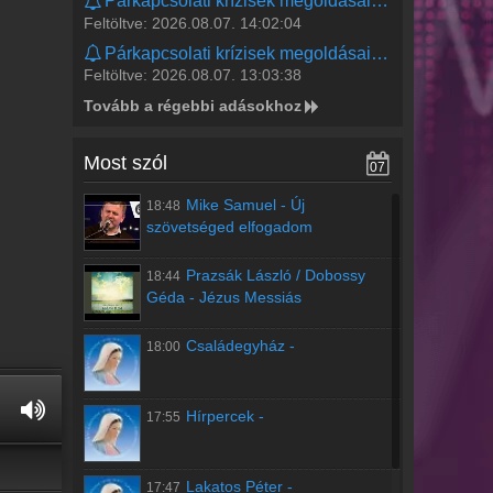
Párkapcsolati krízisek megoldásai és erős női karakterek a XXI. században
Erőforrás mindenkinek
Feltöltve: 2026.08.07. 14:02:04
15:15 -
Rózsafüzér
Párkapcsolati krízisek megoldásai és erős női karakterek a XXI. században
A Dicsőséges Szentolvasó imádkozása
Feltöltve: 2026.08.07. 13:03:38
Tovább a régebbi adásokhoz
15:55 -
Hírpercek
A Mária Rádió rövid hírei
Most szól
07
16:00 -
Hitvalló
Beszélgetés életről és a Szentírásról
Mike Samuel
-
Új
18:48
szövetséged elfogadom
16:25 -
Hírpercek
A Mária Rádió rövid hírei
Prazsák László / Dobossy
18:44
Géda
-
Jézus Messiás
16:30 -
Átmozgató
Heim Kriszti pilatesoktató műsora
Családegyház
-
18:00
16:35 -
Lélekjelenlét
A Váci Egyházmegye podcast műsora
Hírpercek
-
17:55
17:15 -
Barátnővér
Csaba Veronika nővér műsora
Lakatos Péter
-
17:47