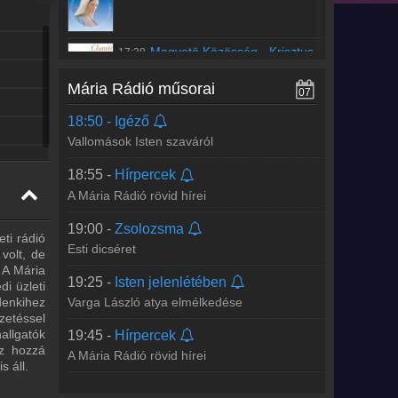
17:55 -
Hírpercek
lódás
A Mária Rádió rövid hírei
Magvetö Közösség
-
Krisztus
17:38
18:00 -
Családegyház
az Úr úgy szeret
Mária Rádió műsorai
Beran Ferenc atya műsora
07
Régebbi számok lekérése
18:50 -
Igéző
Vallomások Isten szaváról
18:55 -
Hírpercek
A Mária Rádió rövid hírei
19:00 -
Zsolozsma
ti rádió
Esti dicséret
volt, de
 A Mária
19:25 -
Isten jelenlétében
i üzleti
Varga László atya elmélkedése
denkihez
zetéssel
allgatók
19:45 -
Hírpercek
ez hozzá
A Mária Rádió rövid hírei
 áll.
19:55 -
Ráhangoló