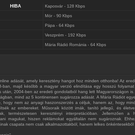
Kaposvár - 128 Kbps
Kapcso
HIBA
Mór - 90 Kbps
Pápa - 64 Kbps
Veszprém - 192 Kbps
Mária Rádió Románia - 64 Kbps
nline adását, amely keresztény hangot hoz minden otthonba! Az erede
-ban, majd később a magyar verzió elindítása egy hosszú folyamat 
után, 2004-ben az eredeti gondolatból hang lett Magyarországon is.
zágban, mind az 5 kontinensen sugározza adását. A Mária Rádiót egyed
ge, hogy nem az anyagi haszonszerzés a céljuk, hanem az, hogy min
gítsék az embereket. Műsoraik között imák, tanító jellegű, és életve
ak, természetesen keresztényi interpretációban. Jellemzően a h
rtani magukat, hiszen reklámokat egyáltalán nem sugároznak. Ehh
ainak csapata nem csak alkalmazottakból, hanem lelkes önkéntesekből is