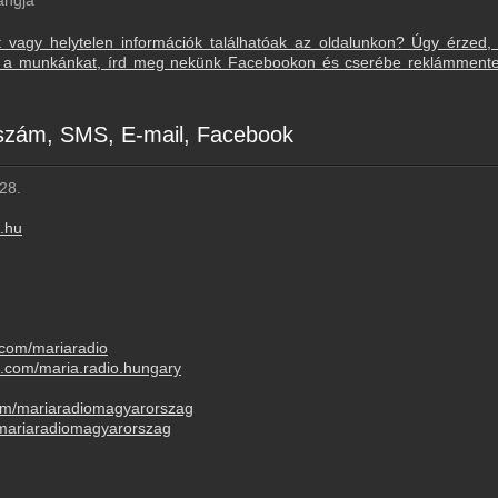
angja"
t vagy helytelen információk találhatóak az oldalunkon? Úgy érzed,
sd a munkánkat, írd meg nekünk Facebookon és cserébe reklámment
nszám, SMS, E-mail, Facebook
28.
o.hu
.com/mariaradio
m.com/maria.radio.hungary
om/mariaradiomagyarorszag
@mariaradiomagyarorszag