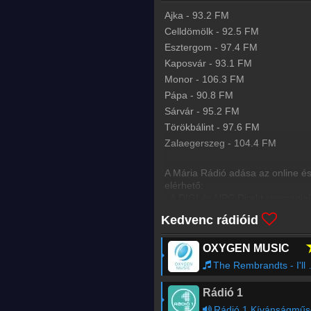
Ajka
-
93.2
FM
Celldömölk
-
92.5
FM
Esztergom
-
97.4
FM
Kaposvár
-
93.1
FM
Monor
-
106.3
FM
Pápa
-
90.8
FM
Sárvár
-
95.2
FM
Törökbálint
-
97.6
FM
Zalaegerszeg
-
104.4
FM
A Mária Rádió adása az online é
elérhető:
- A DIGI és UPC Direkt csomagja
- Kódolatlanul az INTELSAT 10-0
Kedvenc rádióid
- T-Home és Invitel IPTV előfizeté
Mária Rádió Frekvenciatérkép
OXYGEN MUSIC
The Rembrandts - I'll Be There for You
Rádió 1
Rádió 1 Kívánságműs