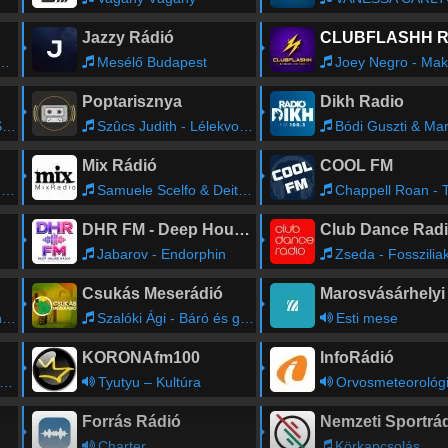
Jazzy Rádió
Mesélő Budapest
Joey Negro - Make A Move On Me (Rad
Poptarisznya
Dikh Radio
f
Szûcs Judith - Lélekvonat
Bódi Guszti & Margó - Máni
Mix Rádió
COOL FM
s
Samuele Scelfo & Deitz - Want You
Chappell Roan - The 
DHR FM - Deep House Radio
Club Dance Rad
Jabarov - Endorphin
Zseda - Fossziliak (Shane54&Mark
Csukás Meserádió
e
Szalóki Ági - Báró és gróf
Esti mese
KORONAfm100
InfoRádió
Tyutyu – Kultúra
Orvosmeteorológiai percek m
Forrás Rádió
Nemzeti Sportrá
Charter
Körkapcsolás