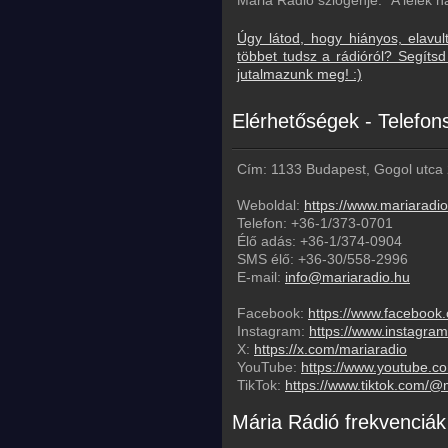
Mária Rádió szlogenje: "A lélek h
Úgy látod, hogy hiányos, elavul
többet tudsz a rádióról? Segít
jutalmazunk meg! :)
Elérhetőségek - Telefo
Cím: 1133 Budapest, Gogol utca 
Weboldal:
https://www.mariaradi
Telefon:
+36-1/373-0701
Élő adás:
+36-1/374-0904
SMS élő:
+36-30/558-2996
E-mail:
info@mariaradio.hu
Facebook:
https://www.facebook
Instagram:
https://www.instagra
X:
https://x.com/mariaradio
YouTube:
https://www.youtube.c
TikTok:
https://www.tiktok.com/
Mária Rádió frekvenciák