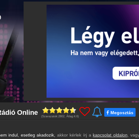
Rádió Online
Megosztás
(Szavazatok:
2802
, Átlag:
4.6
)
em indul, esetleg akadozik,
akkor kérlek írj a
kapcsolat oldalon
, vag