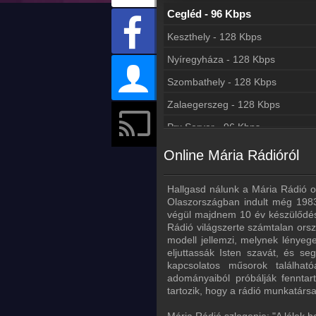
Cegléd - 96 Kbps
Keszthely - 128 Kbps
Nyíregyháza - 128 Kbps
Szombathely - 128 Kbps
Zalaegerszeg - 128 Kbps
Prx Server - 96 Kbps
Online Mária Rádióról
Hallgasd nálunk a Mária Rádió o
Olaszországban indult még 1983
végül majdnem 10 év készülődés 
Rádió világszerte számtalan ors
modell jellemzi, melynek lénye
eljuttassák Isten szavát, és se
kapcsolatos műsorok található
adományaiból próbálják fennta
tartozik, hogy a rádió munkatárs