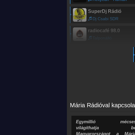
SuperDj Rádió
Dj Csabi SDR
radiocafé 98.0
Talponálló
Mária Rádióval kapcsola
Egymillió mécse
világíthatja b
Magyarországot a Mári