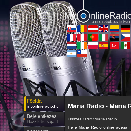
Főoldal
Mária Rádió - Mária 
myonlineradio.hu
Bejelentkezés
Összes rádió
Mária Rádió
Hozz létre saját fiókot!
Ha a Mária Rádió online adása n