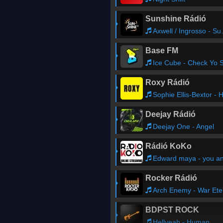
Sunshine Rádió
Axwell / Ingrosso - Sun Is Shining
Base FM
Ice Cube - Check Yo Sel
Roxy Rádió
Sophie Ellis-Bextor - Heartbreak (Make Me A Dancer) feat. Freemason
Deejay Rádió
Deejay One - Angel
Rádió KoKo
Edward maya - you and m
Rocker Rádió
Arch Enemy - War Eternal
BDPST ROCK
Hellyeah - Human