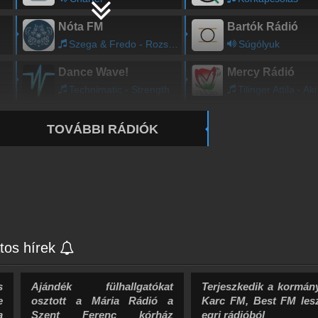
Nóta FM
Bartók Rádió
Szega & Fredo - Rozsa - rozsa, de szep rozsa
Súgólyuk
Dance Wave!
Mercy Rádió
Technimatic - Strength
Tilinger Attila - Aki a szvem gy
TOVÁBBI RÁDIÓK
tos hírek
s
Ajándék fülhallgatókat
Terjeszkedik a kormány
e
osztott a Mária Rádió a
Karc FM, Best FM les
a
Szent Ferenc kórház
egri rádióból