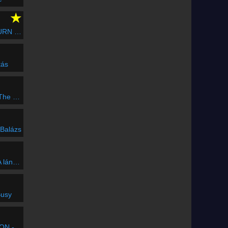
★
NE RAGGAE)
tás
Riddle
 Balázs
A csárdáskirálynő)
Busy
d Miles