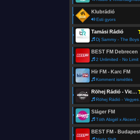
Klubrádió
Esti gyors
Tamási Rádió
Dj Sammy - The Boys of Summe
BEST FM Debrecen
2 Unlimited - No Limit
Hír FM - Karc FM
Komment ismétlés
Röhej Rádió - Vicc az egész
Röhej Rádió - Vegyes759
Sláger FM
Tóth Abigél x Akcent - Sugar Daddy
BEST FM - Budapes
Night Shift