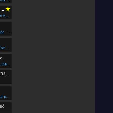
★
CLUBFLASHH Radio
io Edit)
-Máni Lé
Giver
io
linRemix)
Marosvásárhelyi Rádió
agazin
dió