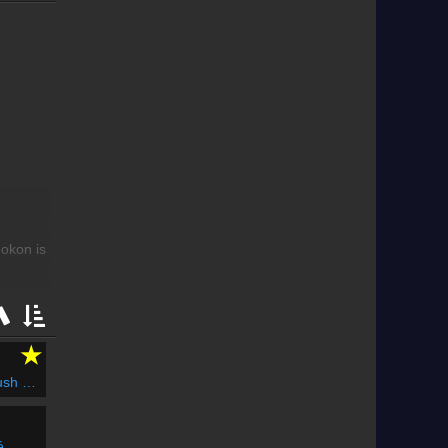
22:50 -
Nézőpont
Gondolatok a családról - Beran Ferenc atya
műsora
22:55 -
Hírpercek
A Mária Rádió rövid hírei
23:00 -
Hírek a Vatikánból
A Vatikáni Rádió magyar nyelvű adása
23:20 -
Lélekcseppek
Schindler Mátyás atya homíliái
okon is
23:40 -
Zsolozsma
Befejező imaóra
23:55 -
Hírpercek
A Mária Rádió rövid hírei
★
ing On
é