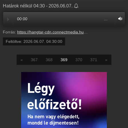
Határok nélkül 04:30 - 2026.06.07.
00:00
…
Forrás:
https://hangtar-cdn.connectmedia.hu/20260607043000/20260607050000/mr1.mp3
Feltöltve:
2026.06.07. 04:30:00
«
367
368
369
370
371
»