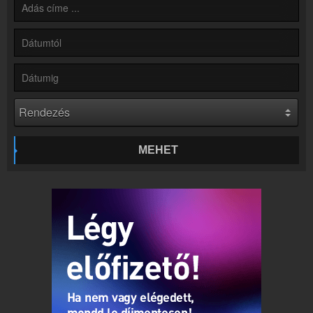
Partnerek
Rádiós partnerek
Rádió beágyazás
Ágyazd be weboldaladba
Online rádió készítés
Készítés lépésről lépésre
MEHET