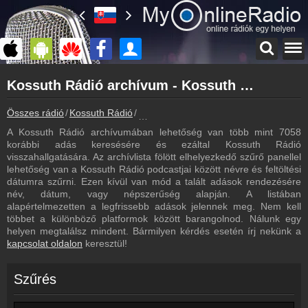
Főoldal
Kossuth Rádió archívum - Kossuth Rádió podcasts - Kossuth Rádió visszahallgatás
myonlineradio.hu
Kossuth Rádió
Összes rádió
Kossuth Rádió
Kossuth Rádió archívum - Podcasts - V
Vissza a Kossuth Rádió oldalára
A Kossuth Rádió archívumában lehetőség van több mint 7058
Bejelentkezés
korábbi adás keresésére és ezáltal Kossuth Rádió
Hozz létre saját fiókot!
visszahallgatására. Az archívlista fölött elhelyezkedő szűrő panellel
lehetőség van a Kossuth Rádió podcastjai között névre és feltöltési
Frekvenciák
dátumra szűrni. Ezen kívül van mód a talált adások rendezésére
Kossuth Rádió frekvencia
név, dátum, vagy népszerűség alapján. A listában
alapértelmezetten a legfrissebb adások jelennek meg. Nem kell
Műsorújság
többet a különböző platformok között barangolnod. Nálunk egy
Kossuth Rádió műsorai
helyen megtalálsz mindent. Bármilyen kérdés esetén írj nekünk a
kapcsolat oldalon
keresztül!
Hírek
Kossuth Rádió kapcsolatos hírek
Szűrés
Kapcsolat
Írj nekünk!