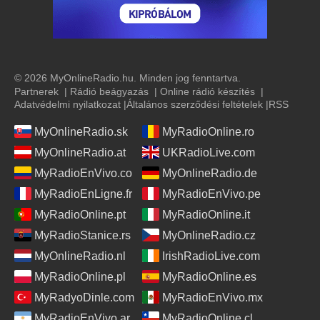
© 2026 MyOnlineRadio.hu. Minden jog fenntartva.
Partnerek
|
Rádió beágyazás
|
Online rádió készítés
|
Adatvédelmi nyilatkozat
|
Általános szerződési feltételek
|
RSS
MyOnlineRadio.sk
MyRadioOnline.ro
MyOnlineRadio.at
UKRadioLive.com
MyRadioEnVivo.co
MyOnlineRadio.de
MyRadioEnLigne.fr
MyRadioEnVivo.pe
MyRadioOnline.pt
MyRadioOnline.it
MyRadioStanice.rs
MyOnlineRadio.cz
MyOnlineRadio.nl
IrishRadioLive.com
MyRadioOnline.pl
MyRadioOnline.es
MyRadyoDinle.com
MyRadioEnVivo.mx
MyRadioEnVivo.ar
MyRadioOnline.cl