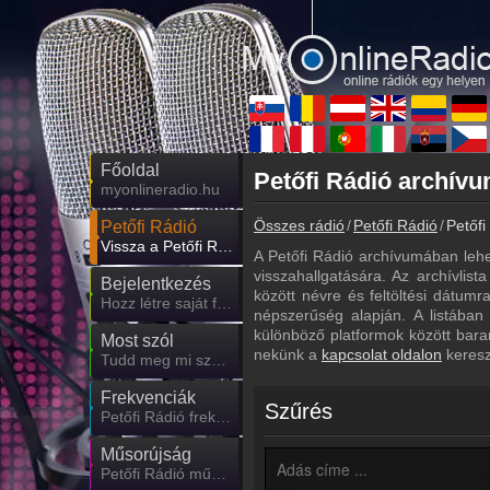
Főoldal
myonlineradio.hu
Összes rádió
Petőfi Rádió
Petőfi
Petőfi Rádió
Vissza a Petőfi Rádió oldalára
A Petőfi Rádió archívumában lehe
visszahallgatására. Az archívlist
Bejelentkezés
között névre és feltöltési dátum
Hozz létre saját fiókot!
népszerűség alapján. A listában
különböző platformok között bara
Most szól
nekünk a
kapcsolat oldalon
keresz
Tudd meg mi szólt eddig
Frekvenciák
Szűrés
Petőfi Rádió frekvencia
Műsorújság
Petőfi Rádió műsorai