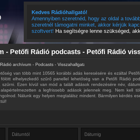
Kedves Rádióhallgató!
Amennyiben szeretnéd, hogy az oldal a tovább
szeretnél támogatni minket, akkor kérjük kapc
szoftvert!
Ha segítségre lenne szükséged, akko
 Rádió archívum - Podcasts - Visszahallgatás
tőség van több mint 10565 korábbi adás keresésére és ezáltal Petőf
a fölött elhelyezkedő szűrő panellel lehetőség van a Petőfi Rádió pod
ra szűrni. Ezen kívül van mód a talált adások rendezésére név, dátu
 alapértelmezetten a legfrissebb adások jelennek meg. Nem kell tö
ngolnod. Nálunk egy helyen megtalálsz mindent. Bármilyen kérdés ese
tül!