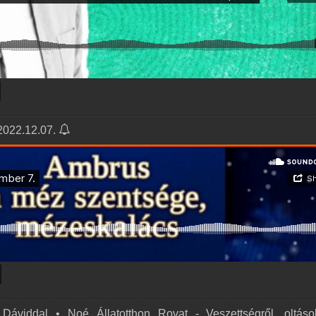
 2022.12.07.
Dáviddal • Noé Állatotthon Rovat - Veszettségről, oltáso