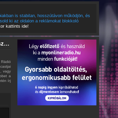
iakban is stabilan, hosszútávon működjön, és
sold ki az oldalon a reklámokat blokkoló
r kattints ide!
Petőfi Rádió archívum - Petőfi Rádió podcasts - Petőfi Rádió visszahallgatás
i Rádió
castjai
m, vagy
bbet a
tén írj