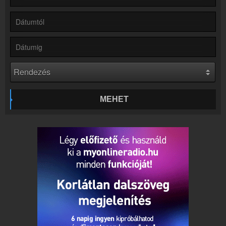
Hírek
Petőfi Rádió kapcsolatos hírek
Kapcsolat
Írj nekünk!
Partnerek
Rádiós partnerek
Rádió beágyazás
Ágyazd be weboldaladba
MEHET
Online rádió készítés
Készítés lépésről lépésre