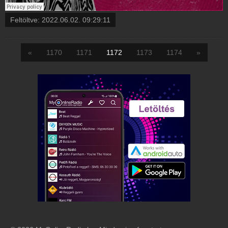
Feltöltve:
2022.06.02. 09:29:11
«
1170
1171
1172
1173
1174
»