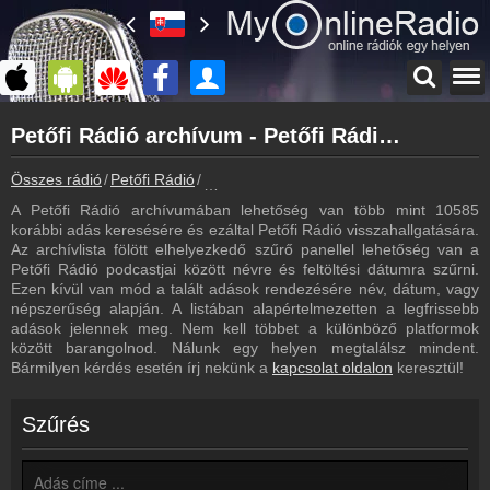
Főoldal
Petőfi Rádió archívum - Petőfi Rádió podcasts - Petőfi Rádió visszahallgatás
myonlineradio.hu
Petőfi Rádió
Összes rádió
Petőfi Rádió
Petőfi Rádió archívum - Podcasts - Vissz
Vissza a Petőfi Rádió oldalára
A Petőfi Rádió archívumában lehetőség van több mint 10585
Bejelentkezés
korábbi adás keresésére és ezáltal Petőfi Rádió visszahallgatására.
Hozz létre saját fiókot!
Az archívlista fölött elhelyezkedő szűrő panellel lehetőség van a
Petőfi Rádió podcastjai között névre és feltöltési dátumra szűrni.
Most szól
Ezen kívül van mód a talált adások rendezésére név, dátum, vagy
Tudd meg mi szólt eddig
népszerűség alapján. A listában alapértelmezetten a legfrissebb
adások jelennek meg. Nem kell többet a különböző platformok
Frekvenciák
között barangolnod. Nálunk egy helyen megtalálsz mindent.
Petőfi Rádió frekvencia
Bármilyen kérdés esetén írj nekünk a
kapcsolat oldalon
keresztül!
Műsorújság
Petőfi Rádió műsorai
Szűrés
Webkamera
Petőfi Rádió webkamera, élőkép