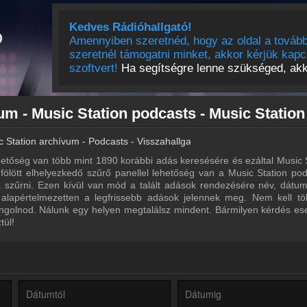
Kedves Rádióhallgató!
Amennyiben szeretnéd, hogy az oldal a tovább
szeretnél támogatni minket, akkor kérjük kapc
szoftvert!
Ha segítségre lenne szükséged, akko
c Station archívum - Podcasts - Visszahallgatás
etőség van több mint 1890 korábbi adás keresésére és ezáltal Music 
a fölött elhelyezkedő szűrő panellel lehetőség van a Music Station pod
ra szűrni. Ezen kívül van mód a talált adások rendezésére név, dátu
 alapértelmezetten a legfrissebb adások jelennek meg. Nem kell tö
ngolnod. Nálunk egy helyen megtalálsz mindent. Bármilyen kérdés ese
tül!