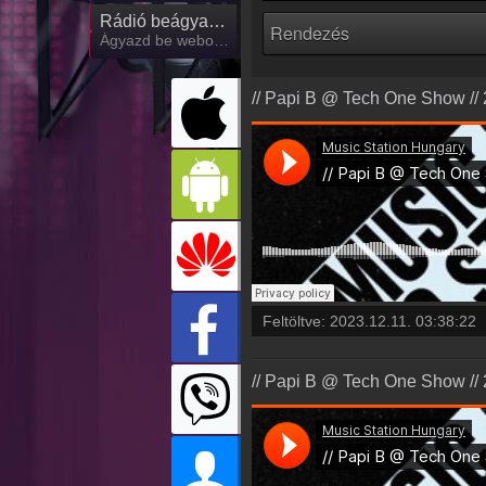
Rádió beágyazás
Ágyazd be weboldaladba
// Papi B @ Tech One Show // 
Feltöltve:
2023.12.11. 03:38:22
// Papi B @ Tech One Show // 