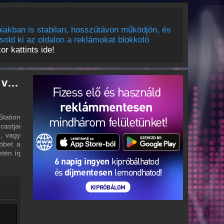
iakban is stabilan, hosszútávon működjön, és
sold ki az oldalon a reklámokat blokkoló
r kattints ide!
Music Station archívum - Music Station podcasts - Music Station visszahallgatás
Station
castjai
m, vagy
bbet a
tén írj