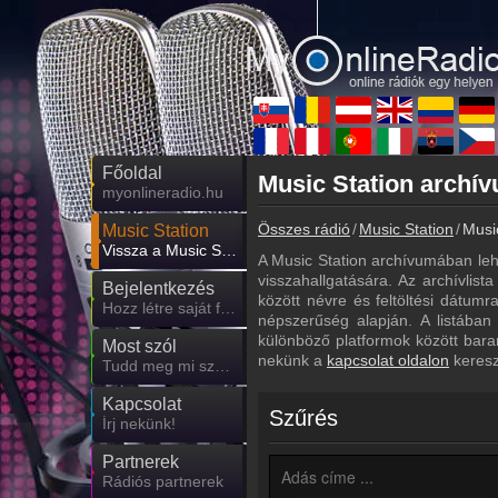
Főoldal
myonlineradio.hu
Összes rádió
Music Station
Musi
Music Station
Vissza a Music Station oldalára
A Music Station archívumában leh
visszahallgatására. Az archívlist
Bejelentkezés
között névre és feltöltési dátum
Hozz létre saját fiókot!
népszerűség alapján. A listában
különböző platformok között bara
Most szól
nekünk a
kapcsolat oldalon
keresz
Tudd meg mi szólt eddig
Kapcsolat
Szűrés
Írj nekünk!
Partnerek
Rádiós partnerek