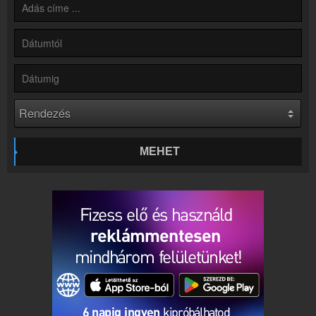
Online rádió készítés
Készítés lépésről lépésre
MEHET