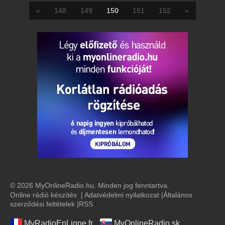
«
148
149
150
151
152
»
© 2026 MyOnlineRadio.hu. Minden jog fenntartva.
Online rádió készítés
|
Adatvédelmi nyilatkozat
|
Általános
szerződési feltételek
|
RSS
MyRadioEnLigne.fr
MyOnlineRadio.sk