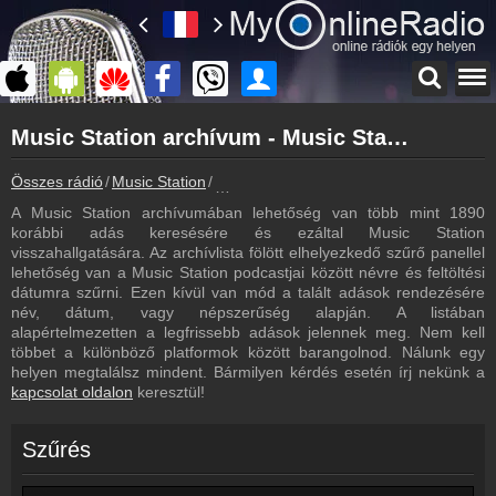
Főoldal
Music Station archívum - Music Station podcasts - Music Station visszahallgatás
myonlineradio.hu
Music Station
Összes rádió
Music Station
Music Station archívum - Podcasts - Vis
Vissza a Music Station oldalára
A Music Station archívumában lehetőség van több mint 1890
Bejelentkezés
korábbi adás keresésére és ezáltal Music Station
Hozz létre saját fiókot!
visszahallgatására. Az archívlista fölött elhelyezkedő szűrő panellel
lehetőség van a Music Station podcastjai között névre és feltöltési
Most szól
dátumra szűrni. Ezen kívül van mód a talált adások rendezésére
Tudd meg mi szólt eddig
név, dátum, vagy népszerűség alapján. A listában
alapértelmezetten a legfrissebb adások jelennek meg. Nem kell
Kapcsolat
többet a különböző platformok között barangolnod. Nálunk egy
Írj nekünk!
helyen megtalálsz mindent. Bármilyen kérdés esetén írj nekünk a
kapcsolat oldalon
keresztül!
Partnerek
Rádiós partnerek
Szűrés
Rádió beágyazás
Ágyazd be weboldaladba