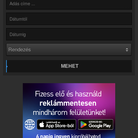
Hírek
Rádió 1 Győr kapcsolatos hírek
Kapcsolat
Írj nekünk!
Partnerek
Rádiós partnerek
Rádió beágyazás
Ágyazd be weboldaladba
MEHET
Online rádió készítés
Készítés lépésről lépésre