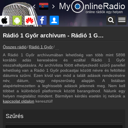
Főoldal
Rádió 1 Győr archívum - Rádió 1 Győr podcasts - Rádió 1 Győr visszahallgatás
myonlineradio.hu
Rádió 1 Győr
Összes rádió
Rádió 1 Győr
Rádió 1 Győr archívum - Podcasts - Vis
Vissza a Rádió 1 Győr oldalára
A Rádió 1 Győr archívumában lehetőség van több mint 5898
Bejelentkezés
korábbi adás keresésére és ezáltal Rádió 1 Győr
Hozz létre saját fiókot!
visszahallgatására. Az archívlista fölött elhelyezkedő szűrő panellel
lehetőség van a Rádió 1 Győr podcastjai között névre és feltöltési
Most szól
dátumra szűrni. Ezen kívül van mód a talált adások rendezésére
Tudd meg mi szólt eddig
név, dátum, vagy népszerűség alapján. A listában
alapértelmezetten a legfrissebb adások jelennek meg. Nem kell
Frekvenciák
többet a különböző platformok között barangolnod. Nálunk egy
Rádió 1 Győr frekvencia
helyen megtalálsz mindent. Bármilyen kérdés esetén írj nekünk a
kapcsolat oldalon
keresztül!
Műsorújság
Rádió 1 Győr műsorai
Szűrés
Webkamera
Rádió 1 Győr webkamera, élőkép