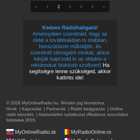
«
1
2
3
4
5
»
Kedves Rádióhallgató!
Amennyiben szeretnéd, hogy az
oldal a továbbiakban is stabilan,
hosszútávon működjön, és
szeretnél támogatni minket, akkor
kérjük kapcsold ki az oldalon a
reklámokat blokkoló szoftvert!
Ha
segítségre lenne szükséged, akkor
kattints ide!
© 2026 MyOnlineRadio.hu. Minden jog fenntartva.
Hírek
|
Kapcsolat
|
Partnerek
|
Rádió beágyazás
|
Online
rádió készítés
|
Adatvédelmi nyilatkozat
|
Általános szerződési
feltételek
|
RSS
MyOnlineRadio.sk
MyRadioOnline.ro