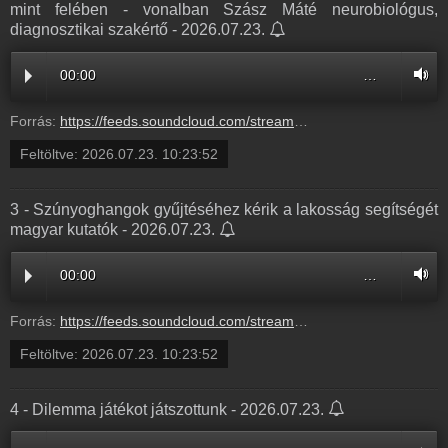
mint felében - vonalban Szász Máté neurobiológus,
diagnosztikai szakértő - 2026.07.23.
00:00
…
Forrás:
https://feeds.soundcloud.com/stream/2366334977-balazsek-2-hormonkarosito-anyagot-talaltak-a-gyereknaptejek-tobb-mint-feleben-vonalban-szasz-mate-neurobiologus-diagnosztikai-szakerto-2.mp3
Feltöltve:
2026.07.23. 10:23:52
3 - Szúnyoghangok gyűjtéséhez kérik a lakosság segítségét
magyar kutatók - 2026.07.23.
00:00
…
Forrás:
https://feeds.soundcloud.com/stream/2366334974-balazsek-3-szunyoghangok-gyujtesehez-kerik-a-lakossag-segitseget-magyar-kutatok-3.mp3
Feltöltve:
2026.07.23. 10:23:52
4 - Dilemma játékot játszottunk - 2026.07.23.