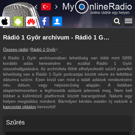
Főoldal
Rádió 1 Győr archívum - Rádió 1 Győr podcasts - Rádió 1 Győr visszahallgatás
myonlineradio.hu
Rádió 1 Győr
Összes rádió
Rádió 1 Győr
Rádió 1 Győr archívum - Podcasts - Vis
Vissza a Rádió 1 Győr oldalára
A Rádió 1 Győr archívumában lehetőség van több mint 5895
Bejelentkezés
korábbi adás keresésére és ezáltal Rádió 1 Győr
Hozz létre saját fiókot!
visszahallgatására. Az archívlista fölött elhelyezkedő szűrő panellel
lehetőség van a Rádió 1 Győr podcastjai között névre és feltöltési
Most szól
dátumra szűrni. Ezen kívül van mód a talált adások rendezésére
Tudd meg mi szólt eddig
név, dátum, vagy népszerűség alapján. A listában
alapértelmezetten a legfrissebb adások jelennek meg. Nem kell
Frekvenciák
többet a különböző platformok között barangolnod. Nálunk egy
Rádió 1 Győr frekvencia
helyen megtalálsz mindent. Bármilyen kérdés esetén írj nekünk a
kapcsolat oldalon
keresztül!
Műsorújság
Rádió 1 Győr műsorai
Szűrés
Webkamera
Rádió 1 Győr webkamera, élőkép