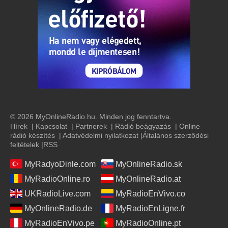
© 2026 MyOnlineRadio.hu. Minden jog fenntartva.
Hírek
|
Kapcsolat
|
Partnerek
|
Rádió beágyazás
|
Online
rádió készítés
|
Adatvédelmi nyilatkozat
|
Általános szerződési
feltételek
|
RSS
MyRadyoDinle.com
MyOnlineRadio.sk
MyRadioOnline.ro
MyOnlineRadio.at
UKRadioLive.com
MyRadioEnVivo.co
MyOnlineRadio.de
MyRadioEnLigne.fr
MyRadioEnVivo.pe
MyRadioOnline.pt