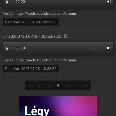
00:00
…
Forrás:
https://feeds.soundcloud.com/stream/2366334971-balazsek-d7f6f1e6-3771-4a16-a870-e7dc1bbb1d95.mp3
Feltöltve:
2026.07.23. 10:23:52
1 - 20260723 6 óra - 2026.07.23.
00:00
…
Forrás:
https://feeds.soundcloud.com/stream/2366334968-balazsek-1-20260723-6-ora-1.mp3
Feltöltve:
2026.07.23. 10:23:52
«
2
3
4
5
6
»