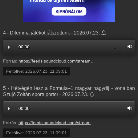
4 - Dilemma játékot játszottunk - 2026.07.23.
00:00
…
Forrás:
https://feeds.soundcloud.com/stream/2366348789-radio1hungary-c9036255-5d95-4761-b89b-9fc0f9a845e2.mp3
Feltöltve:
2026.07.23. 11:09:01
5 - Hétvégén lesz a Formula–1 magyar nagydíj - vonalban
Szujó Zoltán sportriporter - 2026.07.23.
00:00
…
Forrás:
https://feeds.soundcloud.com/stream/2366348786-radio1hungary-5-hetvegen-lesz-a-formula-1-magyar-nagydij-vonalban-szujo-zoltan-sportriporter-5.mp3
Feltöltve:
2026.07.23. 11:09:01