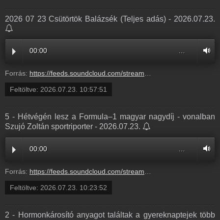
2026 07 23 Csütörtök Balázsék (Teljes adás) - 2026.07.23.
00:00
…
Forrás:
https://feeds.soundcloud.com/stream/2366346182-balazsek-2026-07-23-csuetoertoek.mp3
Feltöltve:
2026.07.23. 10:57:51
5 - Hétvégén lesz a Formula–1 magyar nagydíj - vonalban
Szujó Zoltán sportriporter - 2026.07.23.
00:00
…
Forrás:
https://feeds.soundcloud.com/stream/2366334980-balazsek-5-hetvegen-lesz-a-formula-1-magyar-nagydij-vonalban-szujo-zoltan-sportriporter-5.mp3
Feltöltve:
2026.07.23. 10:23:52
2 - Hormonkárosító anyagot találtak a gyereknaptejek több