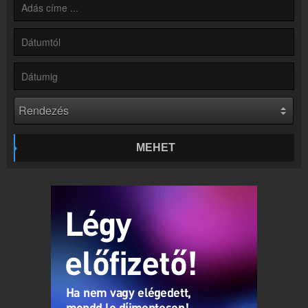
Hírek
Rádió 1 Győr kapcsolatos hírek
Kapcsolat
Írj nekünk!
Partnerek
Rádiós partnerek
Rádió beágyazás
Ágyazd be weboldaladba
MEHET
Online rádió készítés
Készítés lépésről lépésre