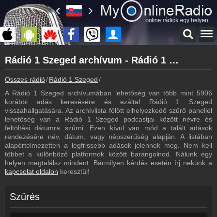
Főoldal
Rádió 1 Szeged archívum - Rádió 1 Szeged podcasts - Rádió 1 Szeged visszahallgatás
myonlineradio.hu
Rádió 1 Szeged
Összes rádió
Rádió 1 Szeged
Rádió 1 Szeged archívum - Podcasts 
Vissza a Rádió 1 Szeged oldalára
A Rádió 1 Szeged archívumában lehetőség van több mint 5906
Bejelentkezés
korábbi adás keresésére és ezáltal Rádió 1 Szeged
Hozz létre saját fiókot!
visszahallgatására. Az archívlista fölött elhelyezkedő szűrő panellel
lehetőség van a Rádió 1 Szeged podcastjai között névre és
Most szól
feltöltési dátumra szűrni. Ezen kívül van mód a talált adások
Tudd meg mi szólt eddig
rendezésére név, dátum, vagy népszerűség alapján. A listában
alapértelmezetten a legfrissebb adások jelennek meg. Nem kell
Műsorújság
többet a különböző platformok között barangolnod. Nálunk egy
Rádió 1 Szeged műsorai
helyen megtalálsz mindent. Bármilyen kérdés esetén írj nekünk a
kapcsolat oldalon
keresztül!
Webkamera
Rádió 1 Szeged webkamera, élőkép
Szűrés
Kapcsolat
Írj nekünk!