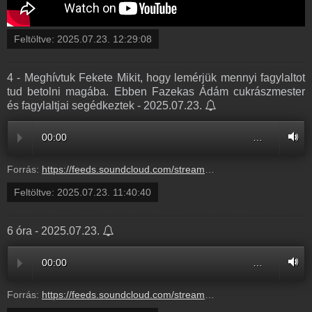
Feltöltve:
2025.07.23. 12:29:08
4 - Meghívtuk Fekete Mikit, hogy lemérjük mennyi fagylaltot
tud betolni magába. Ebben Fazekas Ádám cukrászmester
és fagylaltjai segédkeztek - 2025.07.23.
00:00
…
Forrás:
https://feeds.soundcloud.com/stream/2135009367-radio1hungary-4-meghivtuk-fekete-mikit-hogy-lemerjuk-mennyi-fagylaltot-tud-betolni-magaba-ebben-fazekas-adam-cukraszmester-es-fagylaltjai-segedkeztek-4.mp3
Feltöltve:
2025.07.23. 11:40:40
6 óra - 2025.07.23.
00:00
…
Forrás:
https://feeds.soundcloud.com/stream/2135009364-radio1hungary-72905fd1-f5e5-4cf6-9fd5-bbf12afc91dd.mp3