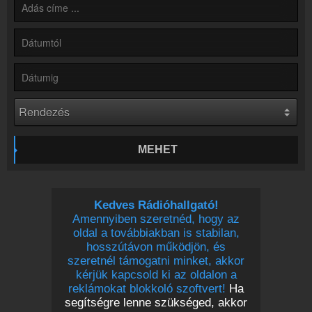
Partnerek
Rádiós partnerek
Rádió beágyazás
Ágyazd be weboldaladba
Online rádió készítés
Készítés lépésről lépésre
MEHET
Kedves Rádióhallgató!
Amennyiben szeretnéd, hogy az
oldal a továbbiakban is stabilan,
hosszútávon működjön, és
szeretnél támogatni minket, akkor
kérjük kapcsold ki az oldalon a
reklámokat blokkoló szoftvert!
Ha
segítségre lenne szükséged, akkor