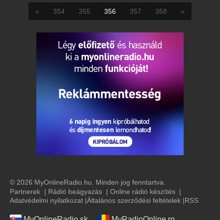
«
354
355
356
357
358
»
© 2026 MyOnlineRadio.hu. Minden jog fenntartva.
Partnerek
|
Rádió beágyazás
|
Online rádió készítés
|
Adatvédelmi nyilatkozat
|
Általános szerződési feltételek
|
RSS
MyOnlineRadio.sk
MyRadioOnline.ro