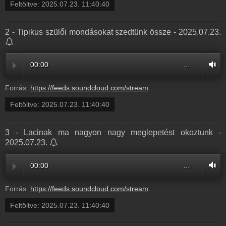
Feltöltve:
2025.07.23. 11:40:40
2 - Tipikus szülői mondásokat szedtünk össze - 2025.07.23.
00:00
…
Forrás:
https://feeds.soundcloud.com/stream/2135009361-radio1hungary-2-tipikus-szuloi-mondasokat-szedtunk-ossze-2.mp3
Feltöltve:
2025.07.23. 11:40:40
3 - Lacinak ma nagyon nagy meglepetést okoztunk -
2025.07.23.
00:00
…
Forrás:
https://feeds.soundcloud.com/stream/2135009358-radio1hungary-3-lacinak-ma-nagyon-nagy-meglepetest-okoztunk-3.mp3
Feltöltve:
2025.07.23. 11:40:40