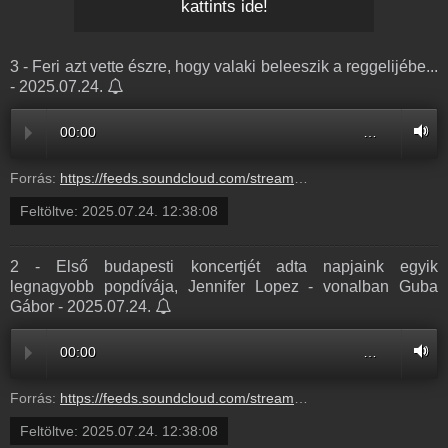
kattints ide!
3 - Feri azt vette észre, hogy valaki beleeszik a reggelijébe...
- 2025.07.24.
00:00
…
Forrás:
https://feeds.soundcloud.com/stream/2135579934-radio1hungary-3-feri-azt-vette-eszre-hogy-valaki-beleeszik-a-reggelijebe-3.mp3
Feltöltve:
2025.07.24. 12:38:08
2 - Első budapesti koncertjét adta napjaink egyik
legnagyobb popdívája, Jennifer Lopez - vonalban Guba
Gábor - 2025.07.24.
00:00
…
Forrás:
https://feeds.soundcloud.com/stream/2135579943-radio1hungary-2-elso-budapesti-koncertjet-adta-napjaink-egyik-legnagyobb-popdivaja-jennifer-lopez-vonalban-guba-gabor-2.mp3
Feltöltve:
2025.07.24. 12:38:08