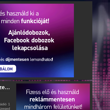
Rádió 1 Szeged archívum - Rádió 1 Szeged podcasts - Rádió 1 Szeged visszahallgatás
ádió 1
 Szeged