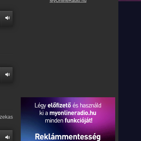
MyOnlineRadio.hu
azekas