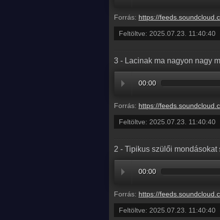
Forrás:
https://feeds.soundcloud.com/stream/2135009367-radio1hungary-4-meghivtuk-fekete-mikit-hogy-lemerjuk-mennyi-fagylaltot-tud-betolni-magaba-ebben-
Feltöltve:
2025.07.23. 11:40:40
3 - Lacinak ma nagyon nagy m
00:00
Forrás:
https://feeds.soundcloud.com/stream/2135009358-radio1hungary-3-lacinak-ma-nagyo
Feltöltve:
2025.07.23. 11:40:40
2 - Tipikus szülői mondásokat
00:00
Forrás:
https://feeds.soundcloud.com/stream/2135009361-radio1hungary-2-tipikus-szuloi
Feltöltve:
2025.07.23. 11:40:40