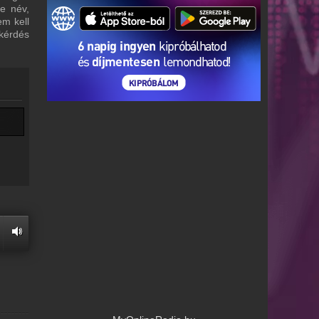
re név,
em kell
 kérdés