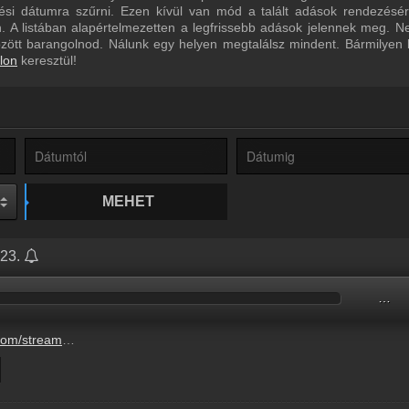
ltési dátumra szűrni. Ezen kívül van mód a talált adások rendezésé
 A listában alapértelmezetten a legfrissebb adások jelennek meg. N
özött barangolnod. Nálunk egy helyen megtalálsz mindent. Bármilyen
lon
keresztül!
MEHET
.23.
…
631-4b63-83f6-32ba4d0c409c.mp3