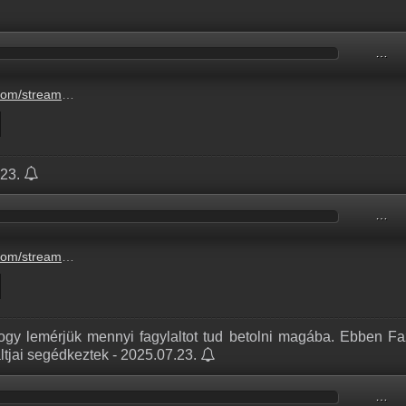
…
5e5-4cf6-9fd5-bbf12afc91dd.mp3
.23.
…
631-4b63-83f6-32ba4d0c409c.mp3
hogy lemérjük mennyi fagylaltot tud betolni magába. Ebben F
tjai segédkeztek - 2025.07.23.
…