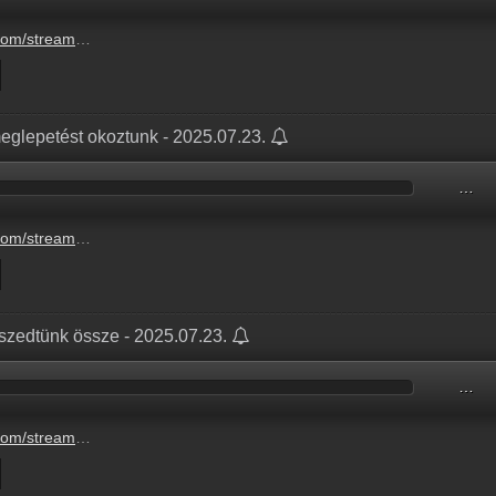
fazekas-adam-cukraszmester-es-fagylaltjai-segedkeztek-4.mp3
eglepetést okoztunk - 2025.07.23.
…
n-nagy-meglepetest-okoztunk-3.mp3
 szedtünk össze - 2025.07.23.
…
-mondasokat-szedtunk-ossze-2.mp3