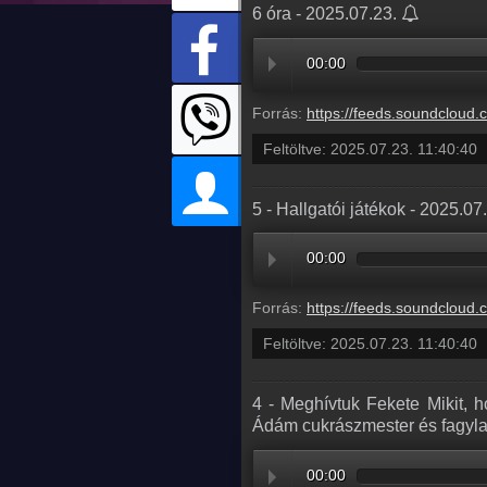
6 óra - 2025.07.23.
00:00
Forrás:
https://feeds.soundcloud.com/stream/2135009364-radio1hungary-72905fd1-f
Feltöltve:
2025.07.23. 11:40:40
5 - Hallgatói játékok - 2025.07
00:00
Forrás:
https://feeds.soundcloud.com/stream/2135009355-radio1hungary-57173d91-1
Feltöltve:
2025.07.23. 11:40:40
4 - Meghívtuk Fekete Mikit, 
Ádám cukrászmester és fagylal
00:00