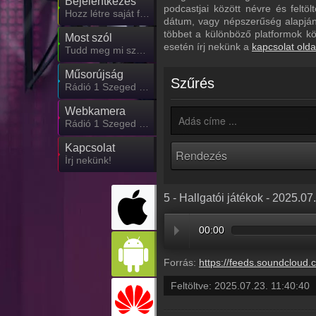
Bejelentkezés
podcastjai között névre és feltö
Hozz létre saját fiókot!
dátum, vagy népszerűség alapján.
többet a különböző platformok k
Most szól
esetén írj nekünk a
kapcsolat olda
Tudd meg mi szólt eddig
Műsorújság
Szűrés
Rádió 1 Szeged műsorai
Webkamera
Rádió 1 Szeged webkamera, élőkép
Kapcsolat
Írj nekünk!
5 - Hallgatói játékok - 2025.07
00:00
Forrás:
https://feeds.soundcloud.com/stream/2135009355-radio1hungary-57173d91-1
Feltöltve:
2025.07.23. 11:40:40