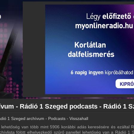
dió 1 Szeged archívum - Podcasts - Visszahallgatás
lehetőség van több mint 5906 korábbi adás keresésére és ezáltal R
chívlista fölött elhelyezkedő szűrő panellel lehetőség van a Rádió 1