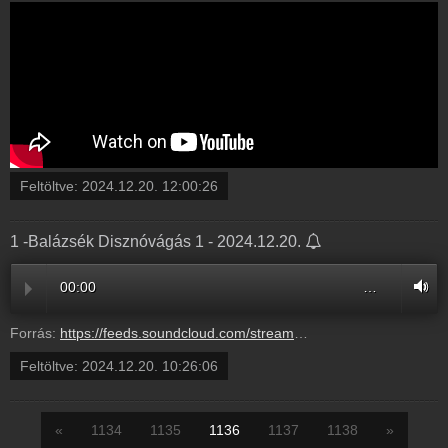
Feltöltve:
2024.12.20. 12:00:26
1 -Balázsék Disznóvágás 1 - 2024.12.20.
00:00
…
Forrás:
https://feeds.soundcloud.com/stream/1990547799-balazsek-1-balazsek-disznovagas-1.mp3
Feltöltve:
2024.12.20. 10:26:06
«
1134
1135
1136
1137
1138
»