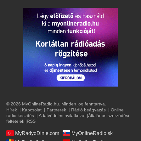
© 2026 MyOnlineRadio.hu. Minden jog fenntartva.
Hírek
|
Kapcsolat
|
Partnerek
|
Rádió beágyazás
|
Online
rádió készítés
|
Adatvédelmi nyilatkozat
|
Általános szerződési
feltételek
|
RSS
MyRadyoDinle.com
MyOnlineRadio.sk