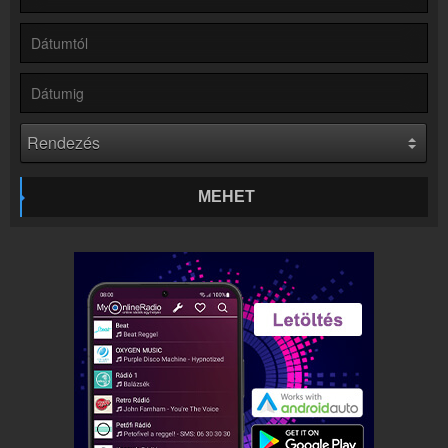
Hírek
Rádió 1 kapcsolatos hírek
Kapcsolat
Írj nekünk!
Partnerek
Rádiós partnerek
Rádió beágyazás
Ágyazd be weboldaladba
MEHET
Online rádió készítés
Készítés lépésről lépésre