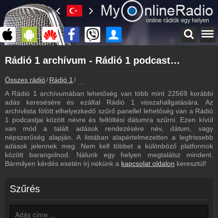
Főoldal
Rádió 1 archívum - Rádió 1 podcasts - Rádió 1 visszahallgatás
myonlineradio.hu
Rádió 1
Összes rádió
Rádió 1
Rádió 1 archívum - Podcasts - Visszahallgatá
Vissza a Rádió 1 oldalára
A Rádió 1 archívumában lehetőség van több mint 22569 korábbi
Bejelentkezés
adás keresésére és ezáltal Rádió 1 visszahallgatására. Az
Hozz létre saját fiókot!
archívlista fölött elhelyezkedő szűrő panellel lehetőség van a Rádió
1 podcastjai között névre és feltöltési dátumra szűrni. Ezen kívül
Most szól
van mód a talált adások rendezésére név, dátum, vagy
Tudd meg mi szólt eddig
népszerűség alapján. A listában alapértelmezetten a legfrissebb
adások jelennek meg. Nem kell többet a különböző platformok
Frekvenciák
között barangolnod. Nálunk egy helyen megtalálsz mindent.
Rádió 1 frekvencia
Bármilyen kérdés esetén írj nekünk a
kapcsolat oldalon
keresztül!
Műsorújság
Rádió 1 műsorai
Szűrés
Webkamera
Rádió 1 webkamera, élőkép