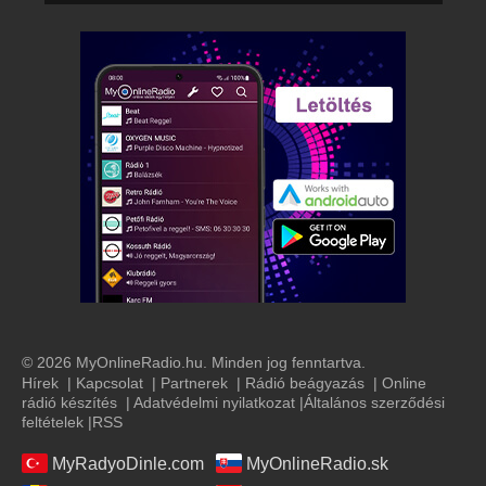
© 2026 MyOnlineRadio.hu. Minden jog fenntartva.
Hírek
|
Kapcsolat
|
Partnerek
|
Rádió beágyazás
|
Online
rádió készítés
|
Adatvédelmi nyilatkozat
|
Általános szerződési
feltételek
|
RSS
MyRadyoDinle.com
MyOnlineRadio.sk