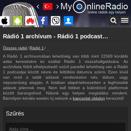
Főoldal
Rádió 1 archívum - Rádió 1 podcasts - Rádió 1 visszahallgatás
myonlineradio.hu
Rádió 1
Összes rádió
Rádió 1
Rádió 1 archívum - Podcasts - Visszahallgatá
Vissza a Rádió 1 oldalára
A Rádió 1 archívumában lehetőség van több mint 22569 korábbi
Bejelentkezés
adás keresésére és ezáltal Rádió 1 visszahallgatására. Az
Hozz létre saját fiókot!
archívlista fölött elhelyezkedő szűrő panellel lehetőség van a Rádió
1 podcastjai között névre és feltöltési dátumra szűrni. Ezen kívül
Most szól
van mód a talált adások rendezésére név, dátum, vagy
Tudd meg mi szólt eddig
népszerűség alapján. A listában alapértelmezetten a legfrissebb
adások jelennek meg. Nem kell többet a különböző platformok
Frekvenciák
között barangolnod. Nálunk egy helyen megtalálsz mindent.
Rádió 1 frekvencia
Bármilyen kérdés esetén írj nekünk a
kapcsolat oldalon
keresztül!
Műsorújság
Rádió 1 műsorai
Szűrés
Webkamera
Rádió 1 webkamera, élőkép