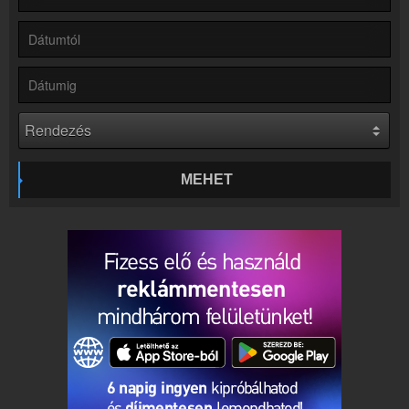
Hírek
Rádió 1 kapcsolatos hírek
Kapcsolat
Írj nekünk!
Partnerek
Rádiós partnerek
Rádió beágyazás
Ágyazd be weboldaladba
MEHET
Online rádió készítés
Készítés lépésről lépésre