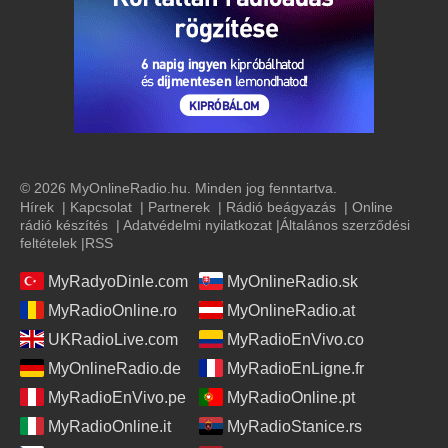
© 2026 MyOnlineRadio.hu. Minden jog fenntartva.
Hírek
|
Kapcsolat
|
Partnerek
|
Rádió beágyazás
|
Online
rádió készítés
|
Adatvédelmi nyilatkozat
|
Általános szerződési
feltételek
|
RSS
MyRadyoDinle.com
MyOnlineRadio.sk
MyRadioOnline.ro
MyOnlineRadio.at
UKRadioLive.com
MyRadioEnVivo.co
MyOnlineRadio.de
MyRadioEnLigne.fr
MyRadioEnVivo.pe
MyRadioOnline.pt
MyRadioOnline.it
MyRadioStanice.rs