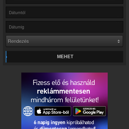
Hírek
Rádió 1 kapcsolatos hírek
Kapcsolat
Írj nekünk!
Partnerek
Rádiós partnerek
Rádió beágyazás
Ágyazd be weboldaladba
MEHET
Online rádió készítés
Készítés lépésről lépésre