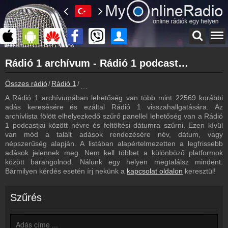
Főoldal
Rádió 1 archívum - Rádió 1 podcasts - Rádió 1 visszahallgatás
myonlineradio.hu
Rádió 1
Összes rádió
Rádió 1
Rádió 1 archívum - Podcasts - Visszahallgatá
Vissza a Rádió 1 oldalára
A Rádió 1 archívumában lehetőség van több mint 22569 korábbi
Bejelentkezés
adás keresésére és ezáltal Rádió 1 visszahallgatására. Az
Hozz létre saját fiókot!
archívlista fölött elhelyezkedő szűrő panellel lehetőség van a Rádió
1 podcastjai között névre és feltöltési dátumra szűrni. Ezen kívül
Most szól
van mód a talált adások rendezésére név, dátum, vagy
Tudd meg mi szólt eddig
népszerűség alapján. A listában alapértelmezetten a legfrissebb
adások jelennek meg. Nem kell többet a különböző platformok
Frekvenciák
között barangolnod. Nálunk egy helyen megtalálsz mindent.
Rádió 1 frekvencia
Bármilyen kérdés esetén írj nekünk a
kapcsolat oldalon
keresztül!
Műsorújság
Rádió 1 műsorai
Szűrés
Webkamera
Rádió 1 webkamera, élőkép