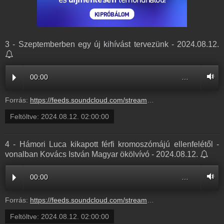
3 - Szeptemberben egy új kihívást tervezünk - 2024.08.12.
00:00
…
Forrás:
https://feeds.soundcloud.com/stream/1895377890-radio1hungary-3-szeptemberben-egy-uj.mp3
Feltöltve:
2024.08.12. 02:00:00
4 - Hámori Luca kikapott férfi kromoszómájú ellenfelétől -
vonalban Kovács István Magyar ökölvívó - 2024.08.12.
00:00
…
Forrás:
https://feeds.soundcloud.com/stream/1895377863-radio1hungary-4-h-mori-luca-kikapott-f-rfi.mp3
Feltöltve:
2024.08.12. 02:00:00