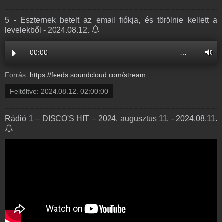
5 - Eszternek betelt az email fiókja, és törölnie kellett a
levelekből - 2024.08.12.
00:00
…
Forrás:
https://feeds.soundcloud.com/stream/1895377851-radio1hungary-5-eszternek-betelt-az-email-fi.mp3
Feltöltve:
2024.08.12. 02:00:00
Rádió 1 – DISCO'S HIT – 2024. augusztus 11. - 2024.08.11.