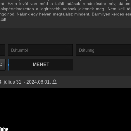
űrni. Ezen kívül van mód a talált adások rendezésére név, dátum
 alapértelmezetten a legfrissebb adások jelennek meg. Nem kell tö
ngolnod. Nálunk egy helyen megtalálsz mindent. Bármilyen kérdés ese
tül!
MEHET
 július 31. - 2024.08.01.