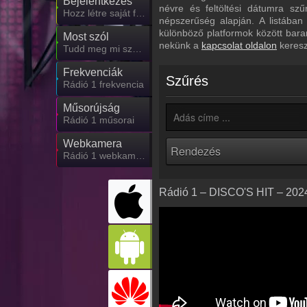
Bejelentkezés
névre és feltöltési dátumra sz
Hozz létre saját fiókot!
népszerűség alapján. A listában
különböző platformok között bara
Most szól
nekünk a
kapcsolat oldalon
keresz
Tudd meg mi szólt eddig
Frekvenciák
Szűrés
Rádió 1 frekvencia
Műsorújság
Rádió 1 műsorai
Webkamera
Rádió 1 webkamera, élőkép
Rádió 1 – DISCO'S HIT – 2024.