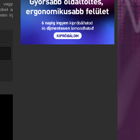
, vagy
bbet a
tén írj