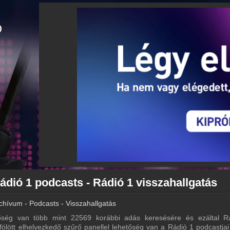
ádió 1 podcasts - Rádió 1 visszahallgatás
chívum - Podcasts - Visszahallgatás
ség van több mint 22569 korábbi adás keresésére és ezáltal R
 fölött elhelyezkedő szűrő panellel lehetőség van a Rádió 1 podcastjai