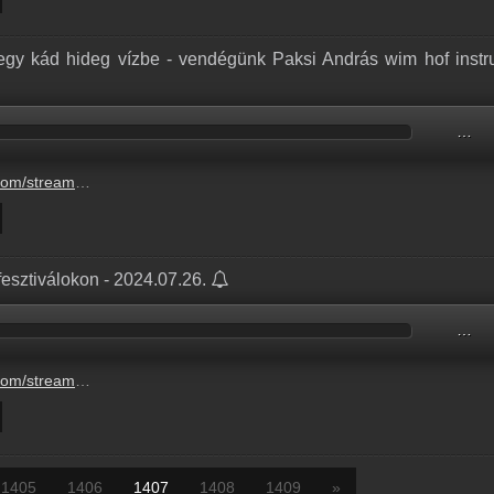
gy kád hideg vízbe - vendégünk Paksi András wim hof instru
…
sek-nagy-meruelese-egy.mp3
fesztiválokon - 2024.07.26.
…
lkedtuenk-az-idei-nagy.mp3
1405
1406
1407
1408
1409
»