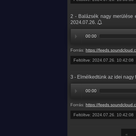
2 - Balázsék nagy merülése e
2024.07.26.
00:00
Forrás:
https://feeds.soundcloud.com/stream/1881381798-balazsek-2-balaz
Feltöltve:
2024.07.26. 10:42:08
3 - Elmélkedtünk az idei nagy 
00:00
Forrás:
https://feeds.soundcloud.com/stream/1881381795-balazsek-3-elme
Feltöltve:
2024.07.26. 10:42:08
«