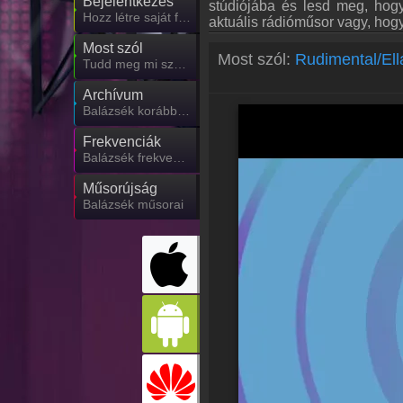
Bejelentkezés
stúdiójába és lesd meg, hogy
Hozz létre saját fiókot!
aktuális rádióműsor vagy, hog
Most szól
Most szól:
Rudimental/Ella
Tudd meg mi szólt eddig
Archívum
Balázsék korábbi adásai
Frekvenciák
Balázsék frekvencia
Műsorújság
Balázsék műsorai