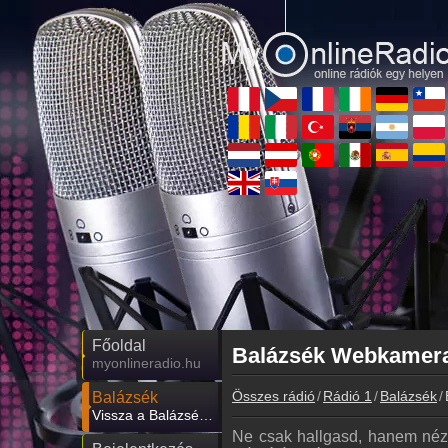
Főoldal
Balázsék Webkamera 
myonlineradio.hu
Összes rádió
Rádió 1
Balázsék
Balázsék
Vissza a Balázsék oldalára
Ne csak hallgasd, hanem néz