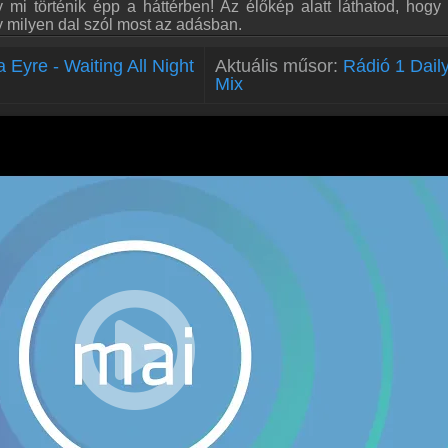
 mi történik épp a háttérben! Az élőkép alatt láthatod, hogy
y milyen dal szól most az adásban.
 Eyre - Waiting All Night
Aktuális műsor:
Rádió 1 Dail
Mix