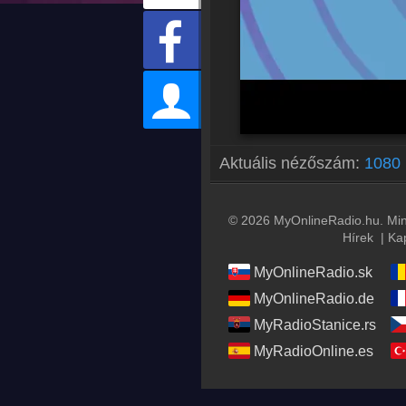
Aktuális nézőszám:
1080
© 2026 MyOnlineRadio.hu. Mind
Hírek
|
Ka
MyOnlineRadio.sk
MyOnlineRadio.de
MyRadioStanice.rs
MyRadioOnline.es