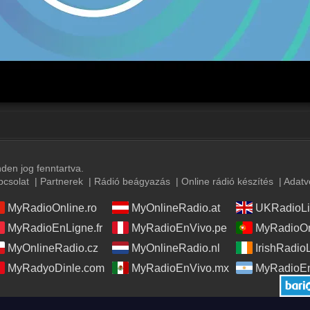
en jog fenntartva.
pcsolat
|
Partnerek
|
Rádió beágyazás
|
Online rádió készítés
|
Adatv
MyRadioOnline.ro
MyOnlineRadio.at
UKRadioLi
MyRadioEnLigne.fr
MyRadioEnVivo.pe
MyRadioOn
MyOnlineRadio.cz
MyOnlineRadio.nl
IrishRadio
MyRadyoDinle.com
MyRadioEnVivo.mx
MyRadioEn