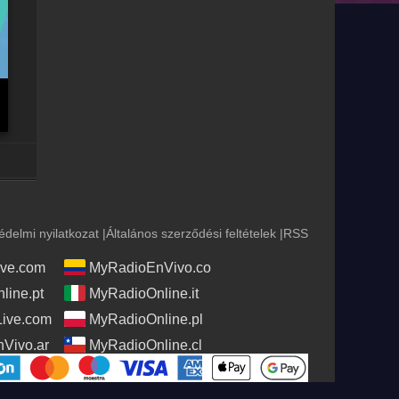
édelmi nyilatkozat
|
Általános szerződési feltételek
|
RSS
ve.com
MyRadioEnVivo.co
line.pt
MyRadioOnline.it
Live.com
MyRadioOnline.pl
Vivo.ar
MyRadioOnline.cl