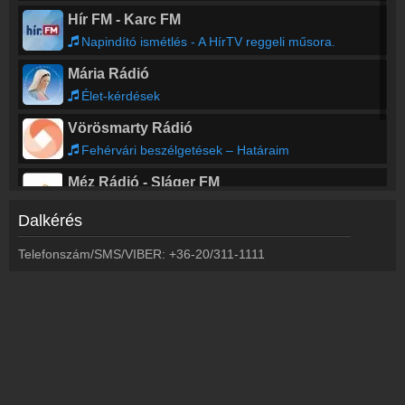
Hír FM - Karc FM
Napindító ismétlés - A HírTV reggeli műsora.
Mária Rádió
Élet-kérdések
Vörösmarty Rádió
Fehérvári beszélgetések – Határaim
Méz Rádió - Sláger FM
Sláger Kult
Dalkérés
Balázsék
Telefonszám/SMS/VIBER: +36-20/311-1111
WORLD IS MINE Radio Show - Lotfi Begi