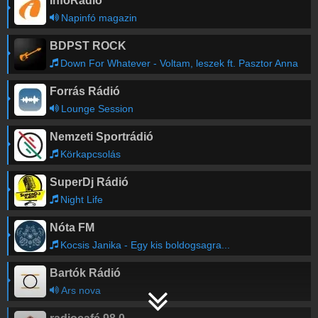
InfoRádió
Napinfó magazin
BDPST ROCK
Down For Whatever - Voltam, leszek ft. Pasztor Anna
Forrás Rádió
Lounge Session
Nemzeti Sportrádió
Körkapcsolás
SuperDj Rádió
Night Life
Nóta FM
Kocsis Janika - Egy kis boldogsagra...
Bartók Rádió
Ars nova