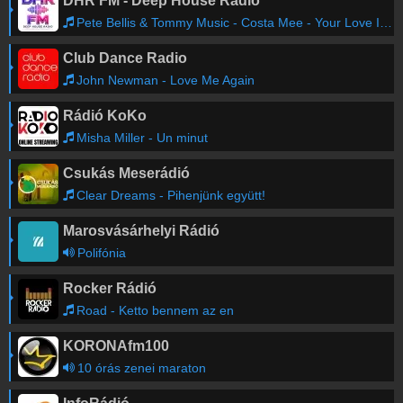
DHR FM - Deep House Radio
Pete Bellis & Tommy Music - Costa Mee - Your Love Is Enough
Club Dance Radio
John Newman - Love Me Again
Rádió KoKo
Misha Miller - Un minut
Csukás Meserádió
Clear Dreams - Pihenjünk együtt!
Marosvásárhelyi Rádió
Polifónia
Rocker Rádió
Road - Ketto bennem az en
KORONAfm100
10 órás zenei maraton