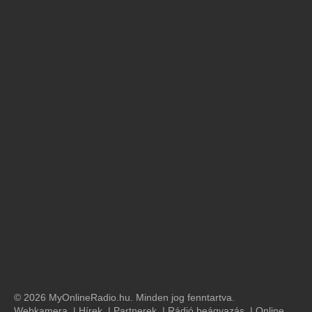
© 2026 MyOnlineRadio.hu. Minden jog fenntartva.
Webkamera
|
Hírek
|
Partnerek
|
Rádió beágyazás
|
Online