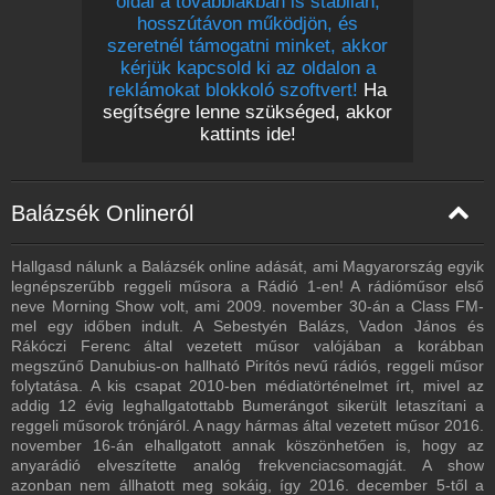
oldal a továbbiakban is stabilan,
Rádió 1 Salgótarján - 128 Kbps
hosszútávon működjön, és
Rádió 1 Debrecen - 128 Kbps
szeretnél támogatni minket, akkor
kérjük kapcsold ki az oldalon a
Kiskunfélegyháza - 128 Kbps
reklámokat blokkoló szoftvert!
Ha
segítségre lenne szükséged, akkor
Nyíregyháza - 128 Kbps
kattints ide!
Győr - 128 Kbps
Abádszalók - 128 Kbps
Balázsék Onlineról
Baja - 320 Kbps
Derecske - 128 Kbps
Hallgasd nálunk a Balázsék online adását, ami Magyarország egyik
legnépszerűbb reggeli műsora a Rádió 1-en! A rádióműsor első
Dunaföldvár - 128 Kbps
neve Morning Show volt, ami 2009. november 30-án a Class FM-
Fonyód - 320 Kbps
mel egy időben indult. A Sebestyén Balázs, Vadon János és
Rákóczi Ferenc által vezetett műsor valójában a korábban
Gyöngyös - 128 Kbps
megszűnő Danubius-on hallható Pirítós nevű rádiós, reggeli műsor
folytatása. A kis csapat 2010-ben médiatörténelmet írt, mivel az
Hajdúböszörmény - 128 Kbps
addig 12 évig leghallgatottabb Bumerángot sikerült letaszítani a
reggeli műsorok trónjáról. A nagy hármas által vezetett műsor 2016.
Hajdúnánás - 128 Kbps
november 16-án elhallgatott annak köszönhetően is, hogy az
anyarádió elveszítette analóg frekvenciacsomagját. A show
Hajdúszoboszló - 128 Kbps
azonban nem állhatott meg sokáig, így 2016. december 5-től a