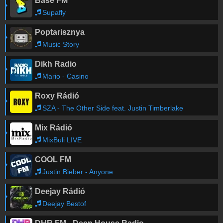
Base FM
Supafly
Poptarisznya
Music Story
Dikh Radio
Mario - Casino
Roxy Rádió
SZA - The Other Side feat. Justin Timberlake
Mix Rádió
MixBuli LIVE
COOL FM
Justin Bieber - Anyone
Deejay Rádió
Deejay Bestof