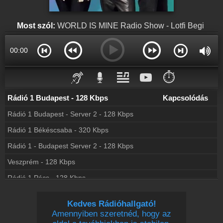
Webkamera
Balázsék webkamera, élőkép
Most szól:
WORLD IS MINE Radio Show - Lotfi Begi
Hírek
Balázsék kapcsolatos hírek
00:00
Partnerek
Rádiós partnerek
⏱️
Rádió beágyazás
Ágyazd be weboldaladba
Rádió 1 Budapest - 128 Kbps
Kapcsolódás
Rádió 1 Budapest - Server 2 - 128 Kbps
Online rádió készítés
Készítés lépésről lépésre
Rádió 1 Békéscsaba - 320 Kbps
Rádió 1 - Budapest Server 2 - 128 Kbps
Veszprém - 128 Kbps
Rádió 1 Pécs - 128 Kbps
Eger - 128 Kbps
Kedves Rádióhallgató!
Rádió 1 Szeged - 128 Kbps
Amennyiben szeretnéd, hogy az