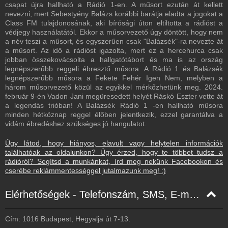
Heves - 128 Kbps
csapat újra hallható a Rádió 1-en. A műsort ezután át kellett
nevezni, mert Sebestyény Balázs korábbi barátja eladta a jogokat a
Kaposvár - 128 Kbps
Class FM tulajdonosának, aki bírósági úton eltiltotta a rádióst a
védjegy használatától. Ekkor a műsorvezető úgy döntött, hogy nem
Kazincbarcika - 128 Kbps
a név teszi a műsort, és egyszerűen csak "Balázsék"-ra nevezte át
a műsort. Az idő a rádióst igazolta, mert ez a hercehurca csak
Keszthely - 128 Kbps
jobban összekovácsolta a hallgatótábort és ma is az ország
Kiskunmajsa - 128 Kbps
legnépszerűbb reggeli ébresztő műsora. A Rádió 1 és Balázsék
legnépszerűbb műsora a Fekete Fehér Igen Nem, melyben a
Komló - 128 Kbps
három műsorvezető közül az egyikkel mérkőzhetünk meg. 2024.
február 9-én Vadon Jani megüresedett helyét Ráskó Eszter vette át
Miskolc - 96 Kbps
a legendás trióban! A Balázsék Rádió 1 -en hallható műsora
minden hétköznap reggel élőben jelentkezik, ezzel garantálva a
Mohács - 128 Kbps
vidám ébredéshez szükséges jó hangulatot.
Nagykanizsa - 128 Kbps
Úgy látod, hogy hiányos, elavult vagy helytelen információk
Paks - 128 Kbps
találhatóak az oldalunkon? Úgy érzed, hogy te többet tudsz a
rádióról? Segítsd a munkánkat, írd meg nekünk Facebookon és
Siófok - 320 Kbps
cserébe reklámmentességgel jutalmazunk meg! :)
Sopron - 128 Kbps
Elérhetőségek - Telefonszám, SMS, E-mail, Facebook
Szekszárd - 128 Kbps
Szolnok - 128 Kbps
Cím: 1016 Budapest, Hegyalja út 7-13.