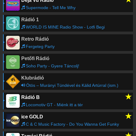
Deja Vu Rádió
Mosonmagyaróvár
-
100.7
FM
FAST BOY / Moby / Sophie And The Giants
-
19:52
Last Summer
Supermode - Tell Me Why
Nagykanizsa
-
95.6
FM
Nagykőrös
-
93.6
FM
Rádió 1
Taylor Swift
-
Opalite
19:49
Nyíregyháza
-
91.1
FM
WORLD IS MINE Radio Show - Lotfi Begi
Paks
-
107.5
FM
Pécs
-
90.6
FM
Retro Rádió
Régebbi számok lekérése
Salgótarján
-
100.4
FM
Fergeteg Party
Siófok
-
92.6
FM
Solt
-
94.1
FM
Petőfi Rádió
Sopron
-
94.1
FM
Soho Party - Gyere Táncolj!
Szeged
-
87.9
FM
Székesfehérvár
Klubrádió
-
99.8
FM
Szekszárd
-
91.1
FM
Ötös – Murányi Tündével és Kálid Artúrral (ism.)
Szolnok
-
90.4
FM
★
Rádió B
Szombathely
-
97.7
FM
Locomotiv GT - Miénk itt a tér
Tatabánya
-
102.5
FM
Tiszafüred
-
88.7
FM
★
ice GOLD
Veszprém
-
90.6
FM
C & C Music Factory - Do You Wanna Get Funky
Villány
-
100.9
FM
Zalaegerszeg
-
95.8
FM
★