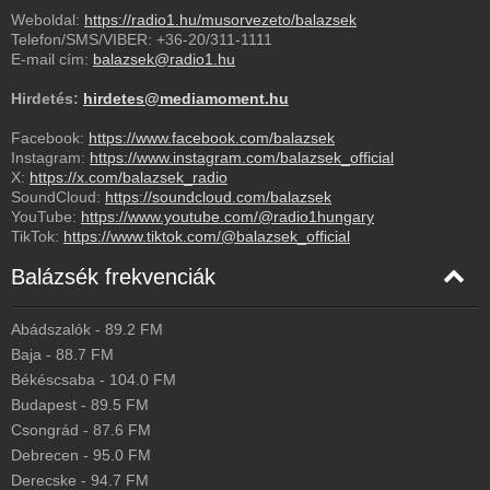
Szombathely - 128 Kbps
Weboldal:
https://radio1.hu/musorvezeto/balazsek
Telefon/SMS/VIBER:
+36-20/311-1111
Tiszafüred - 128 Kbps
E-mail cím:
balazsek@radio1.hu
Villány - 192 Kbps
Hirdetés:
hirdetes@mediamoment.hu
Zalaegerszeg - 128 Kbps
Facebook:
https://www.facebook.com/balazsek
Instagram:
https://www.instagram.com/balazsek_official
X:
https://x.com/balazsek_radio
SoundCloud:
https://soundcloud.com/balazsek
YouTube:
https://www.youtube.com/@radio1hungary
TikTok:
https://www.tiktok.com/@balazsek_official
Balázsék frekvenciák
Abádszalók
-
89.2
FM
Baja
-
88.7
FM
Békéscsaba
-
104.0
FM
Budapest
-
89.5
FM
Csongrád
-
87.6
FM
Debrecen
-
95.0
FM
Derecske
-
94.7
FM