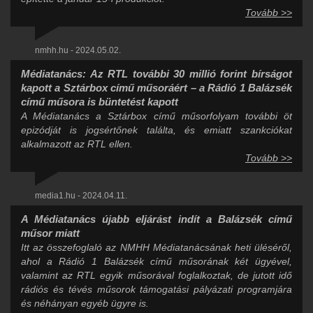
Tovább >>
nmhh.hu - 2024.05.02.
Médiatanács: Az RTL további 30 millió forint bírságot
kapott a Sztárbox című műsoráért – a Rádió 1 Balázsék
című műsora is büntetést kapott
A Médiatanács a Sztárbox című műsorfolyam további öt
epizódját is jogsértőnek találta, és emiatt szankciókat
alkalmazott az RTL ellen.
Tovább >>
media1.hu - 2024.04.11.
A Médiatanács újabb eljárást indít a Balázsék című
műsor miatt
Itt az összefoglaló az NMHH Médiatanácsának heti üléséről,
ahol a Rádió 1 Balázsék című műsorának két ügyével,
valamint az RTL egyik műsorával foglalkoztak, de jutott idő
rádiós és tévés műsorok támogatási pályázati programjára
és néhányan egyéb ügyre is.