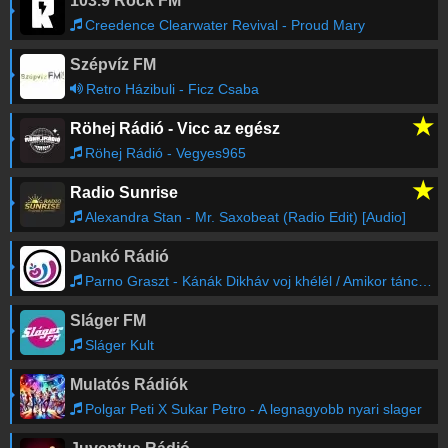
103.9 Rock FM
Creedence Clearwater Revival - Proud Mary
Szépvíz FM
Retro Házibuli - Ficz Csaba
★
Röhej Rádió - Vicc az egész
Röhej Rádió - Vegyes965
★
Radio Sunrise
Alexandra Stan - Mr. Saxobeat (Radio Edit) [Audio]
Dankó Rádió
Parno Graszt - Kánák Dikháv voj khélél / Amikor táncolni látom
Sláger FM
Sláger Kult
Mulatós Rádiók
Polgar Peti X Sukar Petro - A legnagyobb nyari slager