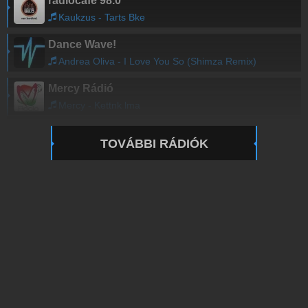
radiocafé 98.0
Kaukzus - Tarts Bke
Dance Wave!
Andrea Oliva - I Love You So (Shimza Remix)
Mercy Rádió
Mercy - Kettnk lma
TOVÁBBI RÁDIÓK