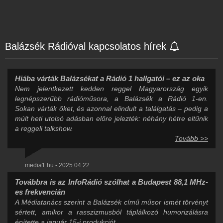
Balázsék Rádióval kapcsolatos hírek
Hiába várták Balázsékat a Rádió 1 hallgatói – ez az oka
Nem jelentkezett kedden reggel Magyarország egyik
legnépszerűbb rádióműsora, a Balázsék a Rádió 1-en.
Sokan várták őket, és azonnal elindult a találgatás – pedig a
múlt heti utolsó adásban előre jelezték: néhány hétre eltűnik
a reggeli talkshow.
Tovább >>
media1.hu - 2025.04.22.
Továbbra is az InfoRádió szólhat a Budapest 88,1 MHz-
es frekvencián
A Médiatanács szerint a Balázsék című műsor ismét törvényt
sértett, amikor a rasszizmusból táplálkozó humorizálásra
építette a január 15-i produkciót.