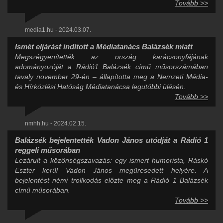
Tovább >>
media1.hu - 2024.03.07.
Ismét eljárást indított a Médiatanács Balázsék miatt
Megszégyenítették az ország karácsonyfájának
adományozóját a Rádió1 Balázsék című műsorszámában
tavaly november 29-én – állapította meg a Nemzeti Média-
és Hírközlési Hatóság Médiatanácsa legutóbbi ülésén.
Tovább >>
nmhh.hu - 2024.02.15.
Balázsék bejelentették Vadon János utódját a Rádió 1
reggeli műsorában
Lezárult a közönségszavazás: egy ismert humorista, Ráskó
Eszter kerül Vadon János megüresedett helyére. A
bejelentést némi trollkodás előzte meg a Rádió 1 Balázsék
című műsorában.
Tovább >>