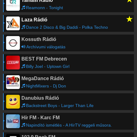
Tamási Rádió
Balázsék Frekvenciatérkép
Reamonn - Tonight
★
Laza Rádió
Dance 2 Disco & Big Daddi - Polka Techno
Kossuth Rádió
Archívumi válogatás
BEST FM Debrecen
Billy Joel - Uptown Girl
MegaDance Rádió
NightMixers - Dj Don
Danubius Rádió
Backstreet Boys - Larger Than Life
Hír FM - Karc FM
Napindító ismétlés - A HírTV reggeli műsora.