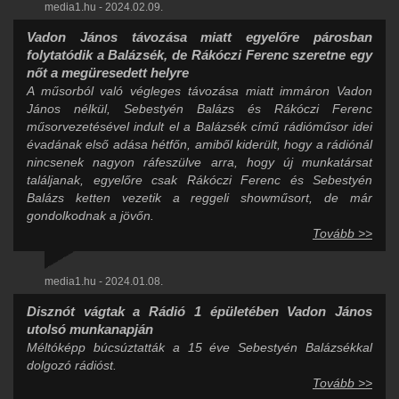
media1.hu - 2024.02.09.
Vadon János távozása miatt egyelőre párosban
folytatódik a Balázsék, de Rákóczi Ferenc szeretne egy
nőt a megüresedett helyre
A műsorból való végleges távozása miatt immáron Vadon
János nélkül, Sebestyén Balázs és Rákóczi Ferenc
műsorvezetésével indult el a Balázsék című rádióműsor idei
évadának első adása hétfőn, amiből kiderült, hogy a rádiónál
nincsenek nagyon ráfeszülve arra, hogy új munkatársat
találjanak, egyelőre csak Rákóczi Ferenc és Sebestyén
Balázs ketten vezetik a reggeli showműsort, de már
gondolkodnak a jövőn.
Tovább >>
media1.hu - 2024.01.08.
Disznót vágtak a Rádió 1 épületében Vadon János
utolsó munkanapján
Méltóképp búcsúztatták a 15 éve Sebestyén Balázsékkal
dolgozó rádióst.
Tovább >>