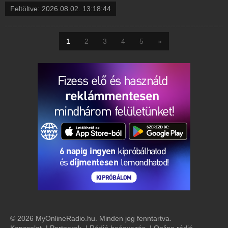
Feltöltve:
2026.08.02. 13:18:44
1
2
3
4
5
»
© 2026 MyOnlineRadio.hu. Minden jog fenntartva.