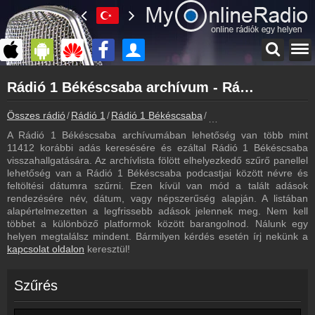
Főoldal
Rádió 1 Békéscsaba archívum - Rádió 1 Békéscsaba podcasts - Rádió 1 Békéscsaba visszahallgatás
myonlineradio.hu
Rádió 1 Békéscsaba
Összes rádió
Rádió 1
Rádió 1 Békéscsaba
Rádió 1 Békéscsaba arc
Vissza a Rádió 1 Békéscsaba oldalára
A Rádió 1 Békéscsaba archívumában lehetőség van több mint
Bejelentkezés
11412 korábbi adás keresésére és ezáltal Rádió 1 Békéscsaba
Hozz létre saját fiókot!
visszahallgatására. Az archívlista fölött elhelyezkedő szűrő panellel
lehetőség van a Rádió 1 Békéscsaba podcastjai között névre és
Most szól
feltöltési dátumra szűrni. Ezen kívül van mód a talált adások
Tudd meg mi szólt eddig
rendezésére név, dátum, vagy népszerűség alapján. A listában
alapértelmezetten a legfrissebb adások jelennek meg. Nem kell
Műsorújság
többet a különböző platformok között barangolnod. Nálunk egy
Rádió 1 Békéscsaba műsorai
helyen megtalálsz mindent. Bármilyen kérdés esetén írj nekünk a
kapcsolat oldalon
keresztül!
Webkamera
Rádió 1 Békéscsaba webkamera, élőkép
Szűrés
Hírek
Rádió 1 Békéscsaba kapcsolatos hírek