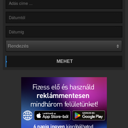
Kapcsolat
Írj nekünk!
Partnerek
Rádiós partnerek
Rádió beágyazás
Ágyazd be weboldaladba
Online rádió készítés
Készítés lépésről lépésre
MEHET