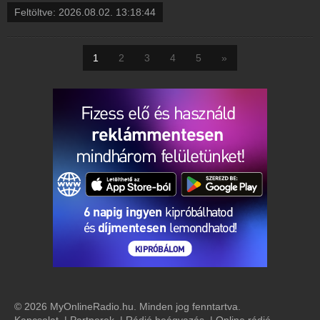
Feltöltve:
2026.08.02. 13:18:44
1
2
3
4
5
»
© 2026 MyOnlineRadio.hu. Minden jog fenntartva.