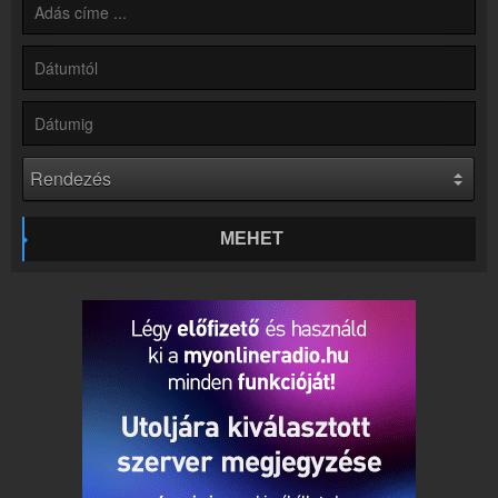
Kapcsolat
Írj nekünk!
Partnerek
Rádiós partnerek
Rádió beágyazás
Ágyazd be weboldaladba
Online rádió készítés
Készítés lépésről lépésre
MEHET