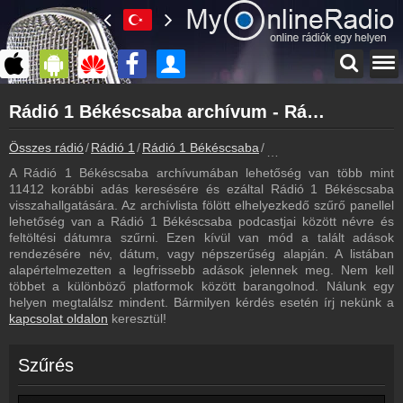
Főoldal
Rádió 1 Békéscsaba archívum - Rádió 1 Békéscsaba podcasts - Rádió 1 Békéscsaba visszahallgatás
myonlineradio.hu
Rádió 1 Békéscsaba
Összes rádió
Rádió 1
Rádió 1 Békéscsaba
Rádió 1 Békéscsaba arc
Vissza a Rádió 1 Békéscsaba oldalára
A Rádió 1 Békéscsaba archívumában lehetőség van több mint
Bejelentkezés
11412 korábbi adás keresésére és ezáltal Rádió 1 Békéscsaba
Hozz létre saját fiókot!
visszahallgatására. Az archívlista fölött elhelyezkedő szűrő panellel
lehetőség van a Rádió 1 Békéscsaba podcastjai között névre és
Most szól
feltöltési dátumra szűrni. Ezen kívül van mód a talált adások
Tudd meg mi szólt eddig
rendezésére név, dátum, vagy népszerűség alapján. A listában
alapértelmezetten a legfrissebb adások jelennek meg. Nem kell
Műsorújság
többet a különböző platformok között barangolnod. Nálunk egy
Rádió 1 Békéscsaba műsorai
helyen megtalálsz mindent. Bármilyen kérdés esetén írj nekünk a
kapcsolat oldalon
keresztül!
Webkamera
Rádió 1 Békéscsaba webkamera, élőkép
Szűrés
Hírek
Rádió 1 Békéscsaba kapcsolatos hírek