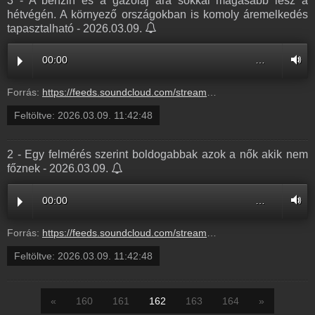
3 - A benzin és a gázolaj ára sokkal magasabb lesz a
hétvégén. A környező országokban is komoly áremelkedés
tapasztalható - 2026.03.09.
00:00
…
Forrás:
https://feeds.soundcloud.com/stream/2280138791-radio1hungary-3-a-benzin-es-a-gazolaj-ara-sokkal-magasabb-lesz-a-hetvegen-a-kornyezo-orszagokban-is-komoly-aremelkedes-tapasztalhato-3.mp3
Feltöltve:
2026.03.09. 11:42:48
2 - Egy felmérés szerint boldogabbak azok a nők akik nem
főznek - 2026.03.09.
00:00
…
Forrás:
https://feeds.soundcloud.com/stream/2280138797-radio1hungary-2-egy-felmeres-szerint-boldogabbak-azok-a-nok-akik-nem-foznek-2.mp3
Feltöltve:
2026.03.09. 11:42:48
«
160
161
162
163
164
»