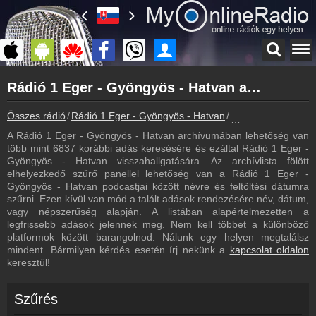
Főoldal
Rádió 1 Eger - Gyöngyös - Hatvan archívum - Rádió 1 Eger - Gyöngyös - Hatvan podcasts - Rádió 1 Eger - Gyöngyös - Hatvan visszahallgatás
myonlineradio.hu
Rádió 1 Eger - Gyöngyös - Hatvan
Összes rádió
Rádió 1 Eger - Gyöngyös - Hatvan
Rádió 1 Eger - Gyö
Vissza a Rádió 1 Eger - Gyöngyös - Hatvan oldalára
A Rádió 1 Eger - Gyöngyös - Hatvan archívumában lehetőség van
Bejelentkezés
több mint 6837 korábbi adás keresésére és ezáltal Rádió 1 Eger -
Hozz létre saját fiókot!
Gyöngyös - Hatvan visszahallgatására. Az archívlista fölött
elhelyezkedő szűrő panellel lehetőség van a Rádió 1 Eger -
Most szól
Gyöngyös - Hatvan podcastjai között névre és feltöltési dátumra
Tudd meg mi szólt eddig
szűrni. Ezen kívül van mód a talált adások rendezésére név, dátum,
vagy népszerűség alapján. A listában alapértelmezetten a
Frekvenciák
legfrissebb adások jelennek meg. Nem kell többet a különböző
Rádió 1 Eger - Gyöngyös - Hatvan frekvencia
platformok között barangolnod. Nálunk egy helyen megtalálsz
mindent. Bármilyen kérdés esetén írj nekünk a
kapcsolat oldalon
Műsorújság
keresztül!
Rádió 1 Eger - Gyöngyös - Hatvan műsorai
Webkamera
Szűrés
Rádió 1 Eger - Gyöngyös - Hatvan webkamera, élőkép