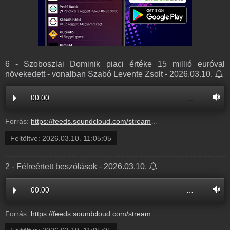
6 - Szoboszlai Dominik piaci értéke 15 millió euróval
növekedett - vonalban Szabó Levente Zsolt - 2026.03.10.
00:00
…
Forrás:
https://feeds.soundcloud.com/stream/2280866831-balazsek-6-szoboszlai-dominik-piaci-erteke-15-millio-euroval-novekedett-vonalban-szabo-levente-zsolt-6.mp3
Feltöltve:
2026.03.10. 11:05:05
2 - Félreértett beszólások - 2026.03.10.
00:00
…
Forrás:
https://feeds.soundcloud.com/stream/2280866828-balazsek-2-felreertett-beszolasok-2.mp3