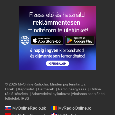
© 2026 MyOnlineRadio.hu. Minden jog fenntartva.
Hírek
|
Kapcsolat
|
Partnerek
|
Rádió beágyazás
|
Online
rádió készítés
|
Adatvédelmi nyilatkozat
|
Általános szerződési
feltételek
|
RSS
MyOnlineRadio.sk
MyRadioOnline.ro