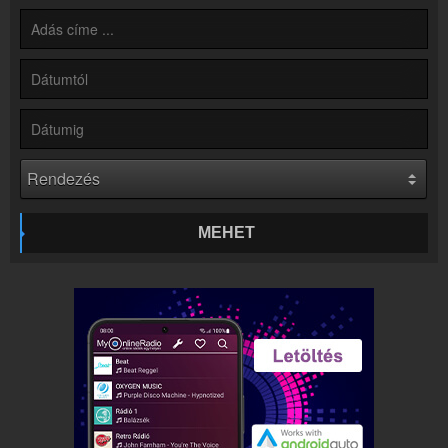
Hírek
Rádió 1 Eger - Gyöngyös - Hatvan kapcsolatos hírek
Kapcsolat
Írj nekünk!
Partnerek
Rádiós partnerek
Rádió beágyazás
Ágyazd be weboldaladba
Online rádió készítés
MEHET
Készítés lépésről lépésre