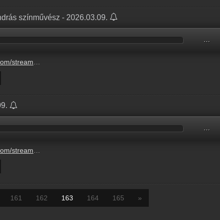
ndrás színművész - 2026.03.09.
…
-csonka-andras-szinmuvesz-5.mp3
09.
…
-1-20260309-6-ora-1.mp3
161
162
163
164
165
»