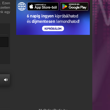
i. Ezen
ezetten
unk egy