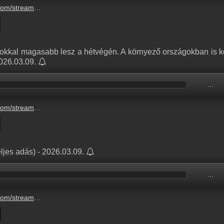
amiktol-nem-tudunk-szabadulni-4.mp3
 sokkal magasabb lesz a hétvégén. A környező országokban is 
2026.03.09.
…
-orszagokban-is-komoly-aremelkedes-tapasztalhato-3.mp3
ljes adás) - 2026.03.09.
…
6-03-09-h-tf-bal-zs-k.mp3