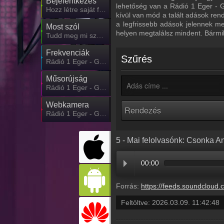
Bejelentkezés
lehetőség van a Rádió 1 Eger - G
Hozz létre saját fiókot!
kívül van mód a talált adások ren
a legfrissebb adások jelennek m
Most szól
helyen megtalálsz mindent. Bármi
Tudd meg mi szólt eddig
Frekvenciák
Szűrés
Rádió 1 Eger - Gyöngyös - Hatvan frekvencia
Műsorújság
Rádió 1 Eger - Gyöngyös - Hatvan műsorai
Webkamera
Rádió 1 Eger - Gyöngyös - Hatvan webkamera, élőkép
5 - Mai felolvasónk: Csonka A
00:00
Forrás:
https://feeds.soundcloud.com/stream/2280138803-radio1hungary-5-mai-felolvason
Feltöltve:
2026.03.09. 11:42:48