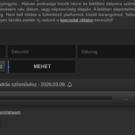
yöngyös - Hatvan podcastjai között névre és feltöltési dátumra szűrn
dezésére név, dátum, vagy népszerűség alapján. A listában alapértelm
eg. Nem kell többet a különböző platformok között barangolnod. Nál
lyen kérdés esetén írj nekünk a
kapcsolat oldalon
keresztül!
MEHET
ndrás színművész - 2026.03.09.
…
k-csonka-andras-szinmuvesz-5.mp3