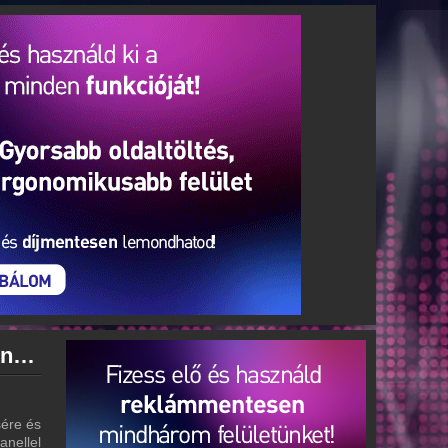
Rádió 1 Eger - Gyöngyös - Hatvan archívum - Rádió 1 Eger - Gyöngyös - Hatvan podcasts - Rádió 1 Eger - Gyöngyös - Hatvan visszahallgatás
 - Visszahallgatás
ére és
anellel