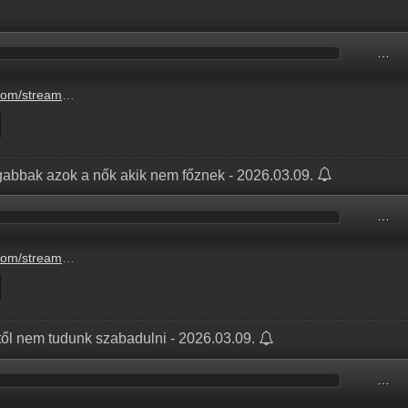
…
8e6-465c-99ac-ef2a4f52cd44.mp3
ogabbak azok a nők akik nem főznek - 2026.03.09.
…
abbak-azok-a-nok-akik-nem-foznek-2.mp3
től nem tudunk szabadulni - 2026.03.09.
…