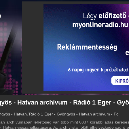
ngyös - Hatvan
Rádió 1 Eger - Gyöngyös - Hatvan archívum - Podcasts
van archívumában lehetőség van több mint 6837 korábbi adás keresés
 Hatvan visszahallgatására. Az archívlista fölött elhelyezkedő szűrő p