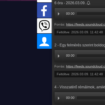
6 óra - 2026.03.09.
00:00
Forrás:
https://feeds.soundcloud.com/stream/2280138800-radio1hungary-ea423b8b-6
Feltöltve:
2026.03.09. 11:42:48
2 - Egy felmérés szerint bold
00:00
Forrás:
https://feeds.soundcloud.com/stream/2280138797-radio1hungary-2-egy-felmeres-szerint-boldog
Feltöltve:
2026.03.09. 11:42:48
4 - Visszatérő rémálmok, amik
00:00