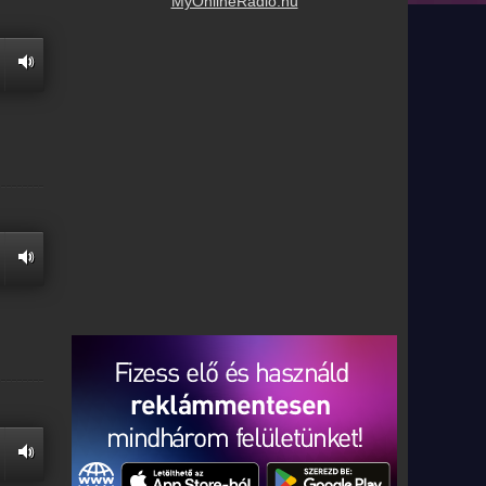
MyOnlineRadio.hu