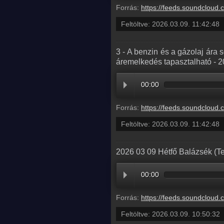
Forrás:
https://feeds.soundcloud.com/stream/2280138794-radio1hungary-4-visszatero-remalmok-
Feltöltve:
2026.03.09. 11:42:48
3 - A benzin és a gázolaj ára
áremelkedés tapasztalható - 
00:00
Forrás:
https://feeds.soundcloud.com/stream/2280138791-radio1hungary-3-a-benzin-es-a-gazolaj-ara-sokkal-magasabb-lesz-a-hetvegen-a-kornyezo
Feltöltve:
2026.03.09. 11:42:48
2026 03 09 Hétfő Balázsék (Te
00:00
Forrás:
https://feeds.soundcloud.com/stream/2280121412-balazsek-202
Feltöltve:
2026.03.09. 10:50:32