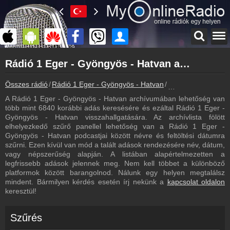
Főoldal
Rádió 1 Eger - Gyöngyös - Hatvan archívum - Rádió 1 Eger - Gyöngyös - Hatvan podcasts - Rádió 1 Eger - Gyöngyös - Hatvan visszahallgatás
myonlineradio.hu
Rádió 1 Eger - Gyöngyös - Hatvan
Összes rádió
Rádió 1 Eger - Gyöngyös - Hatvan
Rádió 1 Eger - Gyö
Vissza a Rádió 1 Eger - Gyöngyös - Hatvan oldalára
A Rádió 1 Eger - Gyöngyös - Hatvan archívumában lehetőség van
Bejelentkezés
több mint 6840 korábbi adás keresésére és ezáltal Rádió 1 Eger -
Hozz létre saját fiókot!
Gyöngyös - Hatvan visszahallgatására. Az archívlista fölött
elhelyezkedő szűrő panellel lehetőség van a Rádió 1 Eger -
Most szól
Gyöngyös - Hatvan podcastjai között névre és feltöltési dátumra
Tudd meg mi szólt eddig
szűrni. Ezen kívül van mód a talált adások rendezésére név, dátum,
vagy népszerűség alapján. A listában alapértelmezetten a
Frekvenciák
legfrissebb adások jelennek meg. Nem kell többet a különböző
Rádió 1 Eger - Gyöngyös - Hatvan frekvencia
platformok között barangolnod. Nálunk egy helyen megtalálsz
mindent. Bármilyen kérdés esetén írj nekünk a
kapcsolat oldalon
Műsorújság
keresztül!
Rádió 1 Eger - Gyöngyös - Hatvan műsorai
Webkamera
Szűrés
Rádió 1 Eger - Gyöngyös - Hatvan webkamera, élőkép