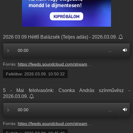
2026 03 09 Hétfő Balázsék (Teljes adás) - 2026.03.09.
00:00
…
Forrás:
https://feeds.soundcloud.com/stream/2280121412-balazsek-2026-03-09-h-tf-bal-zs-k.mp3
Feltöltve:
2026.03.09. 10:50:32
5 - Mai felolvasónk: Csonka András színművész -
2026.03.09.
00:00
…
Forrás:
https://feeds.soundcloud.com/stream/2280120032-balazsek-5-mai-felolvasonk-csonka-andras-szinmuvesz-5.mp3