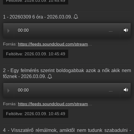
Feltöltve:
2026.03.09. 10:45:49
1 - 20260309 6 óra - 2026.03.09.
00:00
…
Forrás:
https://feeds.soundcloud.com/stream/2280120029-balazsek-1-20260309-6-ora-1.mp3
Feltöltve:
2026.03.09. 10:45:49
2 - Egy felmérés szerint boldogabbak azok a nők akik nem
főznek - 2026.03.09.
00:00
…
Forrás:
https://feeds.soundcloud.com/stream/2280120026-balazsek-2-egy-felmeres-szerint-boldogabbak-azok-a-nok-akik-nem-foznek-2.mp3
Feltöltve:
2026.03.09. 10:45:49
4 - Visszatérő rémálmok, amiktől nem tudunk szabadulni -