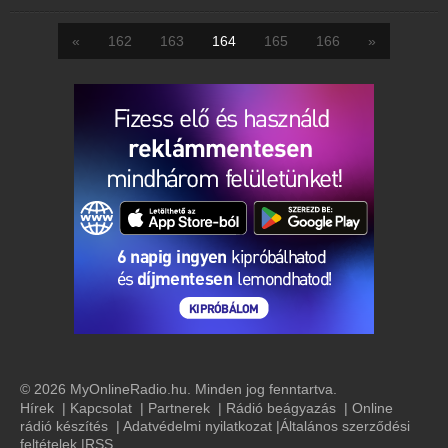
«
162
163
164
165
166
»
© 2026 MyOnlineRadio.hu. Minden jog fenntartva.
Hírek
|
Kapcsolat
|
Partnerek
|
Rádió beágyazás
|
Online
rádió készítés
|
Adatvédelmi nyilatkozat
|
Általános szerződési
feltételek
|
RSS