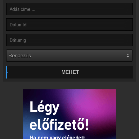
Hírek
Rádió 1 Eger - Gyöngyös - Hatvan kapcsolatos hírek
Kapcsolat
Írj nekünk!
Partnerek
Rádiós partnerek
Rádió beágyazás
Ágyazd be weboldaladba
Online rádió készítés
MEHET
Készítés lépésről lépésre