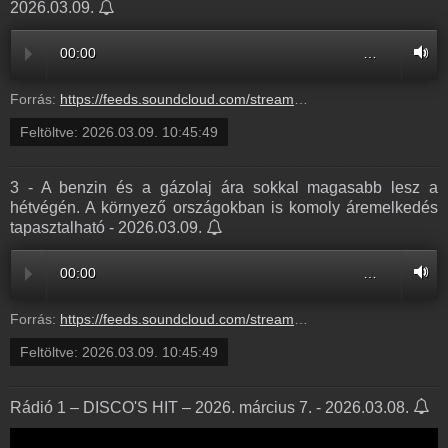
2026.03.09.
00:00
…
Forrás:
https://feeds.soundcloud.com/stream/2280120023-balazsek-4-visszatero-remalmok-amiktol-nem-tudunk-szabadulni-4.mp3
Feltöltve:
2026.03.09. 10:45:49
3 - A benzin és a gázolaj ára sokkal magasabb lesz a
hétvégén. A környező országokban is komoly áremelkedés
tapasztalható - 2026.03.09.
00:00
…
Forrás:
https://feeds.soundcloud.com/stream/2280120020-balazsek-3-a-benzin-es-a-gazolaj-ara-sokkal-magasabb-lesz-a-hetvegen-a-kornyezo-orszagokban-is-komoly-aremelkedes-tapasztalhato-3.mp3
Feltöltve:
2026.03.09. 10:45:49
Rádió 1 – DISCO'S HIT – 2026. március 7. - 2026.03.08.