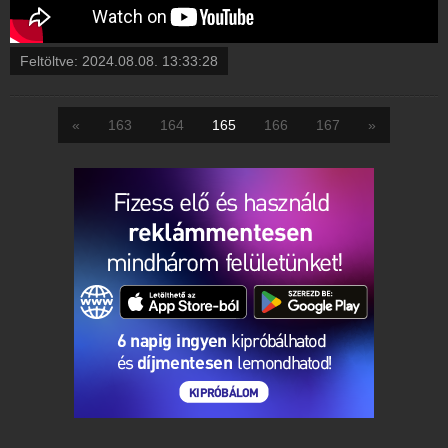
Feltöltve:
2024.08.08. 13:33:28
«
163
164
165
166
167
»