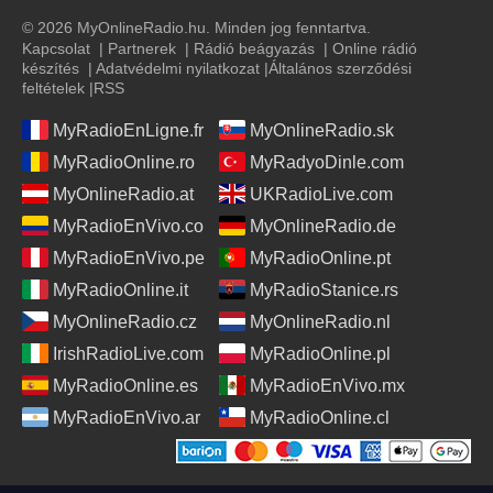
© 2026 MyOnlineRadio.hu. Minden jog fenntartva.
Kapcsolat
|
Partnerek
|
Rádió beágyazás
|
Online rádió
készítés
|
Adatvédelmi nyilatkozat
|
Általános szerződési
feltételek
|
RSS
MyRadioEnLigne.fr
MyOnlineRadio.sk
MyRadioOnline.ro
MyRadyoDinle.com
MyOnlineRadio.at
UKRadioLive.com
MyRadioEnVivo.co
MyOnlineRadio.de
MyRadioEnVivo.pe
MyRadioOnline.pt
MyRadioOnline.it
MyRadioStanice.rs
MyOnlineRadio.cz
MyOnlineRadio.nl
IrishRadioLive.com
MyRadioOnline.pl
MyRadioOnline.es
MyRadioEnVivo.mx
MyRadioEnVivo.ar
MyRadioOnline.cl