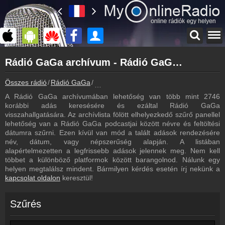
Főoldal
Rádió GaGa archívum - Rádió GaGa podcasts - Rádió GaGa visszahallgatás
myonlineradio.hu
Rádió GaGa
Összes rádió
Rádió GaGa
Rádió GaGa archívum - Podcasts - Vissz
Vissza a Rádió GaGa oldalára
A Rádió GaGa archívumában lehetőség van több mint 2746
Bejelentkezés
korábbi adás keresésére és ezáltal Rádió GaGa
Hozz létre saját fiókot!
visszahallgatására. Az archívlista fölött elhelyezkedő szűrő panellel
lehetőség van a Rádió GaGa podcastjai között névre és feltöltési
Most szól
dátumra szűrni. Ezen kívül van mód a talált adások rendezésére
Tudd meg mi szólt eddig
név, dátum, vagy népszerűség alapján. A listában
alapértelmezetten a legfrissebb adások jelennek meg. Nem kell
Frekvenciák
többet a különböző platformok között barangolnod. Nálunk egy
Rádió GaGa frekvencia
helyen megtalálsz mindent. Bármilyen kérdés esetén írj nekünk a
kapcsolat oldalon
keresztül!
Műsorújság
Rádió GaGa műsorai
Szűrés
Hírek
Rádió GaGa kapcsolatos hírek