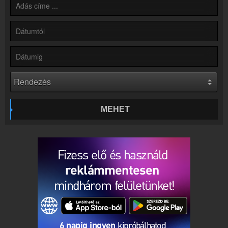
Kapcsolat
Írj nekünk!
Partnerek
Rádiós partnerek
Rádió beágyazás
Ágyazd be weboldaladba
Online rádió készítés
Készítés lépésről lépésre
MEHET