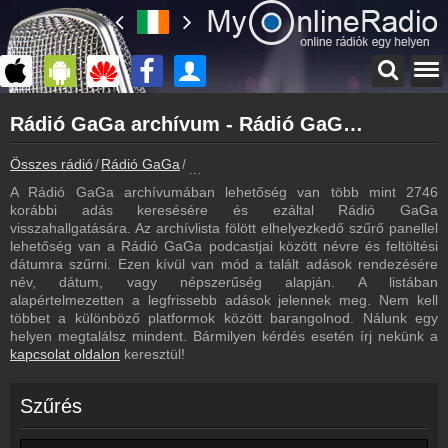
Főoldal
Rádió GaGa archívum - Rádió GaGa podcasts - Rádió GaGa visszahallgatás
myonlineradio.hu
Rádió GaGa
Összes rádió
Rádió GaGa
Rádió GaGa archívum - Podcasts - Vissz
Vissza a Rádió GaGa oldalára
A Rádió GaGa archívumában lehetőség van több mint 2746
Bejelentkezés
korábbi adás keresésére és ezáltal Rádió GaGa
Hozz létre saját fiókot!
visszahallgatására. Az archívlista fölött elhelyezkedő szűrő panellel
lehetőség van a Rádió GaGa podcastjai között névre és feltöltési
Most szól
dátumra szűrni. Ezen kívül van mód a talált adások rendezésére
Tudd meg mi szólt eddig
név, dátum, vagy népszerűség alapján. A listában
alapértelmezetten a legfrissebb adások jelennek meg. Nem kell
Frekvenciák
többet a különböző platformok között barangolnod. Nálunk egy
Rádió GaGa frekvencia
helyen megtalálsz mindent. Bármilyen kérdés esetén írj nekünk a
kapcsolat oldalon
keresztül!
Műsorújság
Rádió GaGa műsorai
Szűrés
Hírek
Rádió GaGa kapcsolatos hírek