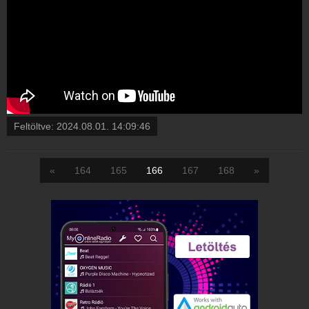
Feltöltve:
2024.08.01. 14:09:46
«
164
165
166
167
168
»