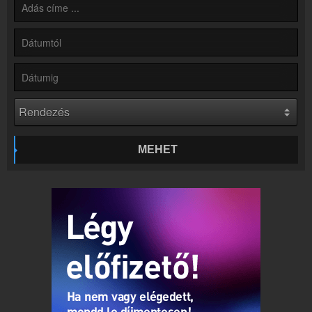
Kapcsolat
Írj nekünk!
Partnerek
Rádiós partnerek
Rádió beágyazás
Ágyazd be weboldaladba
Online rádió készítés
Készítés lépésről lépésre
MEHET