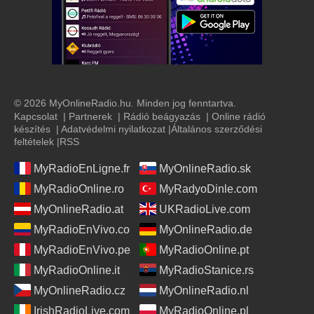
© 2026 MyOnlineRadio.hu. Minden jog fenntartva.
Kapcsolat
|
Partnerek
|
Rádió beágyazás
|
Online rádió
készítés
|
Adatvédelmi nyilatkozat
|
Általános szerződési
feltételek
|
RSS
MyRadioEnLigne.fr
MyOnlineRadio.sk
MyRadioOnline.ro
MyRadyoDinle.com
MyOnlineRadio.at
UKRadioLive.com
MyRadioEnVivo.co
MyOnlineRadio.de
MyRadioEnVivo.pe
MyRadioOnline.pt
MyRadioOnline.it
MyRadioStanice.rs
MyOnlineRadio.cz
MyOnlineRadio.nl
IrishRadioLive.com
MyRadioOnline.pl