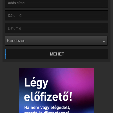
Kapcsolat
Írj nekünk!
Partnerek
Rádiós partnerek
Rádió beágyazás
Ágyazd be weboldaladba
Online rádió készítés
Készítés lépésről lépésre
MEHET