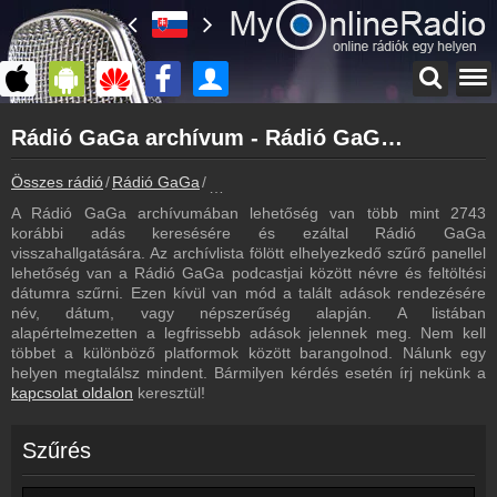
Főoldal
Rádió GaGa archívum - Rádió GaGa podcasts - Rádió GaGa visszahallgatás
myonlineradio.hu
Rádió GaGa
Összes rádió
Rádió GaGa
Rádió GaGa archívum - Podcasts - Vissz
Vissza a Rádió GaGa oldalára
A Rádió GaGa archívumában lehetőség van több mint 2743
Bejelentkezés
korábbi adás keresésére és ezáltal Rádió GaGa
Hozz létre saját fiókot!
visszahallgatására. Az archívlista fölött elhelyezkedő szűrő panellel
lehetőség van a Rádió GaGa podcastjai között névre és feltöltési
Most szól
dátumra szűrni. Ezen kívül van mód a talált adások rendezésére
Tudd meg mi szólt eddig
név, dátum, vagy népszerűség alapján. A listában
alapértelmezetten a legfrissebb adások jelennek meg. Nem kell
Frekvenciák
többet a különböző platformok között barangolnod. Nálunk egy
Rádió GaGa frekvencia
helyen megtalálsz mindent. Bármilyen kérdés esetén írj nekünk a
kapcsolat oldalon
keresztül!
Műsorújság
Rádió GaGa műsorai
Szűrés
Hírek
Rádió GaGa kapcsolatos hírek