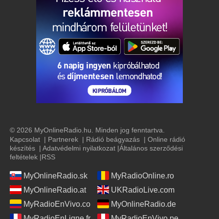
© 2026 MyOnlineRadio.hu. Minden jog fenntartva.
Kapcsolat
|
Partnerek
|
Rádió beágyazás
|
Online rádió
készítés
|
Adatvédelmi nyilatkozat
|
Általános szerződési
feltételek
|
RSS
MyOnlineRadio.sk
MyRadioOnline.ro
MyOnlineRadio.at
UKRadioLive.com
MyRadioEnVivo.co
MyOnlineRadio.de
MyRadioEnLigne.fr
MyRadioEnVivo.pe