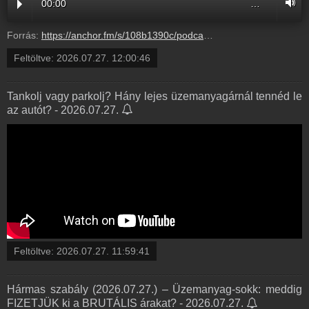
00:00
…
Forrás:
https://anchor.fm/s/108b1390c/podcast/play/123376738/https%3A%2F%2Fd3ctxlq1ktw2nl.cloudfront.net%2Fstaging%2F2026-6-27%2F428691074-44100-2-76fdc08640aca.mp3
Feltöltve:
2026.07.27. 12:00:46
Tankolj vagy parkolj? Hány lejes üzemanyagárnál tennéd le
az autót? - 2026.07.27.
Feltöltve:
2026.07.27. 11:59:41
Hármas szabály (2026.07.27.) – Üzemanyag-sokk: meddig
FIZETJÜK ki a BRUTÁLIS árakat? - 2026.07.27.