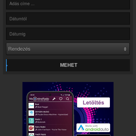
Kapcsolat
Írj nekünk!
Partnerek
Rádiós partnerek
Rádió beágyazás
Ágyazd be weboldaladba
Online rádió készítés
Készítés lépésről lépésre
MEHET