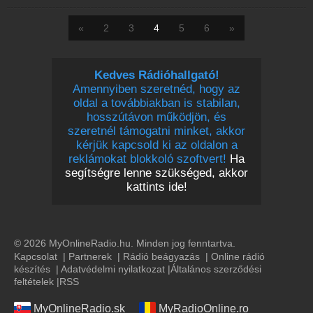
«
2
3
4
5
6
»
Kedves Rádióhallgató!
Amennyiben szeretnéd, hogy az
oldal a továbbiakban is stabilan,
hosszútávon működjön, és
szeretnél támogatni minket, akkor
kérjük kapcsold ki az oldalon a
reklámokat blokkoló szoftvert!
Ha
segítségre lenne szükséged, akkor
kattints ide!
© 2026 MyOnlineRadio.hu. Minden jog fenntartva.
Kapcsolat
|
Partnerek
|
Rádió beágyazás
|
Online rádió
készítés
|
Adatvédelmi nyilatkozat
|
Általános szerződési
feltételek
|
RSS
MyOnlineRadio.sk
MyRadioOnline.ro