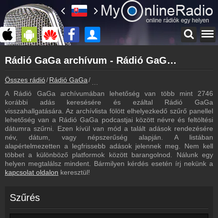
Főoldal
Rádió GaGa archívum - Rádió GaGa podcasts - Rádió GaGa visszahallgatás
myonlineradio.hu
Rádió GaGa
Összes rádió
Rádió GaGa
Rádió GaGa archívum - Podcasts - Vissz
Vissza a Rádió GaGa oldalára
A Rádió GaGa archívumában lehetőség van több mint 2746
Bejelentkezés
korábbi adás keresésére és ezáltal Rádió GaGa
Hozz létre saját fiókot!
visszahallgatására. Az archívlista fölött elhelyezkedő szűrő panellel
lehetőség van a Rádió GaGa podcastjai között névre és feltöltési
Most szól
dátumra szűrni. Ezen kívül van mód a talált adások rendezésére
Tudd meg mi szólt eddig
név, dátum, vagy népszerűség alapján. A listában
alapértelmezetten a legfrissebb adások jelennek meg. Nem kell
Frekvenciák
többet a különböző platformok között barangolnod. Nálunk egy
Rádió GaGa frekvencia
helyen megtalálsz mindent. Bármilyen kérdés esetén írj nekünk a
kapcsolat oldalon
keresztül!
Műsorújság
Rádió GaGa műsorai
Szűrés
Hírek
Rádió GaGa kapcsolatos hírek