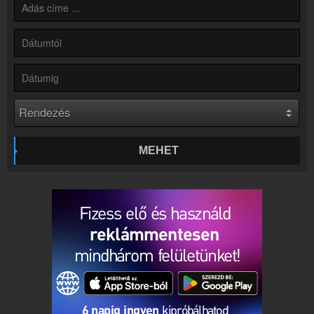
Kapcsolat
Írj nekünk!
Partnerek
Rádiós partnerek
Rádió beágyazás
Ágyazd be weboldaladba
Online rádió készítés
Készítés lépésről lépésre
MEHET