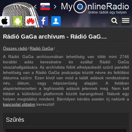
Főoldal
Rádió GaGa archívum - Rádió GaGa podcasts - Rádió GaGa visszahallgatás
myonlineradio.hu
Rádió GaGa
Összes rádió
Rádió GaGa
Rádió GaGa archívum - Podcasts - Vissz
Vissza a Rádió GaGa oldalára
A Rádió GaGa archívumában lehetőség van több mint 2746
Bejelentkezés
korábbi adás keresésére és ezáltal Rádió GaGa
Hozz létre saját fiókot!
visszahallgatására. Az archívlista fölött elhelyezkedő szűrő panellel
lehetőség van a Rádió GaGa podcastjai között névre és feltöltési
Most szól
dátumra szűrni. Ezen kívül van mód a talált adások rendezésére
Tudd meg mi szólt eddig
név, dátum, vagy népszerűség alapján. A listában
alapértelmezetten a legfrissebb adások jelennek meg. Nem kell
Frekvenciák
többet a különböző platformok között barangolnod. Nálunk egy
Rádió GaGa frekvencia
helyen megtalálsz mindent. Bármilyen kérdés esetén írj nekünk a
kapcsolat oldalon
keresztül!
Műsorújság
Rádió GaGa műsorai
Szűrés
Hírek
Rádió GaGa kapcsolatos hírek