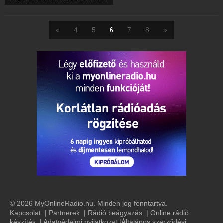
«
4
5
6
7
8
»
© 2026 MyOnlineRadio.hu. Minden jog fenntartva.
Kapcsolat
|
Partnerek
|
Rádió beágyazás
|
Online rádió
készítés
|
Adatvédelmi nyilatkozat
|
Általános szerződési