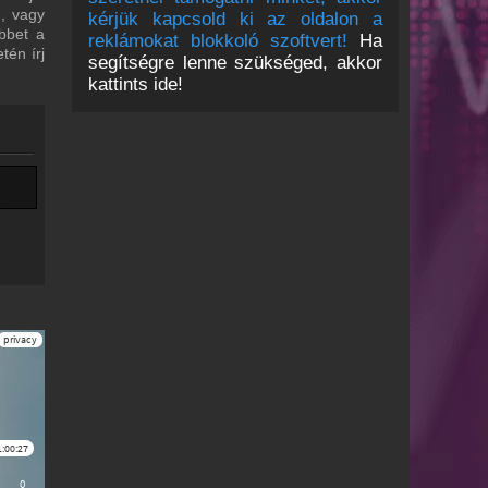
m, vagy
kérjük kapcsold ki az oldalon a
bbet a
reklámokat blokkoló szoftvert!
Ha
tén írj
segítségre lenne szükséged, akkor
kattints ide!