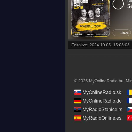
Feltöltve:
2024.10.05. 15:08:03
© 2026 MyOnlineRadio.hu. Mind
MyOnlineRadio.sk
MyOnlineRadio.de
MyRadioStanice.rs
MyRadioOnline.es