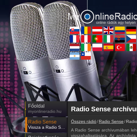
Főoldal
myonlineradio.hu
Összes rádió
Radio Sense
Radio
Radio Sense
Vissza a Radio Sense oldalára
A Radio Sense archívumában lehe
visszahallgatására. Az archívlist