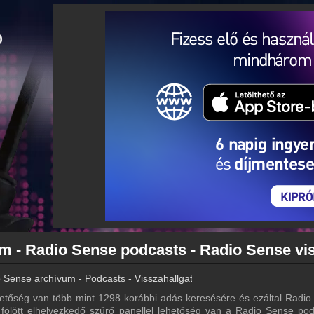
 Sense archívum - Podcasts - Visszahallgatás
tőség van több mint 1298 korábbi adás keresésére és ezáltal Radio
a fölött elhelyezkedő szűrő panellel lehetőség van a Radio Sense pod