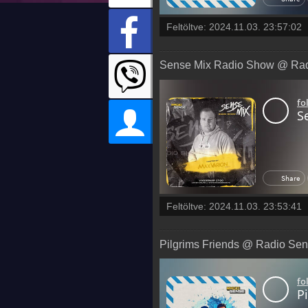
Feltöltve:
2024.11.03. 23:57:02
Sense Mix Radio Show @ Radi
Feltöltve:
2024.11.03. 23:53:41
Pilgrims Friends @ Radio Sen