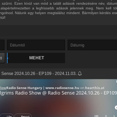
ra szűrni. Ezen kívül van mód a talált adások rendezésére név, dátu
 alapértelmezetten a legfrissebb adások jelennek meg. Nem kell tö
ngolnod. Nálunk egy helyen megtalálsz mindent. Bármilyen kérdés ese
tül!
MEHET
 Sense 2024.10.26 - EP109 - 2024.11.03.