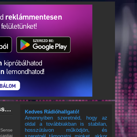
Radio Sense archívum - Radio Sense podcasts - Radio Sense visszahallgatás
Kedves Rádióhallgató!
Amennyiben szeretnéd, hogy az
oldal a továbbiakban is stabilan,
hosszútávon működjön, és
 Sense
castjai
szeretnél támogatni minket, akkor