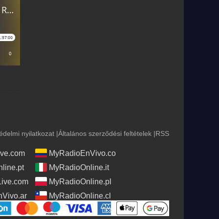
édelmi nyilatkozat
|
Általános szerződési feltételek
|
RSS
ve.com
MyRadioEnVivo.co
line.pt
MyRadioOnline.it
Live.com
MyRadioOnline.pl
Vivo.ar
MyRadioOnline.cl