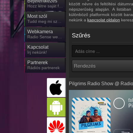
Bejelentkezés
között névre és feltöltési dátum
Hozz létre saját fiókot!
népszerűség alapján. A listában
különböző platformok között bara
Most szól
nekünk a
kapcsolat oldalon
keresz
Tudd meg mi szólt eddig
Webkamera
Szűrés
Radio Sense webkamera, élőkép
Kapcsolat
Írj nekünk!
Partnerek
Rádiós partnerek
Pilgrims Radio Show @ Radio