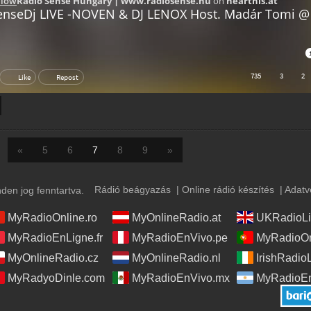
«
5
6
7
8
9
»
Rádió beágyazás
|
Online rádió készítés
|
Adatv
en jog fenntartva.
MyRadioOnline.ro
MyOnlineRadio.at
UKRadioLi
MyRadioEnLigne.fr
MyRadioEnVivo.pe
MyRadioOn
MyOnlineRadio.cz
MyOnlineRadio.nl
IrishRadio
MyRadyoDinle.com
MyRadioEnVivo.mx
MyRadioEn