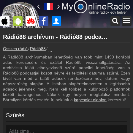
Főoldal
Rádió88 archívum - Rádió88 podcasts - Rádió88 visszahallgatás
myonlineradio.hu
Rádió88
Összes rádió
Rádió88
Rádió88 archívum - Podcasts - Visszahallgat
Vissza a Rádió88 oldalára
A Rádió88 archívumában lehetőség van több mint 1490 korábbi
Bejelentkezés
adás keresésére és ezáltal Rádió88 visszahallgatására. Az
Hozz létre saját fiókot!
archívlista fölött elhelyezkedő szűrő panellel lehetőség van a
Rádió88 podcastjai között névre és feltöltési dátumra szűrni. Ezen
Most szól
kívül van mód a talált adások rendezésére név, dátum, vagy
Tudd meg mi szólt eddig
népszerűség alapján. A listában alapértelmezetten a legfrissebb
adások jelennek meg. Nem kell többet a különböző platformok
Műsorújság
között barangolnod. Nálunk egy helyen megtalálsz mindent.
Rádió88 műsorai
Bármilyen kérdés esetén írj nekünk a
kapcsolat oldalon
keresztül!
Webkamera
Rádió88 webkamera, élőkép
Szűrés
Hírek
Rádió88 kapcsolatos hírek