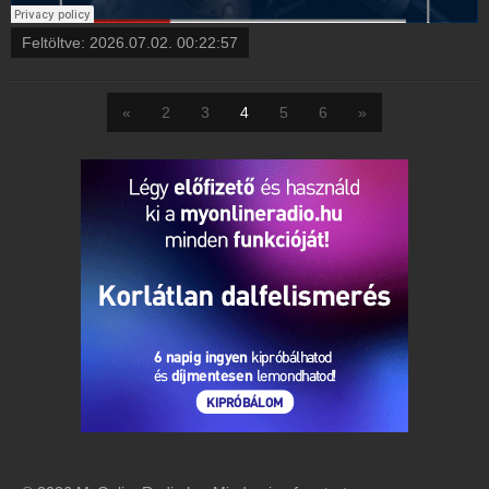
Feltöltve:
2026.07.02. 00:22:57
«
2
3
4
5
6
»