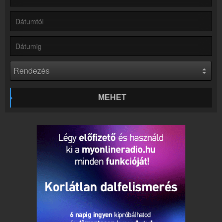
Kapcsolat
Írj nekünk!
Partnerek
Rádiós partnerek
Rádió beágyazás
Ágyazd be weboldaladba
Online rádió készítés
Készítés lépésről lépésre
MEHET