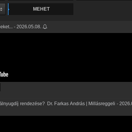
MEHET
ket... - 2026.05.08.
nyugdíj rendezése? ️ Dr. Farkas András | Millásreggeli - 2026.