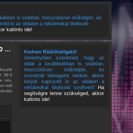
iakban is stabilan, hosszútávon működjön, és
sold ki az oldalon a reklámokat blokkoló
r kattints ide!
radiocafé 98.0 archívum - radiocafé 98.0 podcasts - radiocafé 98.0 visszahallgatás
Kedves Rádióhallgató!
Amennyiben szeretnéd, hogy az
oldal a továbbiakban is stabilan,
hosszútávon működjön, és
iocafé
fé 98.0
szeretnél támogatni minket, akkor
re név,
kérjük kapcsold ki az oldalon a
em kell
reklámokat blokkoló szoftvert!
Ha
 kérdés
segítségre lenne szükséged, akkor
kattints ide!