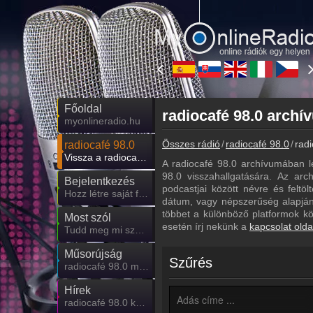
Főoldal
myonlineradio.hu
Összes rádió
radiocafé 98.0
radi
radiocafé 98.0
Vissza a radiocafé 98.0 oldalára
A radiocafé 98.0 archívumában l
98.0 visszahallgatására. Az arch
Bejelentkezés
podcastjai között névre és feltö
Hozz létre saját fiókot!
dátum, vagy népszerűség alapján.
többet a különböző platformok k
Most szól
esetén írj nekünk a
kapcsolat olda
Tudd meg mi szólt eddig
Műsorújság
Szűrés
radiocafé 98.0 műsorai
Hírek
radiocafé 98.0 kapcsolatos hírek