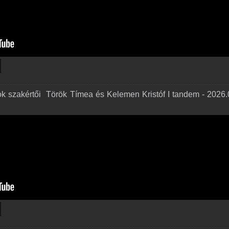
ok szakértői ️ Török Tímea és Kelemen Kristóf I tandem - 2026.