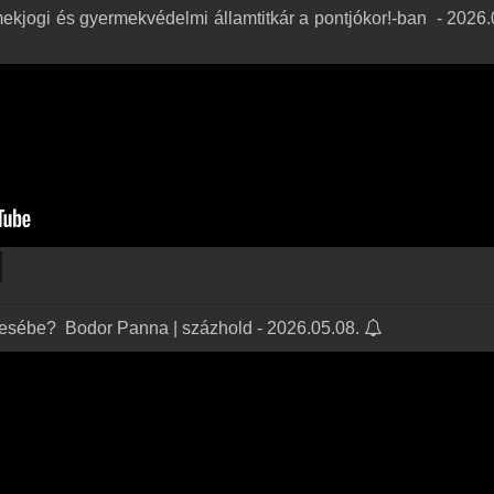
kjogi és gyermekvédelmi államtitkár a pontjókor!-ban ️ - 2026.
mesébe? ️ Bodor Panna | százhold - 2026.05.08.