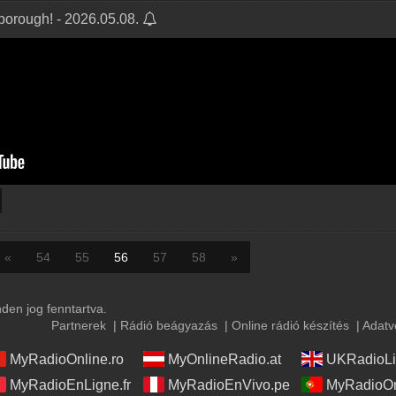
borough! - 2026.05.08.
«
54
55
56
57
58
»
en jog fenntartva.
Partnerek
|
Rádió beágyazás
|
Online rádió készítés
|
Adatv
MyRadioOnline.ro
MyOnlineRadio.at
UKRadioLi
MyRadioEnLigne.fr
MyRadioEnVivo.pe
MyRadioOn