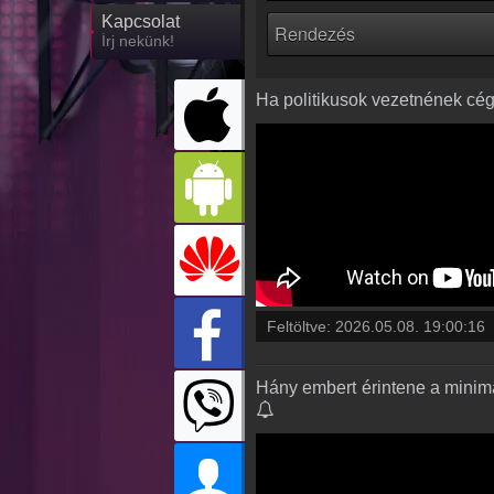
Kapcsolat
Írj nekünk!
Ha politikusok vezetnének cége
Feltöltve:
2026.05.08. 19:00:16
Hány embert érintene a minimál