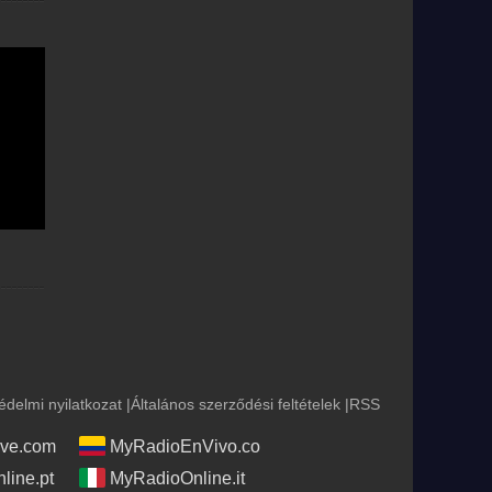
édelmi nyilatkozat
|
Általános szerződési feltételek
|
RSS
ve.com
MyRadioEnVivo.co
line.pt
MyRadioOnline.it