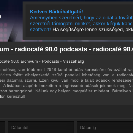
Kedves Rádióhallgató!
Amennyiben szeretnéd, hogy az oldal a tovább
szeretnél támogatni minket, akkor kérjük kapc
szoftvert!
Ha segítségre lenne szükséged, akko
ocafé 98.0 archívum - Podcasts - Visszahallgatás
ehetőség van több mint 2948 korábbi adás keresésére és ezáltal rad
ívlista fölött elhelyezkedő szűrő panellel lehetőség van a radioca
ltési dátumra szűrni. Ezen kívül van mód a talált adások rendezésé
 A listában alapértelmezetten a legfrissebb adások jelennek meg. N
özött barangolnod. Nálunk egy helyen megtalálsz mindent. Bármilyen
lon
keresztül!