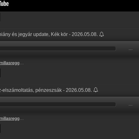
hiány és jegyár update, Kék kör - 2026.05.08.
…
e_radiocafe98_20260508-0900_OK.mp3
z-elszámoltatás, pénzeszsák - 2026.05.08.
…
e_radiocafe98_20260508-0800_OK.mp3