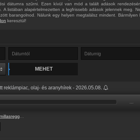
ltési dátumra szűrni. Ezen kívül van mód a talált adások rendezésé
 A listában alapértelmezetten a legfrissebb adások jelennek meg. N
özött barangolnod. Nálunk egy helyen megtalálsz mindent. Bármilyen
lon
keresztül!
MEHET
tt reklámpiac, olaj- és aranyhírek - 2026.05.08.
…
e_radiocafe98_20260508-0700_OK.mp3