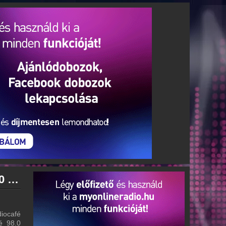
radiocafé 98.0 archívum - radiocafé 98.0 podcasts - radiocafé 98.0 visszahallgatás
iocafé
fé 98.0