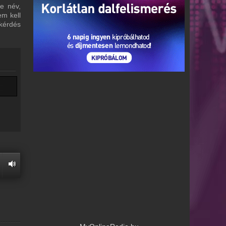
re név,
em kell
 kérdés