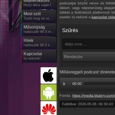
Bejelentkezés
podcastjai között névre és feltö
Hozz létre saját fiókot!
dátum, vagy népszerűség alapján.
többet a különböző platformok k
Most szól
esetén írj nekünk a
kapcsolat olda
Tudd meg mi szólt eddig
Műsorújság
Szűrés
radiocafé 98.0 műsorai
Hírek
radiocafé 98.0 kapcsolatos hírek
Kapcsolat
Írj nekünk!
Millásreggeli podcast: tönkrete
00:00
Forrás:
https://media.blubrry.com/millasreggeli/millasreggeli.hu/wp-content/uploads/2026/05/caf
Feltöltve:
2026.05.08. 06:30:43