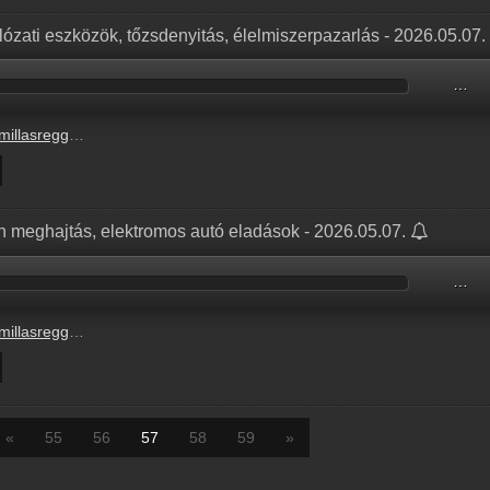
álózati eszközök, tőzsdenyitás, élelmiszerpazarlás - 2026.05.07.
…
e_radiocafe98_20260507-0900_OK.mp3
én meghajtás, elektromos autó eladások - 2026.05.07.
…
e_radiocafe98_20260507-0800_OK.mp3
«
55
56
57
58
59
»