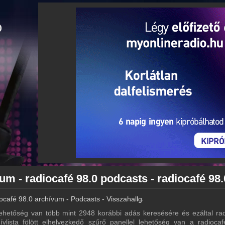
ocafé 98.0 archívum - Podcasts - Visszahallgatás
ehetőség van több mint 2948 korábbi adás keresésére és ezáltal rad
ívlista fölött elhelyezkedő szűrő panellel lehetőség van a radioca