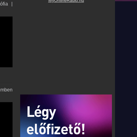
MyOnlineRadio.hu
fia |
demben