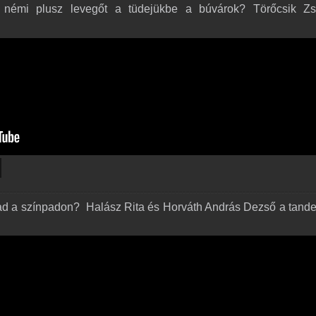
émi plusz levegőt a tüdejükbe a búvárok? ️Törőcsik Zsó
gad a színpadon? ️ Halász Rita és Horváth András Dezső a tan