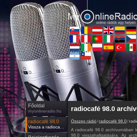
Főoldal
myonlineradio.hu
Összes rádió
radiocafé 98.0
radi
radiocafé 98.0
Vissza a radiocafé 98.0 oldalára
A radiocafé 98.0 archívumában l
98.0 visszahallgatására. Az arch