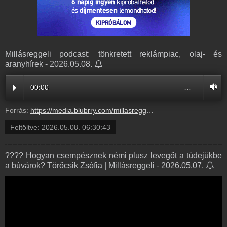
Millásreggeli podcast: tönkretett reklámpiac, olaj- és
aranyhírek - 2026.05.08.
00:00
…
Forrás:
https://media.blubrry.com/millasreggeli/millasreggeli.hu/wp-content/uploads/2026/05/cafe_radiocafe98_20260508-0700_OK.mp3
Feltöltve:
2026.05.08. 06:30:43
???? Hogyan csempésznek némi plusz levegőt a tüdejükbe
a búvárok? ️Törőcsik Zsófia | Millásreggeli - 2026.05.07.