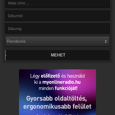
Partnerek
Rádiós partnerek
Rádió beágyazás
Ágyazd be weboldaladba
Online rádió készítés
Készítés lépésről lépésre
MEHET