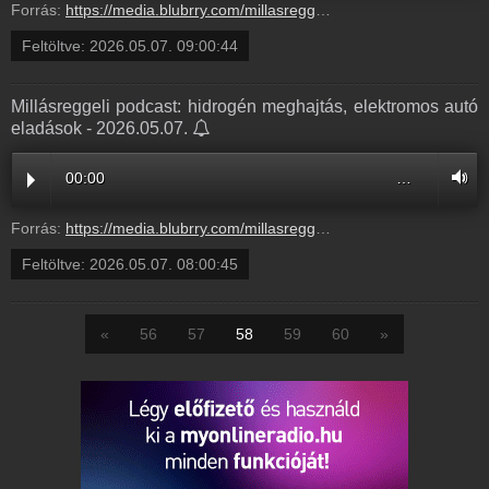
Forrás:
https://media.blubrry.com/millasreggeli/millasreggeli.hu/wp-content/uploads/2026/05/cafe_radiocafe98_20260507-0900_OK.mp3
Feltöltve:
2026.05.07. 09:00:44
Millásreggeli podcast: hidrogén meghajtás, elektromos autó
eladások - 2026.05.07.
00:00
…
Forrás:
https://media.blubrry.com/millasreggeli/millasreggeli.hu/wp-content/uploads/2026/05/cafe_radiocafe98_20260507-0800_OK.mp3
Feltöltve:
2026.05.07. 08:00:45
«
56
57
58
59
60
»