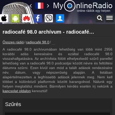
Főoldal
radiocafé 98.0 archívum - radiocafé 98.0 podcasts - radiocafé 98.0 visszahallgatás
myonlineradio.hu
radiocafé 98.0
Összes rádió
radiocafé 98.0
radiocafé 98.0 archívum - Podcasts - V
Vissza a radiocafé 98.0 oldalára
A radiocafé 98.0 archívumában lehetőség van több mint 2956
Bejelentkezés
korábbi adás keresésére és ezáltal radiocafé 98.0
Hozz létre saját fiókot!
visszahallgatására. Az archívlista fölött elhelyezkedő szűrő panellel
lehetőség van a radiocafé 98.0 podcastjai között névre és feltöltési
Most szól
dátumra szűrni. Ezen kívül van mód a talált adások rendezésére
Tudd meg mi szólt eddig
név, dátum, vagy népszerűség alapján. A listában
alapértelmezetten a legfrissebb adások jelennek meg. Nem kell
Műsorújság
többet a különböző platformok között barangolnod. Nálunk egy
radiocafé 98.0 műsorai
helyen megtalálsz mindent. Bármilyen kérdés esetén írj nekünk a
kapcsolat oldalon
keresztül!
Hírek
radiocafé 98.0 kapcsolatos hírek
Szűrés
Kapcsolat
Írj nekünk!