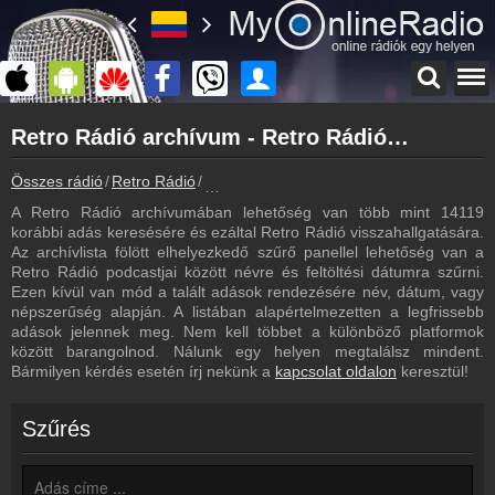
Főoldal
Retro Rádió archívum - Retro Rádió podcasts - Retro Rádió visszahallgatás
myonlineradio.hu
Retro Rádió
Összes rádió
Retro Rádió
Retro Rádió archívum - Podcasts - Vissza
Vissza a Retro Rádió oldalára
A Retro Rádió archívumában lehetőség van több mint 14119
Bejelentkezés
korábbi adás keresésére és ezáltal Retro Rádió visszahallgatására.
Hozz létre saját fiókot!
Az archívlista fölött elhelyezkedő szűrő panellel lehetőség van a
Retro Rádió podcastjai között névre és feltöltési dátumra szűrni.
Most szól
Ezen kívül van mód a talált adások rendezésére név, dátum, vagy
Tudd meg mi szólt eddig
népszerűség alapján. A listában alapértelmezetten a legfrissebb
adások jelennek meg. Nem kell többet a különböző platformok
Frekvenciák
között barangolnod. Nálunk egy helyen megtalálsz mindent.
Retro Rádió frekvencia
Bármilyen kérdés esetén írj nekünk a
kapcsolat oldalon
keresztül!
Műsorújság
Retro Rádió műsorai
Szűrés
Webkamera
Retro Rádió webkamera, élőkép