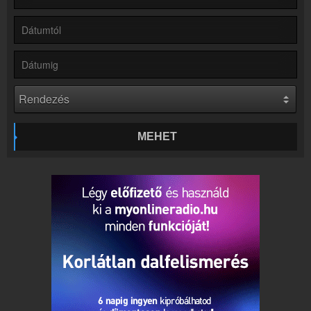
Hírek
Retro Rádió kapcsolatos hírek
Kapcsolat
Írj nekünk!
Partnerek
Rádiós partnerek
Rádió beágyazás
Ágyazd be weboldaladba
MEHET
Online rádió készítés
Készítés lépésről lépésre