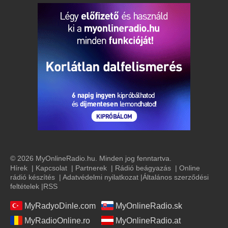
© 2026 MyOnlineRadio.hu. Minden jog fenntartva.
Hírek
|
Kapcsolat
|
Partnerek
|
Rádió beágyazás
|
Online
rádió készítés
|
Adatvédelmi nyilatkozat
|
Általános szerződési
feltételek
|
RSS
MyRadyoDinle.com
MyOnlineRadio.sk
MyRadioOnline.ro
MyOnlineRadio.at