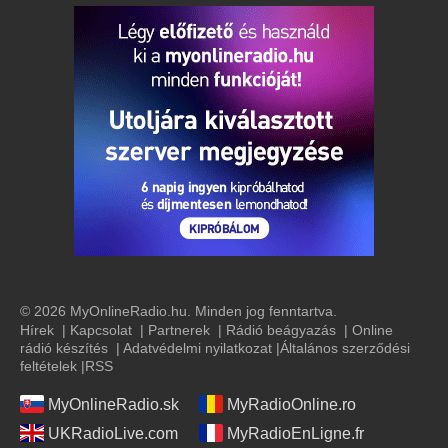
© 2026 MyOnlineRadio.hu. Minden jog fenntartva.
Hírek
|
Kapcsolat
|
Partnerek
|
Rádió beágyazás
|
Online
rádió készítés
|
Adatvédelmi nyilatkozat
|
Általános szerződési
feltételek
|
RSS
MyOnlineRadio.sk
MyRadioOnline.ro
UKRadioLive.com
MyRadioEnLigne.fr