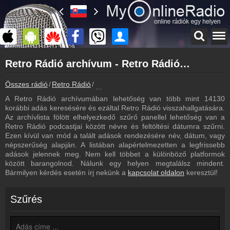
Főoldal
Retro Rádió archívum - Retro Rádió podcasts - Retro Rádió visszahallgatás
myonlineradio.hu
Retro Rádió
Összes rádió
Retro Rádió
Retro Rádió archívum - Podcasts - Vissza
Vissza a Retro Rádió oldalára
A Retro Rádió archívumában lehetőség van több mint 14130
Bejelentkezés
korábbi adás keresésére és ezáltal Retro Rádió visszahallgatására.
Hozz létre saját fiókot!
Az archívlista fölött elhelyezkedő szűrő panellel lehetőség van a
Retro Rádió podcastjai között névre és feltöltési dátumra szűrni.
Most szól
Ezen kívül van mód a talált adások rendezésére név, dátum, vagy
Tudd meg mi szólt eddig
népszerűség alapján. A listában alapértelmezetten a legfrissebb
adások jelennek meg. Nem kell többet a különböző platformok
Frekvenciák
között barangolnod. Nálunk egy helyen megtalálsz mindent.
Retro Rádió frekvencia
Bármilyen kérdés esetén írj nekünk a
kapcsolat oldalon
keresztül!
Műsorújság
Retro Rádió műsorai
Szűrés
Webkamera
Retro Rádió webkamera, élőkép