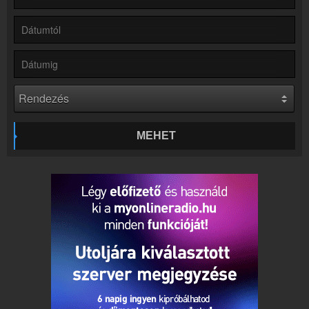
Hírek
Retro Rádió kapcsolatos hírek
Kapcsolat
Írj nekünk!
Partnerek
Rádiós partnerek
Rádió beágyazás
Ágyazd be weboldaladba
MEHET
Online rádió készítés
Készítés lépésről lépésre