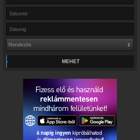
Hírek
Retro Rádió kapcsolatos hírek
Kapcsolat
Írj nekünk!
Partnerek
Rádiós partnerek
Rádió beágyazás
Ágyazd be weboldaladba
MEHET
Online rádió készítés
Készítés lépésről lépésre