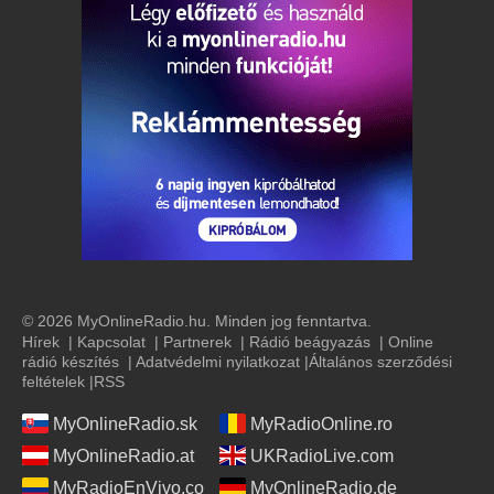
© 2026 MyOnlineRadio.hu. Minden jog fenntartva.
Hírek
|
Kapcsolat
|
Partnerek
|
Rádió beágyazás
|
Online
rádió készítés
|
Adatvédelmi nyilatkozat
|
Általános szerződési
feltételek
|
RSS
MyOnlineRadio.sk
MyRadioOnline.ro
MyOnlineRadio.at
UKRadioLive.com
MyRadioEnVivo.co
MyOnlineRadio.de