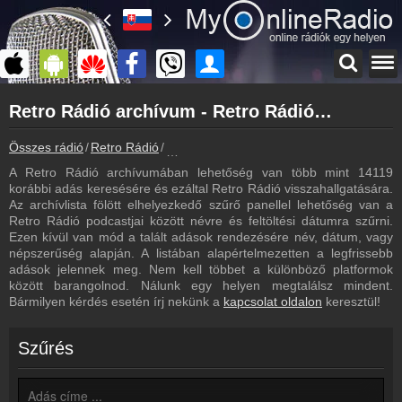
Főoldal
Retro Rádió archívum - Retro Rádió podcasts - Retro Rádió visszahallgatás
myonlineradio.hu
Retro Rádió
Összes rádió
Retro Rádió
Retro Rádió archívum - Podcasts - Vissza
Vissza a Retro Rádió oldalára
A Retro Rádió archívumában lehetőség van több mint 14119
Bejelentkezés
korábbi adás keresésére és ezáltal Retro Rádió visszahallgatására.
Hozz létre saját fiókot!
Az archívlista fölött elhelyezkedő szűrő panellel lehetőség van a
Retro Rádió podcastjai között névre és feltöltési dátumra szűrni.
Most szól
Ezen kívül van mód a talált adások rendezésére név, dátum, vagy
Tudd meg mi szólt eddig
népszerűség alapján. A listában alapértelmezetten a legfrissebb
adások jelennek meg. Nem kell többet a különböző platformok
Frekvenciák
között barangolnod. Nálunk egy helyen megtalálsz mindent.
Retro Rádió frekvencia
Bármilyen kérdés esetén írj nekünk a
kapcsolat oldalon
keresztül!
Műsorújság
Retro Rádió műsorai
Szűrés
Webkamera
Retro Rádió webkamera, élőkép