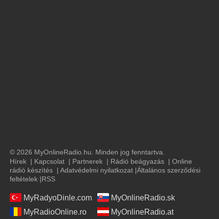
© 2026 MyOnlineRadio.hu. Minden jog fenntartva.
Hírek
|
Kapcsolat
|
Partnerek
|
Rádió beágyazás
|
Online
rádió készítés
|
Adatvédelmi nyilatkozat
|
Általános szerződési
feltételek
|
RSS
MyRadyoDinle.com
MyOnlineRadio.sk
MyRadioOnline.ro
MyOnlineRadio.at