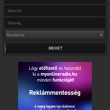
Hírek
Retro Rádió kapcsolatos hírek
Kapcsolat
Írj nekünk!
Partnerek
Rádiós partnerek
Rádió beágyazás
Ágyazd be weboldaladba
MEHET
Online rádió készítés
Készítés lépésről lépésre