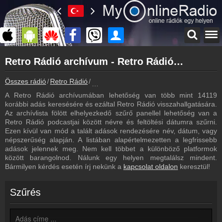
Főoldal
Retro Rádió archívum - Retro Rádió podcasts - Retro Rádió visszahallgatás
myonlineradio.hu
Retro Rádió
Összes rádió
Retro Rádió
Retro Rádió archívum - Podcasts - Vissza
Vissza a Retro Rádió oldalára
A Retro Rádió archívumában lehetőség van több mint 14119
Bejelentkezés
korábbi adás keresésére és ezáltal Retro Rádió visszahallgatására.
Hozz létre saját fiókot!
Az archívlista fölött elhelyezkedő szűrő panellel lehetőség van a
Retro Rádió podcastjai között névre és feltöltési dátumra szűrni.
Most szól
Ezen kívül van mód a talált adások rendezésére név, dátum, vagy
Tudd meg mi szólt eddig
népszerűség alapján. A listában alapértelmezetten a legfrissebb
adások jelennek meg. Nem kell többet a különböző platformok
Frekvenciák
között barangolnod. Nálunk egy helyen megtalálsz mindent.
Retro Rádió frekvencia
Bármilyen kérdés esetén írj nekünk a
kapcsolat oldalon
keresztül!
Műsorújság
Retro Rádió műsorai
Szűrés
Webkamera
Retro Rádió webkamera, élőkép