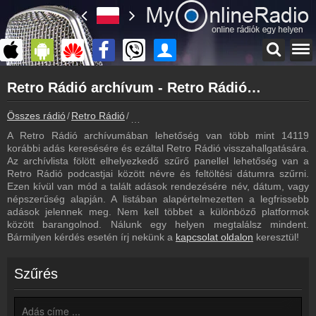
Főoldal
Retro Rádió archívum - Retro Rádió podcasts - Retro Rádió visszahallgatás
myonlineradio.hu
Retro Rádió
Összes rádió
Retro Rádió
Retro Rádió archívum - Podcasts - Vissza
Vissza a Retro Rádió oldalára
A Retro Rádió archívumában lehetőség van több mint 14119
Bejelentkezés
korábbi adás keresésére és ezáltal Retro Rádió visszahallgatására.
Hozz létre saját fiókot!
Az archívlista fölött elhelyezkedő szűrő panellel lehetőség van a
Retro Rádió podcastjai között névre és feltöltési dátumra szűrni.
Most szól
Ezen kívül van mód a talált adások rendezésére név, dátum, vagy
Tudd meg mi szólt eddig
népszerűség alapján. A listában alapértelmezetten a legfrissebb
adások jelennek meg. Nem kell többet a különböző platformok
Frekvenciák
között barangolnod. Nálunk egy helyen megtalálsz mindent.
Retro Rádió frekvencia
Bármilyen kérdés esetén írj nekünk a
kapcsolat oldalon
keresztül!
Műsorújság
Retro Rádió műsorai
Szűrés
Webkamera
Retro Rádió webkamera, élőkép