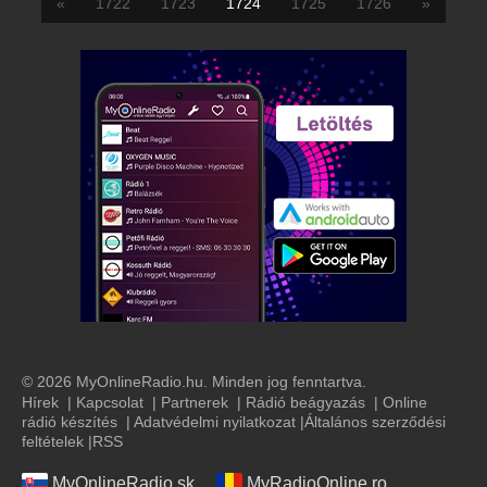
«
1722
1723
1724
1725
1726
»
© 2026 MyOnlineRadio.hu. Minden jog fenntartva.
Hírek
|
Kapcsolat
|
Partnerek
|
Rádió beágyazás
|
Online
rádió készítés
|
Adatvédelmi nyilatkozat
|
Általános szerződési
feltételek
|
RSS
MyOnlineRadio.sk
MyRadioOnline.ro