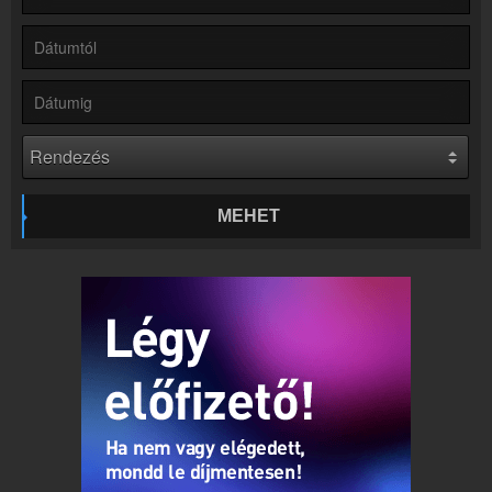
Hírek
Retro Rádió kapcsolatos hírek
Kapcsolat
Írj nekünk!
Partnerek
Rádiós partnerek
Rádió beágyazás
Ágyazd be weboldaladba
MEHET
Online rádió készítés
Készítés lépésről lépésre